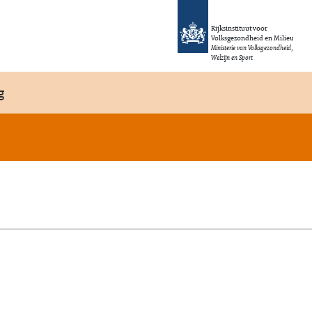
Rijksinstituut voor
Volksgezondheid en Milieu
Ministerie van Volksgezondheid,
Welzijn en Sport
g