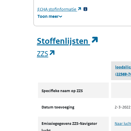
(Europees Agentschap voor chemische stof
(opent in een nieuw tabb
ECHA
stofinformatie
Toon meer
(opent i
Stoffenlijsten
(opent in een nieuw tab
ZZS
loodsilic
(22569-7
ZZS
Specifieke naam op ZZS
Datum toevoeging
2-3-2022
Emissiegegevens ZZS-Navigator
Naar luch
lucht