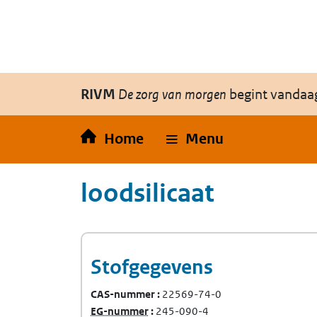
Overslaan en naar de inhoud gaan
Direct naar de hoofdnavigatie
RIVM
De zorg van morgen
begint vandaa
Home
Menu
loodsilicaat
Stofgegevens
CAS-nummer
22569-74-0
(Europees Gemeenschap-nummer)
EG-nummer
245-090-4