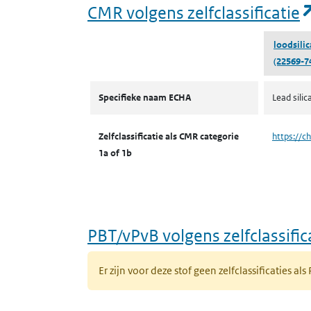
CMR volgens zelfclassificatie
loodsilic
(22569-7
CMR volgens zelfclassificatie
Specifieke naam ECHA
Lead silic
Zelfclassificatie als CMR categorie
https://c
1a of 1b
PBT/vPvB volgens zelfclassific
Er zijn voor deze stof geen zelfclassificaties als