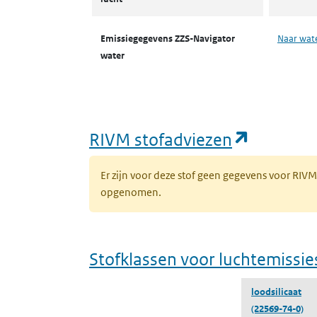
Emissiegegevens ZZS-Navigator
Naar wat
water
(opent i
RIVM stofadviezen
Er zijn voor deze stof geen gegevens voor RIV
opgenomen.
Stofklassen voor luchtemissie
loodsilicaat
(22569-74-0)