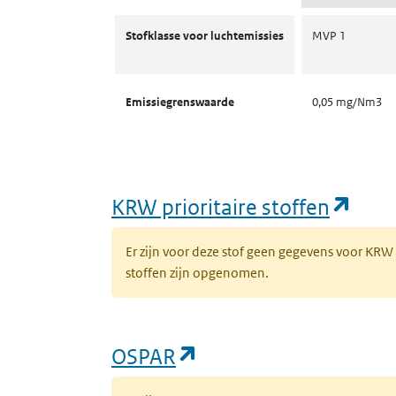
Stofklassen voor luchtemissies
Stofklasse voor luchtemissies
MVP 1
Emissiegrenswaarde
0,05 mg/Nm3
(ope
KRW prioritaire stoffen
Er zijn voor deze stof geen gegevens voor KRW
stoffen zijn opgenomen.
(opent in een nieuw 
OSPAR