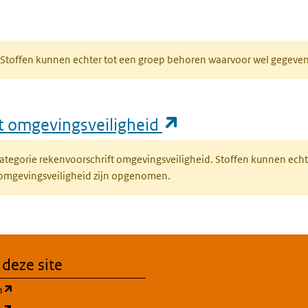
bblad)
R. Stoffen kunnen echter tot een groep behoren waarvoor wel gegev
(opent in een nie
ft omgevingsveiligheid
fcategorie rekenvoorschrift omgevingsveiligheid. Stoffen kunnen ec
 omgevingsveiligheid zijn opgenomen.
 deze site
(opent in een nieuw tabblad)
n