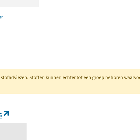
er
n een nieuw tabblad)
M stofadviezen. Stoffen kunnen echter tot een groep behoren waarvo
(opent in een nieuw tabblad)
s