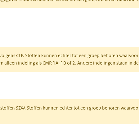
ent in een nieuw tabblad)
een nieuw tabblad)
 volgens CLP. Stoffen kunnen echter tot een groep behoren waarvoor
alleen indeling als CMR 1A, 1B of 2. Andere indelingen staan in de
 een nieuw tabblad)
R-stoffen SZW. Stoffen kunnen echter tot een groep behoren waarvoo