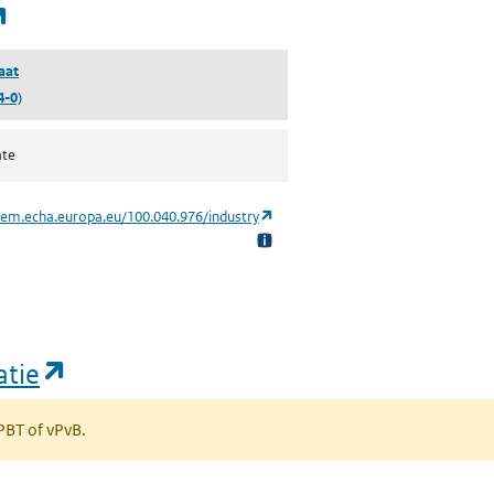
(opent in een nieuw tabblad)
aat
4-0)
ate
(opent in een nieuw tabblad)
hem.echa.europa.eu/100.040.976/industry
(opent in een nieuw tabblad)
atie
 PBT of vPvB.