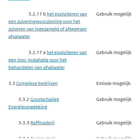
een ippc-installatie voor het maken
van papierpulp, papier, karton,
3.2.17 b
het exploiteren van
Gebruik mogelijk
oriented strand board, spaanplaat of
een zuiveringsvoorziening voor het
vezelplaat van hout
zuiveren van ingezameld of afgegeven
afvalwater
3.3.10
Afvalbeheer ippc-
Emissie mogelijk
installaties
3.2.17 a
het exploiteren van
Gebruik mogelijk
een ippc-installatie voor het
3.3.10 a
het verwijderen of
Emissie mogelijk
behandelen van afvalwater
nuttig toepassen van gevaarlijke
afvalstoffen
3.3
Complexe bedrijven
Emissie mogelijk
3.3.10 c
het tijdelijk opslaan
Emissie mogelijk
3.3.2
Grootschalige
Gebruik mogelijk
van gevaarlijke afvalstoffen
Energieopwekking
3.3.10 d
het ondergronds
Emissie mogelijk
3.3.3
Raffinaderij
Gebruik mogelijk
opslaan van gevaarlijke afvalstoffen
3.3.6
Basismetaal
Gebruik mogelijk
3.3.13
Verbranden van
Emissie mogelijk