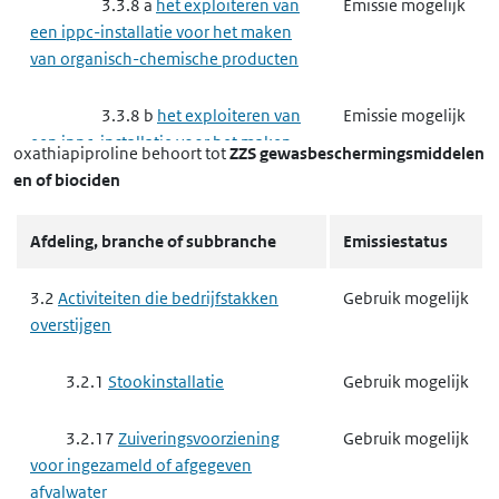
3.3.8 a
het exploiteren van
Emissie mogelijk
een ippc-installatie voor het maken
van organisch-chemische producten
3.3.8 b
het exploiteren van
Emissie mogelijk
een ippc-installatie voor het maken
oxathiapiproline
behoort tot
ZZS gewasbeschermingsmiddelen
van anorganisch-chemische
en of biociden
producten
Afdeling, branche of subbranche
Emissiestatus
3.3.8 d
het exploiteren van
Gebruik mogelijk
een ippc-installatie voor het maken
3.2
Activiteiten die bedrijfstakken
Gebruik mogelijk
van producten voor
overstijgen
gewasbescherming of van biociden
3.2.1
Stookinstallatie
Gebruik mogelijk
3.3.9
Complexe papierindustrie,
Emissie mogelijk
houtindustrie en textielindustrie
3.2.17
Zuiveringsvoorziening
Gebruik mogelijk
voor ingezameld of afgegeven
3.3.9 a
het exploiteren van
Emissie mogelijk
afvalwater