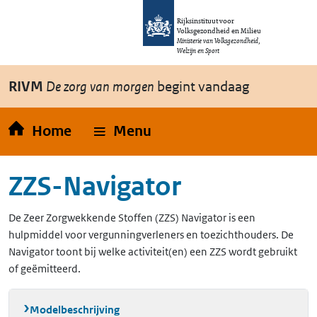
Overslaan en naar de inhoud gaan
Direct naar de hoofdnavigatie
Rijksinstituut voor
Volksgezondheid en Milieu
Ministerie van Volksgezondheid,
Welzijn en Sport
RIVM
De zorg van morgen
begint vandaag
Home
Menu
ZZS-Navigator
De Zeer Zorgwekkende Stoffen (ZZS) Navigator is een
hulpmiddel voor vergunningverleners en toezichthouders. De
Navigator toont bij welke activiteit(en) een ZZS wordt gebruikt
of geëmitteerd.
Modelbeschrijving