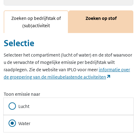
Zoeken op bedrijfstak of
Zoeken op stof
(sub)activiteit
Selectie
Selecteer het compartiment (lucht of water) en de stof waarvoor
u de verwachte of mogelijke emissie per bedrijfstak wilt
raadplegen. Zie de website van IPLO voor meer
informatie over
(opent in ee
de groepering van de milieubelastende activiteiten
Toon emissie naar
Lucht
Water