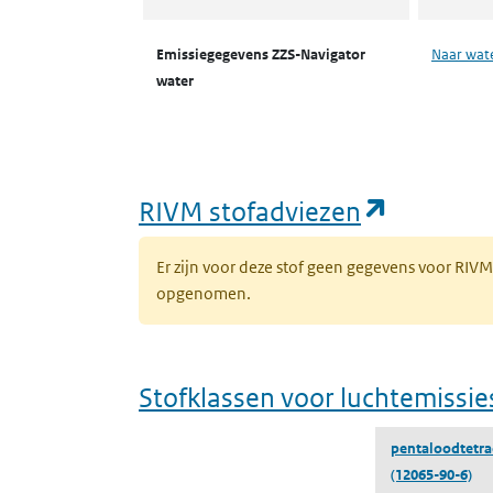
Emissiegegevens ZZS-Navigator
Naar wat
water
(opent i
RIVM stofadviezen
Er zijn voor deze stof geen gegevens voor RIV
opgenomen.
Stofklassen voor luchtemissie
pentaloodtetra
(12065-90-6)