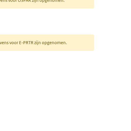
evens voor OSPAR zijn opgenomen.
gevens voor E-PRTR zijn opgenomen.