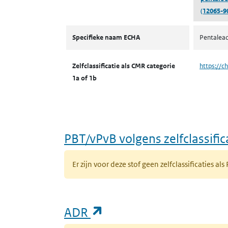
(12065-9
CMR volgens zelfclassificatie
Specifieke naam ECHA
Pentalead
Zelfclassificatie als CMR categorie
https://c
1a of 1b
PBT/vPvB volgens zelfclassific
Er zijn voor deze stof geen zelfclassificaties als
(opent in een nieuw ta
ADR