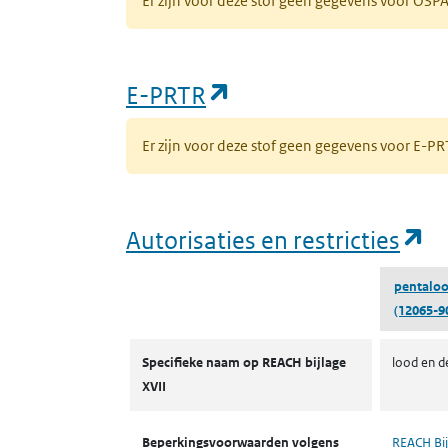
Er zijn voor deze stof geen gegevens voor OS
(opent in een nieuw
E-PRTR
Er zijn voor deze stof geen gegevens voor E-
(o
Autorisaties en restricties
pentaloo
(12065-9
Autorisaties en restricties
Specifieke naam op REACH bijlage
lood en d
XVII
Beperkingsvoorwaarden volgens
REACH Bij