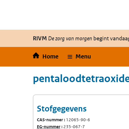
Overslaan en naar de inhoud gaan
Direct naar de hoofdnavigatie
RIVM
De zorg van morgen
begint vandaa
Home
Menu
pentaloodtetraoxide
Stofgegevens
CAS-nummer
12065-90-6
(Europees Gemeenschap-nummer)
EG-nummer
235-067-7