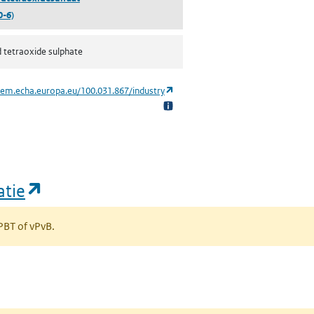
0-6)
 tetraoxide sulphate
(opent in een nieuw tabblad)
hem.echa.europa.eu/100.031.867/industry
(opent in een nieuw tabblad)
atie
 PBT of vPvB.
bblad)