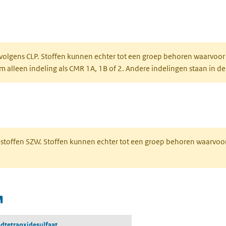
ent in een nieuw tabblad)
een nieuw tabblad)
 volgens CLP. Stoffen kunnen echter tot een groep behoren waarvoor
alleen indeling als CMR 1A, 1B of 2. Andere indelingen staan in de
 een nieuw tabblad)
R-stoffen SZW. Stoffen kunnen echter tot een groep behoren waarvoo
(opent in een nieuw tabblad)
dtetraoxidesulfaat