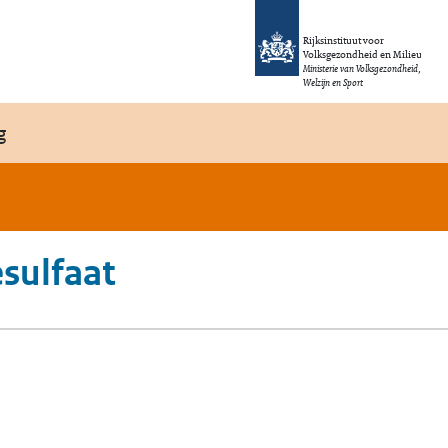
Rijksinstituut voor
Volksgezondheid en Milieu
Ministerie van Volksgezondheid,
Welzijn en Sport
g
sulfaat