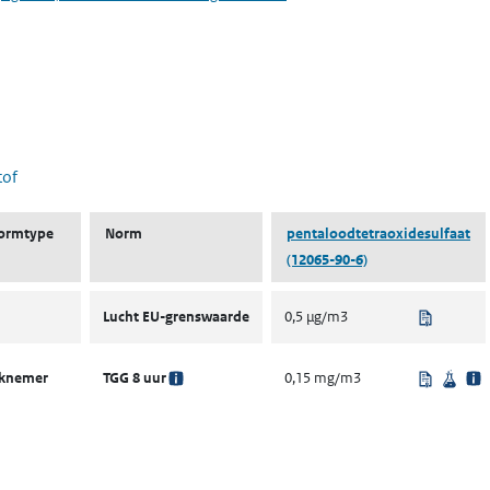
 nieuw tabblad)
tof
ormtype
Norm
pentaloodtetraoxidesulfaat
(12065-90-6)
Uit rege
Lucht EU-grenswaarde
0,5 µg/m3
Uit rege
Wete
rknemer
TGG 8 uur
0,15 mg/m3