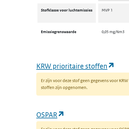
Stofklassen voor luchtemissies
Stofklasse voor luchtemissies
MVP 1
Emissiegrenswaarde
0,05 mg/Nm3
(ope
KRW prioritaire stoffen
Er zijn voor deze stof geen gegevens voor KRW
stoffen zijn opgenomen.
(opent in een nieuw 
OSPAR