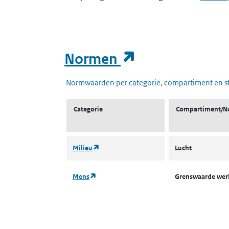
(opent in een
Normen
Normwaarden per categorie, compartiment en s
Categorie
Compartiment/N
(opent in een nieuw tabblad)
Milieu
Lucht
(opent in een nieuw tabblad)
Mens
Grenswaarde we