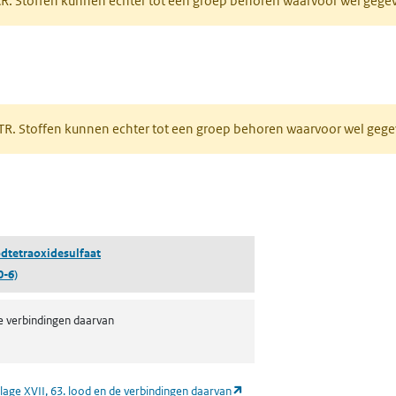
PAR. Stoffen kunnen echter tot een groep behoren waarvoor wel geg
 tabblad)
PRTR. Stoffen kunnen echter tot een groep behoren waarvoor wel ge
pent in een nieuw tabblad)
dtetraoxidesulfaat
0-6)
e verbindingen daarvan
(opent in een nieuw tabblad)
lage XVII, 63. lood en de verbindingen daarvan