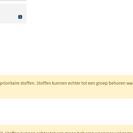
nt in een nieuw tabblad)
 prioritaire stoffen. Stoffen kunnen echter tot een groep behoren w
tabblad)