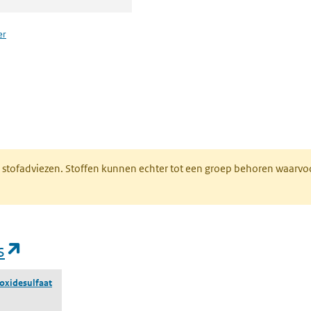
er
n een nieuw tabblad)
M stofadviezen. Stoffen kunnen echter tot een groep behoren waarvo
(opent in een nieuw tabblad)
s
oxidesulfaat