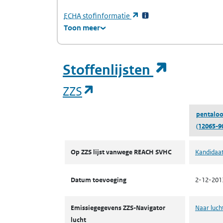
(Europees Agentschap voor chemische stof
(opent in een nieuw tabb
ECHA
stofinformatie
Toon meer
(opent i
Stoffenlijsten
(opent in een nieuw tab
ZZS
pentaloo
(12065-9
ZZS
Op ZZS lijst vanwege REACH SVHC
Kandidaat
Datum toevoeging
2-12-201
Emissiegegevens ZZS-Navigator
Naar luch
lucht