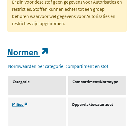
Er zijn voor deze stof geen gegevens voor Autorisaties en
restricties. Stoffen kunnen echter tot een groep
behoren waarvoor wel gegevens voor Autorisaties en
restricties zijn opgenomen.
(opent in een nieuw t
Normen
Normwaarden per categorie, compartiment en stof
Categorie
Compartiment/Normtype
(opent in een nieuw tabblad)
Milieu
Oppervlaktewater zoet
L
w
(