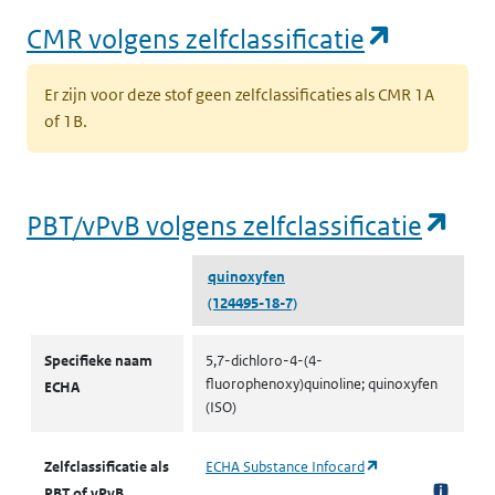
(opent i
CMR volgens zelfclassificatie
Er zijn voor deze stof geen zelfclassificaties als CMR 1A
of 1B.
(op
PBT/vPvB volgens zelfclassificatie
quinoxyfen
(124495-18-7)
PBT/vPvB volgens zelfclassificatie
Specifieke naam
5,7-dichloro-4-(4-
fluorophenoxy)quinoline; quinoxyfen
ECHA
(ISO)
(opent in een nieu
Zelfclassificatie als
ECHA Substance Infocard
PBT of vPvB