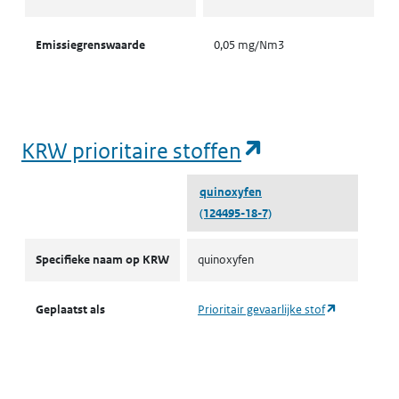
Emissiegrenswaarde
0,05 mg/Nm3
(opent in een
KRW prioritaire stoffen
quinoxyfen
(124495-18-7)
KRW prioritaire stoffen
Specifieke naam op KRW
quinoxyfen
(opent in ee
Geplaatst als
Prioritair gevaarlijke stof