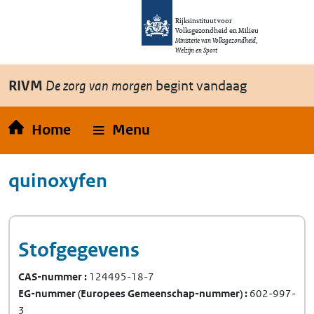
Overslaan en naar de inhoud gaan
Direct naar de hoofdnavigatie
Rijksinstituut voor
Volksgezondheid en Milieu
Ministerie van Volksgezondheid,
Welzijn en Sport
RIVM
De zorg van morgen
begint vandaag
Home
Menu
quinoxyfen
Stofgegevens
CAS-nummer
124495-18-7
EG-nummer
(Europees Gemeenschap-nummer)
602-997-
3