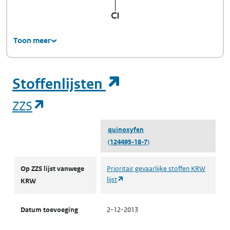
Toon meer
(opent in een ni
Stoffenlijsten
(opent in een nieuw tabblad)
ZZS
quinoxyfen
(124495-18-7)
ZZS
Op ZZS lijst vanwege
Prioritair gevaarlijke stoffen KRW
(opent in een nieuw tabblad)
lijst
KRW
Datum toevoeging
2-12-2013