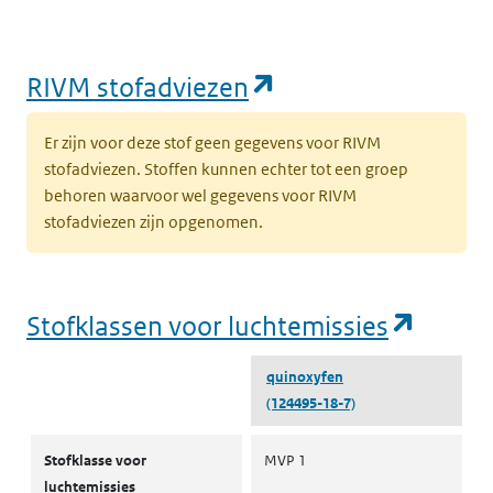
(opent in een nie
RIVM stofadviezen
Er zijn voor deze stof geen gegevens voor RIVM
stofadviezen. Stoffen kunnen echter tot een groep
behoren waarvoor wel gegevens voor RIVM
stofadviezen zijn opgenomen.
(opent
Stofklassen voor luchtemissies
quinoxyfen
(124495-18-7)
Stofklassen voor luchtemissies
Stofklasse voor
MVP 1
luchtemissies