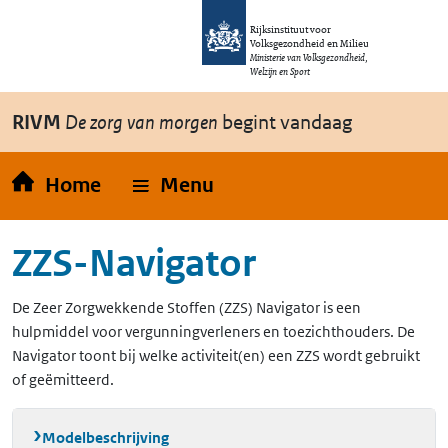
Overslaan en naar de inhoud gaan
Direct naar de hoofdnavigatie
Rijksinstituut voor
Volksgezondheid en Milieu
Ministerie van Volksgezondheid,
Welzijn en Sport
RIVM
De zorg van morgen
begint vandaag
Home
Menu
ZZS-Navigator
De Zeer Zorgwekkende Stoffen (ZZS) Navigator is een
hulpmiddel voor vergunningverleners en toezichthouders. De
Navigator toont bij welke activiteit(en) een ZZS wordt gebruikt
of geëmitteerd.
Modelbeschrijving