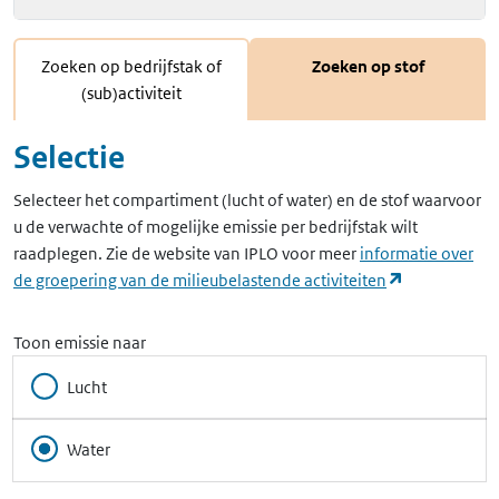
Zoeken op bedrijfstak of
Zoeken op stof
(sub)activiteit
Selectie
Selecteer het compartiment (lucht of water) en de stof waarvoor
u de verwachte of mogelijke emissie per bedrijfstak wilt
raadplegen. Zie de website van IPLO voor meer
informatie over
(opent in ee
de groepering van de milieubelastende activiteiten
Toon emissie naar
Lucht
Water