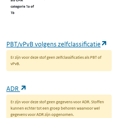
als CMR
categorie 1a of
1b
(op
PBT/vPvB volgens zelfclassificatie
Er zijn voor deze stof geen zelfclassificaties als PBT of
vPvB.
(opent in een nieuw tabblad)
ADR
Er zijn voor deze stof geen gegevens voor ADR. Stoffen
kunnen echter tot een groep behoren waarvoor wel
gegevens voor ADR zijn opgenomen.