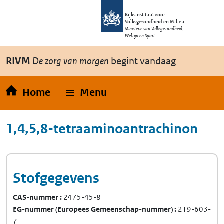
Overslaan en naar de inhoud gaan
Direct naar de hoofdnavigatie
Rijksinstituut voor
Volksgezondheid en Milieu
Ministerie van Volksgezondheid,
Welzijn en Sport
RIVM
De zorg van morgen
begint vandaag
Home
Menu
1,4,5,8-tetraaminoantrachinon
Stofgegevens
CAS-nummer
2475-45-8
EG-nummer
(Europees Gemeenschap-nummer)
219-603-
7