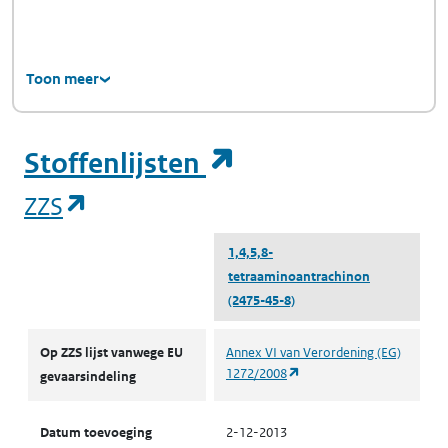
Toon meer
(opent in een ni
Stoffenlijsten
(opent in een nieuw tabblad)
ZZS
1,4,5,8-
tetraaminoantrachinon
(2475-45-8)
ZZS
Op ZZS lijst vanwege EU
Annex VI van Verordening (EG)
(opent in een nieuw tabbl
1272/2008
gevaarsindeling
Datum toevoeging
2-12-2013