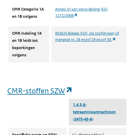
CMR Categorie 1A
Annex VI van Verordening (EG)
(opent in een nieuw tabblad)
1272/2008
en 1B volgens
CMR indeling 1A
REACH Bijlage XVII, zie stof(groep) of
(opent in e
mengsel nr. 28 en/of 29 en/of 30.
en 1B leidt tot
beperkingen
volgens
(opent in een nieu
CMR-stoffen SZW
1,4,5,8-
tetraaminoantrachinon
(2475-45-8)
CMR-stoffen SZW
Specifieke naam op SZW-
C.I. disperse blue 1