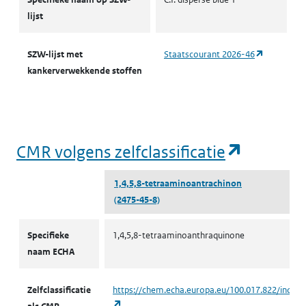
lijst
(opent in 
SZW-lijst met
Staatscourant 2026-46
kankerverwekkende stoffen
(opent i
CMR volgens zelfclassificatie
1,4,5,8-tetraaminoantrachinon
(2475-45-8)
CMR volgens zelfclassificatie
Specifieke
1,4,5,8-tetraaminoanthraquinone
naam ECHA
Zelfclassificatie
https://chem.echa.europa.eu/100.017.822/indust
(opent in een nieuw tabblad)