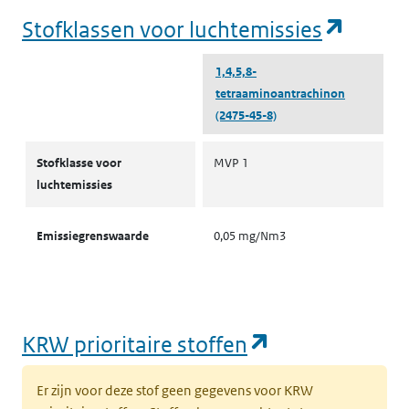
(opent
Stofklassen voor luchtemissies
1,4,5,8-
tetraaminoantrachinon
(2475-45-8)
Stofklassen voor luchtemissies
Stofklasse voor
MVP 1
luchtemissies
Emissiegrenswaarde
0,05 mg/Nm3
(opent in een
KRW prioritaire stoffen
Er zijn voor deze stof geen gegevens voor KRW