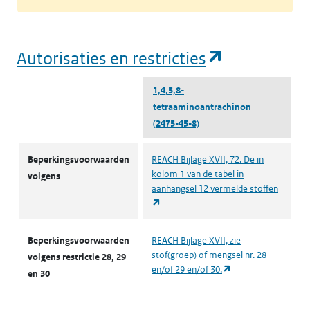
(opent in e
Autorisaties en restricties
1,4,5,8-
tetraaminoantrachinon
(2475-45-8)
Autorisaties en restricties
Beperkingsvoorwaarden
REACH Bijlage XVII, 72. De in
kolom 1 van de tabel in
volgens
aanhangsel 12 vermelde stoffen
(opent in een nieuw tabblad)
Beperkingsvoorwaarden
REACH Bijlage XVII, zie
stof(groep) of mengsel nr. 28
volgens restrictie 28, 29
(opent in een nieuw
en/of 29 en/of 30.
en 30