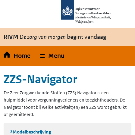
Overslaan en naar de inhoud gaan
Direct naar de hoofdnavigatie
Rijksinstituut voor
Volksgezondheid en Milieu
Ministerie van Volksgezondheid,
Welzijn en Sport
RIVM
De zorg van morgen
begint vandaag
Home
Menu
ZZS-Navigator
De Zeer Zorgwekkende Stoffen (ZZS) Navigator is een
hulpmiddel voor vergunningverleners en toezichthouders. De
Navigator toont bij welke activiteit(en) een ZZS wordt gebruikt
of geëmitteerd.
Modelbeschrijving