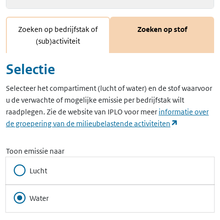
Zoeken op bedrijfstak of
Zoeken op stof
(sub)activiteit
Selectie
Selecteer het compartiment (lucht of water) en de stof waarvoor
u de verwachte of mogelijke emissie per bedrijfstak wilt
raadplegen. Zie de website van IPLO voor meer
informatie over
(opent in ee
de groepering van de milieubelastende activiteiten
Toon emissie naar
Lucht
Water