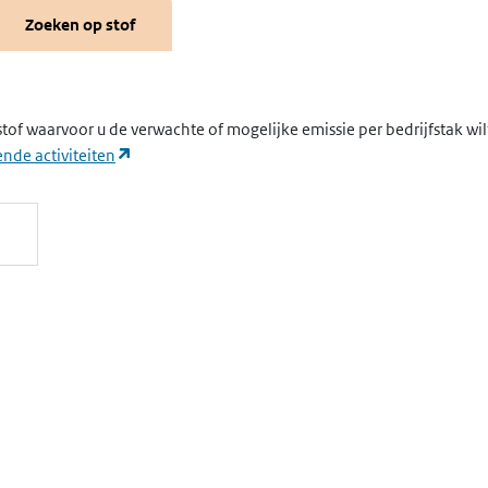
Zoeken op stof
stof waarvoor u de verwachte of mogelijke emissie per bedrijfstak wi
(opent in een nieuw tabblad)
nde activiteiten