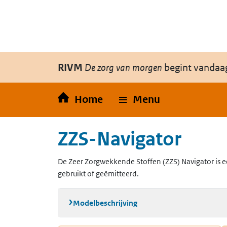
Overslaan en naar de inhoud gaan
Direct naar de hoofdnavigatie
RIVM
De zorg van morgen
begint vandaa
Home
Menu
ZZS-Navigator
De Zeer Zorgwekkende Stoffen (ZZS) Navigator is e
gebruikt of geëmitteerd.
Modelbeschrijving