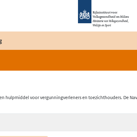
Rijksinstituut voor
Volksgezondheid en Milieu
Ministerie van Volksgezondheid,
Welzijn en Sport
g
en hulpmiddel voor vergunningverleners en toezichthouders. De Navig