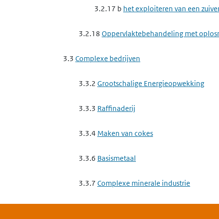
3.2.17 b
het exploiteren van een zuive
3.2.18
Oppervlaktebehandeling met oplos
3.3
Complexe bedrijven
3.3.2
Grootschalige Energieopwekking
3.3.3
Raffinaderij
3.3.4
Maken van cokes
3.3.6
Basismetaal
3.3.7
Complexe minerale industrie
3.3.8
Basischemie