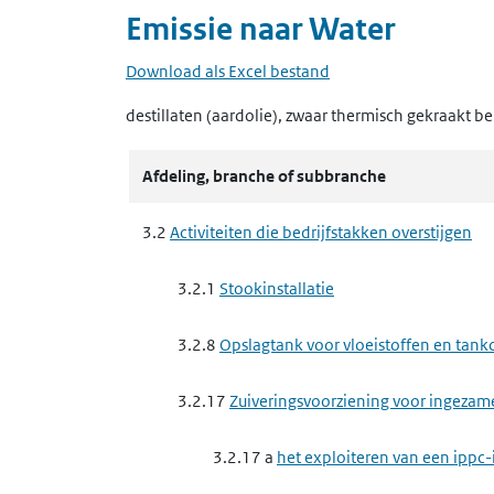
Emissie naar
Water
Download als Excel bestand
destillaten (aardolie), zwaar thermisch gekraakt
be
Afdeling, branche of subbranche
3.2
Activiteiten die bedrijfstakken overstijgen
3.2.1
Stookinstallatie
3.2.8
Opslagtank voor vloeistoffen en tankc
3.2.17
Zuiveringsvoorziening voor ingezam
3.2.17 a
het exploiteren van een ippc-