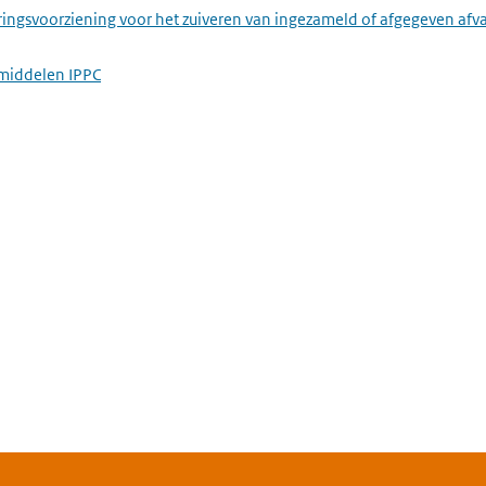
ringsvoorziening voor het zuiveren van ingezameld of afgegeven afv
middelen IPPC