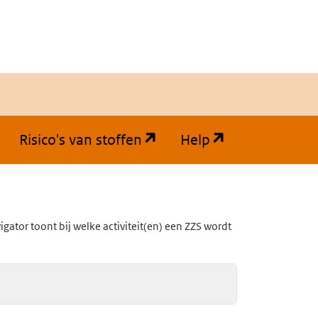
(opent in een nieuw tabb
(opent in een
Risico's van stoffen
Help
ator toont bij welke activiteit(en) een ZZS wordt