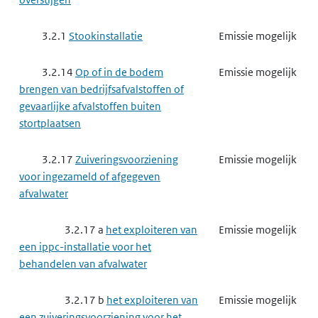
3.2.1
Stookinstallatie
Emissie mogelijk
3.2.14
Op of in de bodem
Emissie mogelijk
brengen van bedrijfsafvalstoffen of
gevaarlijke afvalstoffen buiten
stortplaatsen
3.2.17
Zuiveringsvoorziening
Emissie mogelijk
voor ingezameld of afgegeven
afvalwater
3.2.17 a
het exploiteren van
Emissie mogelijk
een ippc-installatie voor het
behandelen van afvalwater
3.2.17 b
het exploiteren van
Emissie mogelijk
een zuiveringsvoorziening voor het