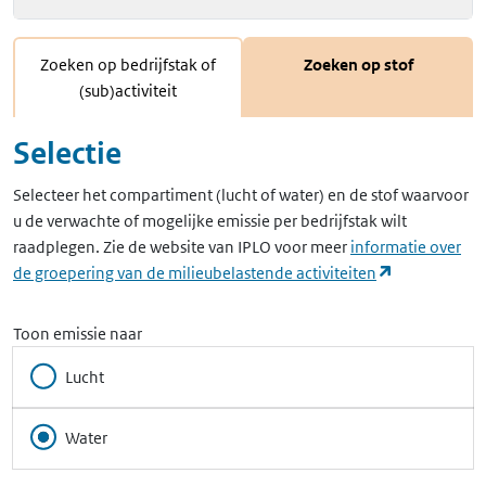
Zoeken op bedrijfstak of
Zoeken op stof
(sub)activiteit
Selectie
Selecteer het compartiment (lucht of water) en de stof waarvoor
u de verwachte of mogelijke emissie per bedrijfstak wilt
raadplegen. Zie de website van IPLO voor meer
informatie over
(opent in ee
de groepering van de milieubelastende activiteiten
Toon emissie naar
Lucht
Water