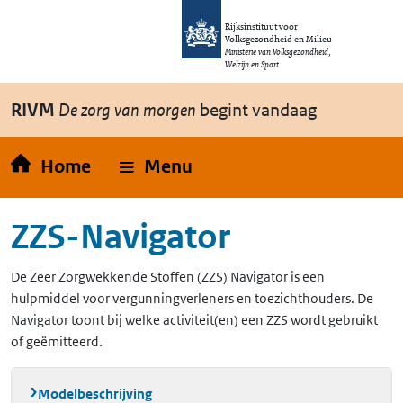
Overslaan en naar de inhoud gaan
Direct naar de hoofdnavigatie
Rijksinstituut voor
Volksgezondheid en Milieu
Ministerie van Volksgezondheid,
Welzijn en Sport
RIVM
De zorg van morgen
begint vandaag
Home
Menu
ZZS-Navigator
De Zeer Zorgwekkende Stoffen (ZZS) Navigator is een
hulpmiddel voor vergunningverleners en toezichthouders. De
Navigator toont bij welke activiteit(en) een ZZS wordt gebruikt
of geëmitteerd.
Modelbeschrijving