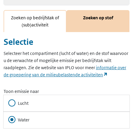
Zoeken op bedrijfstak of
Zoeken op stof
(sub)activiteit
Selectie
Selecteer het compartiment (lucht of water) en de stof waarvoor
u de verwachte of mogelijke emissie per bedrijfstak wilt
raadplegen. Zie de website van IPLO voor meer
informatie over
(opent in ee
de groepering van de milieubelastende activiteiten
Toon emissie naar
Lucht
Water