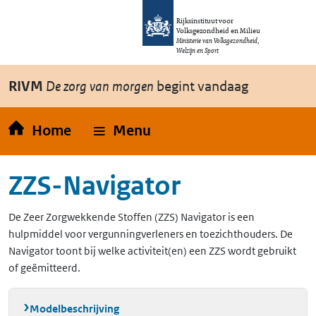
Overslaan en naar de inhoud gaan
Direct naar de hoofdnavigatie
Rijksinstituut voor
Volksgezondheid en Milieu
Ministerie van Volksgezondheid,
Welzijn en Sport
RIVM
De zorg van morgen
begint vandaag
Home
Menu
ZZS-Navigator
De Zeer Zorgwekkende Stoffen (ZZS) Navigator is een
hulpmiddel voor vergunningverleners en toezichthouders. De
Navigator toont bij welke activiteit(en) een ZZS wordt gebruikt
of geëmitteerd.
Modelbeschrijving