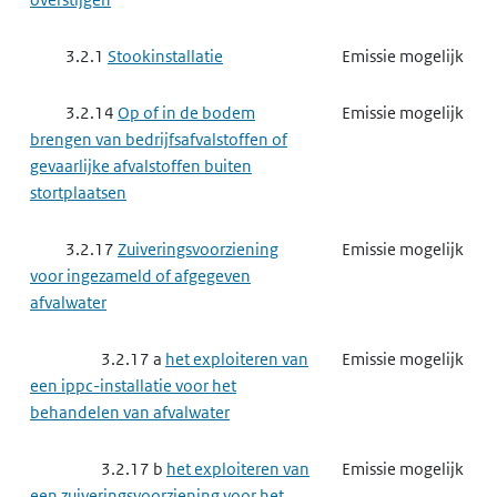
3.2.1
Stookinstallatie
Emissie mogelijk
3.2.14
Op of in de bodem
Emissie mogelijk
brengen van bedrijfsafvalstoffen of
gevaarlijke afvalstoffen buiten
stortplaatsen
3.2.17
Zuiveringsvoorziening
Emissie mogelijk
voor ingezameld of afgegeven
afvalwater
3.2.17 a
het exploiteren van
Emissie mogelijk
een ippc-installatie voor het
behandelen van afvalwater
3.2.17 b
het exploiteren van
Emissie mogelijk
een zuiveringsvoorziening voor het