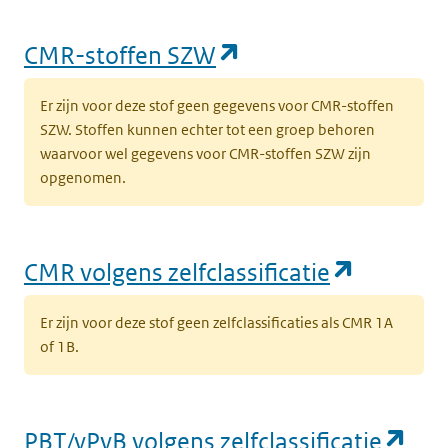
(opent in een nieu
CMR-stoffen SZW
Er zijn voor deze stof geen gegevens voor CMR-stoffen
SZW. Stoffen kunnen echter tot een groep behoren
waarvoor wel gegevens voor CMR-stoffen SZW zijn
opgenomen.
(opent i
CMR volgens zelfclassificatie
Er zijn voor deze stof geen zelfclassificaties als CMR 1A
of 1B.
(op
PBT/vPvB volgens zelfclassificatie