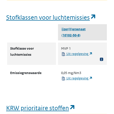
(opent
Stofklassen voor luchtemissies
ijzer(II)arsenaat
(10102-50-8)
Stofklassen voor luchtemissies
Stofklasse voor
MVP 1
(opent in een 
Uit regelgeving
luchtemissies
Emissiegrenswaarde
0,05 mg/Nm3
(opent in een 
Uit regelgeving
(opent in een
KRW prioritaire stoffen