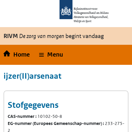
Overslaan en naar de inhoud gaan
Direct naar de hoofdnavigatie
Rijksinstituut voor
Volksgezondheid en Milieu
Ministerie van Volksgezondheid,
Welzijn en Sport
RIVM
De zorg van morgen
begint vandaag
Home
Menu
ijzer(II)arsenaat
Stofgegevens
CAS-nummer
10102-50-8
EG-nummer
(Europees Gemeenschap-nummer)
233-275-
2