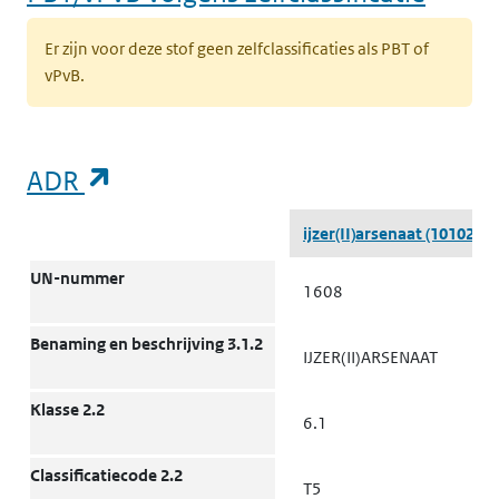
Er zijn voor deze stof geen zelfclassificaties als PBT of
vPvB.
(opent in een nieuw tabblad)
ADR
ADR
ijzer(II)arsenaat
(10102-50
UN-nummer
1608
Benaming en beschrijving 3.1.2
IJZER(II)ARSENAAT
Klasse 2.2
6.1
Classificatiecode 2.2
T5