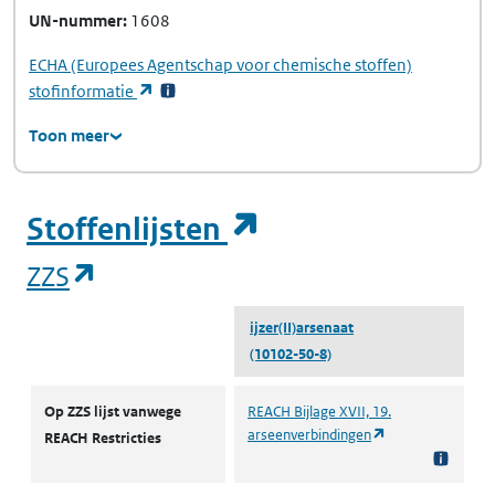
UN-nummer
1608
ECHA
(Europees Agentschap voor chemische stoffen)
(opent in een nieuw tabblad)
stofinformatie
Toon meer
(opent in een ni
Stoffenlijsten
(opent in een nieuw tabblad)
ZZS
ijzer(II)arsenaat
(10102-50-8)
ZZS
Op ZZS lijst vanwege
REACH Bijlage XVII, 19.
(opent in een nie
arseenverbindingen
REACH Restricties