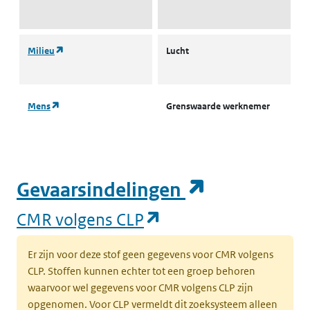
(opent in een nieuw tabblad)
Milieu
Lucht
L
s
(opent in een nieuw tabblad)
Mens
Grenswaarde werknemer
T
(opent in e
Gevaarsindelingen
(opent in een nieuw
CMR volgens CLP
Er zijn voor deze stof geen gegevens voor CMR volgens
CLP. Stoffen kunnen echter tot een groep behoren
waarvoor wel gegevens voor CMR volgens CLP zijn
opgenomen. Voor CLP vermeldt dit zoeksysteem alleen