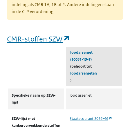
indeling als CMR 1A, 1B of 2. Andere indelingen staan
in de CLP verordening.
(opent in een nieu
CMR-stoffen SZW
loodarseniet
(10031-13-7)
(behoort tot
loodarsenieten
)
CMR-stoffen SZW
Specifieke naam op SZW-
lood arseniet
lijst
(opent in 
SZW-lijst met
Staatscourant 2026-46
kankerverwekkende stoffen