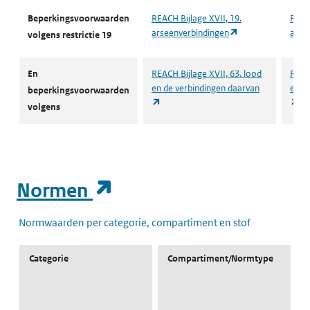
Beperkingsvoorwaarden
REACH Bijlage XVII, 19.
REACH
(opent in een nie
arseenverbindingen
arse
volgens restrictie 19
En
REACH Bijlage XVII, 63. lood
REACH
en de verbindingen daarvan
en d
beperkingsvoorwaarden
(opent in een nieuw tabblad)
(o
volgens
(opent in een nieuw t
Normen
Normwaarden per categorie, compartiment en stof
Categorie
Compartiment/Normtype