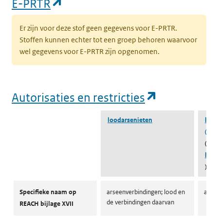
(opent in een nieuw tabblad)
E-PRTR
Er zijn voor deze stof geen gegevens voor E-PRTR.
Stoffen kunnen echter tot een groep behoren waarvoor
wel gegevens voor E-PRTR zijn opgenomen.
(opent in e
Autorisaties en restricties
loodarsenieten
lood
(100
(beh
lood
)
Autorisaties en restricties
Specifieke naam op
arseenverbindingen; lood en
arse
de verbindingen daarvan
REACH bijlage XVII