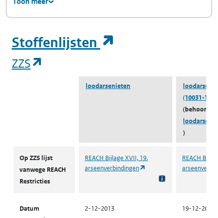
Toon meer
(opent in een ni
Stoffenlijsten
(opent in een nieuw tabblad)
ZZS
loodarsenieten
loodarsenie
(10031-13-7
(behoort to
loodarseni
)
ZZS
Op ZZS lijst
REACH Bijlage XVII, 19.
REACH Bijlage
(opent in een nieuw tabbl
arseenverbindingen
arseenverbi
vanwege REACH
Restricties
Datum
2-12-2013
19-12-2021