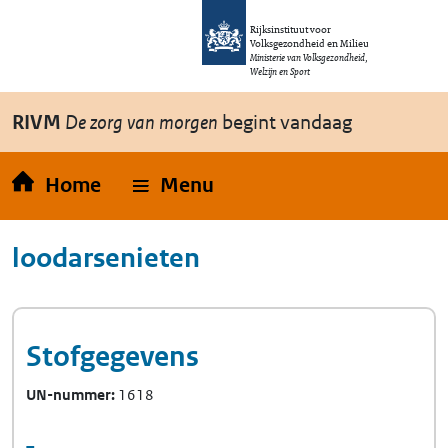
Overslaan en naar de inhoud gaan
Direct naar de hoofdnavigatie
Rijksinstituut voor
Volksgezondheid en Milieu
Ministerie van Volksgezondheid,
Welzijn en Sport
RIVM
De zorg van morgen
begint vandaag
Home
Menu
loodarsenieten
Stofgegevens
UN-nummer
1618