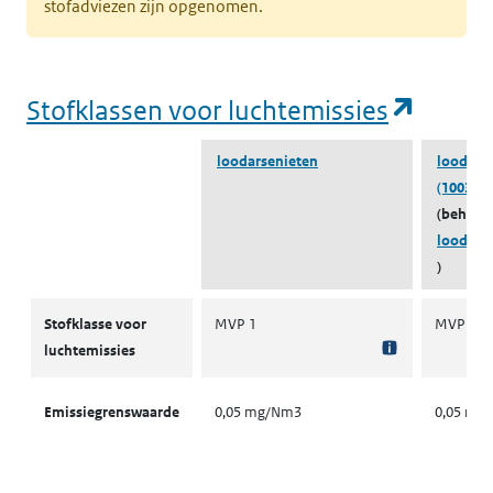
stofadviezen zijn opgenomen.
(opent
Stofklassen voor luchtemissies
loodarsenieten
loodars
(10031-1
(behoort
loodars
)
Stofklassen voor luchtemissies
Stofklasse voor
MVP 1
MVP 1
luchtemissies
Emissiegrenswaarde
0,05 mg/Nm3
0,05 mg