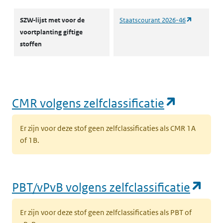
(opent in 
SZW-lijst met voor de
Staatscourant 2026-46
voortplanting giftige
stoffen
(opent i
CMR volgens zelfclassificatie
Er zijn voor deze stof geen zelfclassificaties als CMR 1A
of 1B.
(op
PBT/vPvB volgens zelfclassificatie
Er zijn voor deze stof geen zelfclassificaties als PBT of