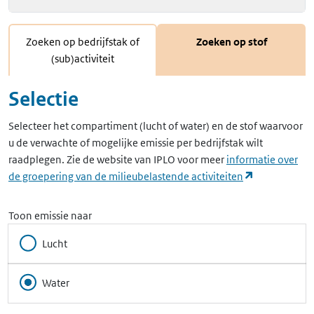
Zoeken op bedrijfstak of
Zoeken op stof
(sub)activiteit
Selectie
Selecteer het compartiment (lucht of water) en de stof waarvoor
u de verwachte of mogelijke emissie per bedrijfstak wilt
raadplegen. Zie de website van IPLO voor meer
informatie over
(opent in ee
de groepering van de milieubelastende activiteiten
Toon emissie naar
Lucht
Water