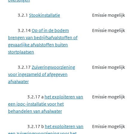
3.2.1
Stookinstallatie
Emissie mogelijk
3.2.14
Op of in de bodem
Emissie mogelijk
brengen van bedrijfsafvalstoffen of
gevaarlijke afvalstoffen buiten
stortplaatsen
3.2.17
Zuiveringsvoorziening
Emissie mogelijk
voor ingezameld of afgegeven
afvalwater
3.2.17 a
het exploiteren van
Emissie mogelijk
een ippc-installatie voor het
behandelen van afvalwater
3.2.17 b
het exploiteren van
Emissie mogelijk
een zuiveringsvoorziening voor het