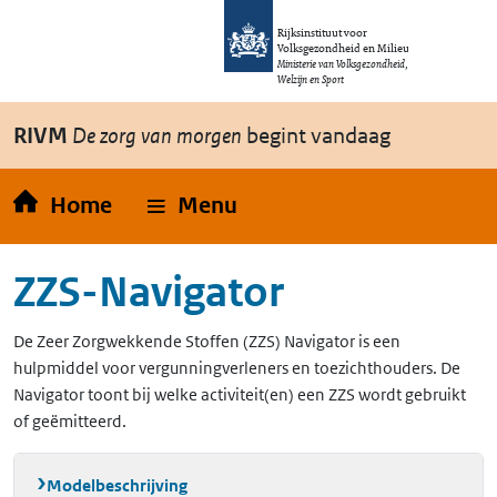
Overslaan en naar de inhoud gaan
Direct naar de hoofdnavigatie
Rijksinstituut voor
Volksgezondheid en Milieu
Ministerie van Volksgezondheid,
Welzijn en Sport
RIVM
De zorg van morgen
begint vandaag
Home
Menu
ZZS-Navigator
De Zeer Zorgwekkende Stoffen (ZZS) Navigator is een
hulpmiddel voor vergunningverleners en toezichthouders. De
Navigator toont bij welke activiteit(en) een ZZS wordt gebruikt
of geëmitteerd.
Modelbeschrijving