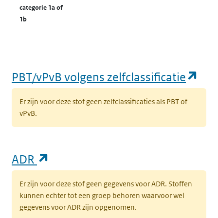
categorie 1a of
1b
(op
PBT/vPvB volgens zelfclassificatie
Er zijn voor deze stof geen zelfclassificaties als PBT of
vPvB.
(opent in een nieuw tabblad)
ADR
Er zijn voor deze stof geen gegevens voor ADR. Stoffen
kunnen echter tot een groep behoren waarvoor wel
gegevens voor ADR zijn opgenomen.