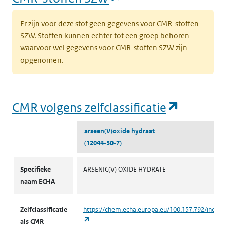
Er zijn voor deze stof geen gegevens voor CMR-stoffen
SZW. Stoffen kunnen echter tot een groep behoren
waarvoor wel gegevens voor CMR-stoffen SZW zijn
opgenomen.
(opent i
CMR volgens zelfclassificatie
arseen(V)oxide hydraat
(12044-50-7)
CMR volgens zelfclassificatie
Specifieke
ARSENIC(V) OXIDE HYDRATE
naam ECHA
Zelfclassificatie
https://chem.echa.europa.eu/100.157.792/indust
(opent in een nieuw tabblad)
als CMR