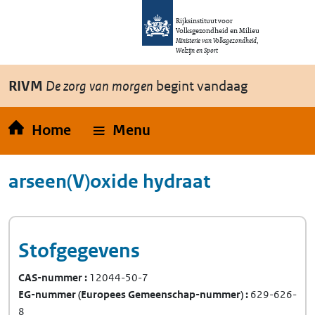
Overslaan en naar de inhoud gaan
Direct naar de hoofdnavigatie
Rijksinstituut voor
Volksgezondheid en Milieu
Ministerie van Volksgezondheid,
Welzijn en Sport
RIVM
De zorg van morgen
begint vandaag
Home
Menu
arseen(V)oxide hydraat
Stofgegevens
CAS-nummer
12044-50-7
EG-nummer
(Europees Gemeenschap-nummer)
629-626-
8