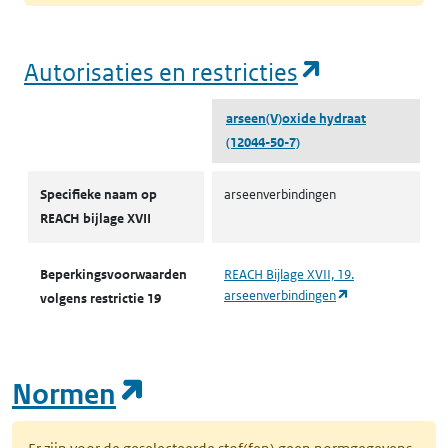
(opent in e
Autorisaties en restricties
arseen(V)oxide hydraat
(12044-50-7)
Autorisaties en restricties
Specifieke naam op
arseenverbindingen
REACH bijlage XVII
Beperkingsvoorwaarden
REACH Bijlage XVII, 19.
(opent in een nie
arseenverbindingen
volgens restrictie 19
(opent in een nieuw tab
Normen