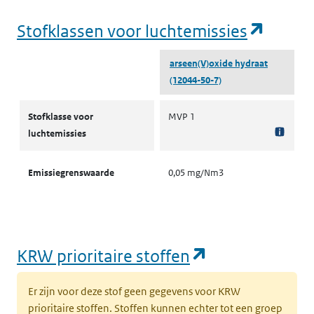
(opent
Stofklassen voor luchtemissies
arseen(V)oxide hydraat
(12044-50-7)
Stofklassen voor luchtemissies
Stofklasse voor
MVP 1
luchtemissies
Emissiegrenswaarde
0,05 mg/Nm3
(opent in een
KRW prioritaire stoffen
Er zijn voor deze stof geen gegevens voor KRW
prioritaire stoffen. Stoffen kunnen echter tot een groep