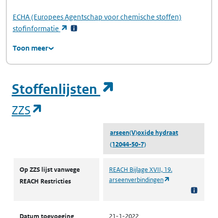
ECHA
(Europees Agentschap voor chemische stoffen)
(opent in een nieuw tabblad)
stofinformatie
Toon meer
(opent in een ni
Stoffenlijsten
(opent in een nieuw tabblad)
ZZS
arseen(V)oxide hydraat
(12044-50-7)
ZZS
Op ZZS lijst vanwege
REACH Bijlage XVII, 19.
(opent in een nie
arseenverbindingen
REACH Restricties
Datum toevoeging
21-1-2022