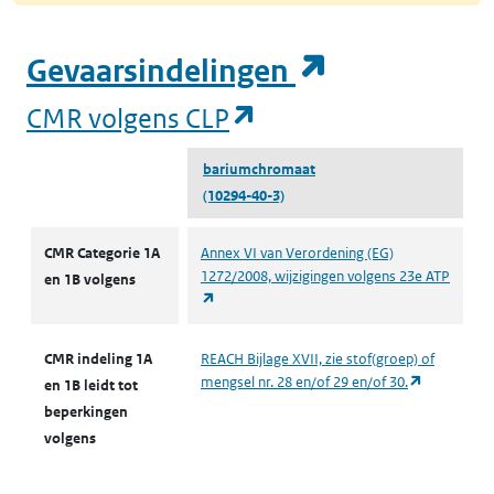
(opent in e
Gevaarsindelingen
(opent in een nieuw
CMR volgens CLP
bariumchromaat
(10294-40-3)
CMR volgens CLP
CMR Categorie 1A
Annex VI van Verordening (EG)
1272/2008, wijzigingen volgens 23e ATP
en 1B volgens
(opent in een nieuw tabblad)
CMR indeling 1A
REACH Bijlage XVII, zie stof(groep) of
(opent in e
mengsel nr. 28 en/of 29 en/of 30.
en 1B leidt tot
beperkingen
volgens