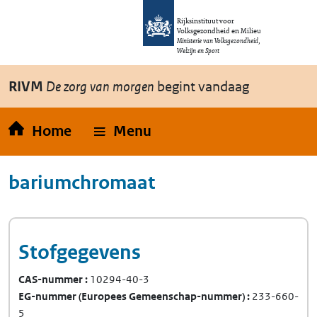
Overslaan en naar de inhoud gaan
Direct naar de hoofdnavigatie
Rijksinstituut voor
Volksgezondheid en Milieu
Ministerie van Volksgezondheid,
Welzijn en Sport
RIVM
De zorg van morgen
begint vandaag
Home
Menu
bariumchromaat
Stofgegevens
CAS-nummer
10294-40-3
EG-nummer
(Europees Gemeenschap-nummer)
233-660-
5