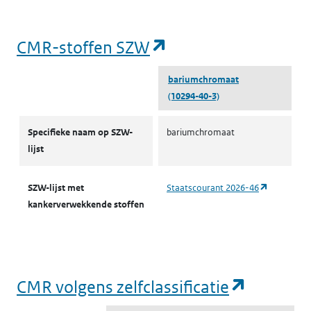
(opent in een nieu
CMR-stoffen SZW
bariumchromaat
(10294-40-3)
CMR-stoffen SZW
Specifieke naam op SZW-
bariumchromaat
lijst
(opent in 
SZW-lijst met
Staatscourant 2026-46
kankerverwekkende stoffen
(opent i
CMR volgens zelfclassificatie