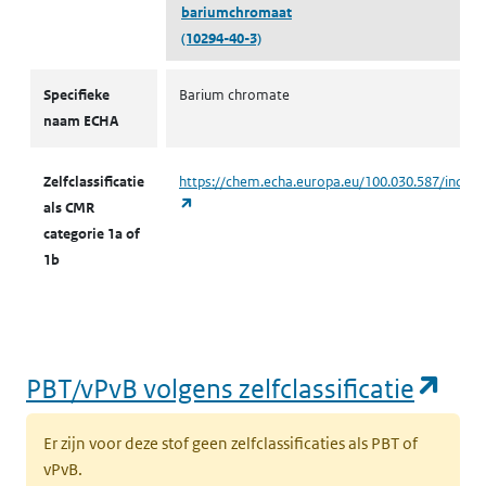
bariumchromaat
(10294-40-3)
CMR volgens zelfclassificatie
Specifieke
Barium chromate
naam ECHA
Zelfclassificatie
https://chem.echa.europa.eu/100.030.587/indust
(opent in een nieuw tabblad)
als CMR
categorie 1a of
1b
(op
PBT/vPvB volgens zelfclassificatie
Er zijn voor deze stof geen zelfclassificaties als PBT of
vPvB.