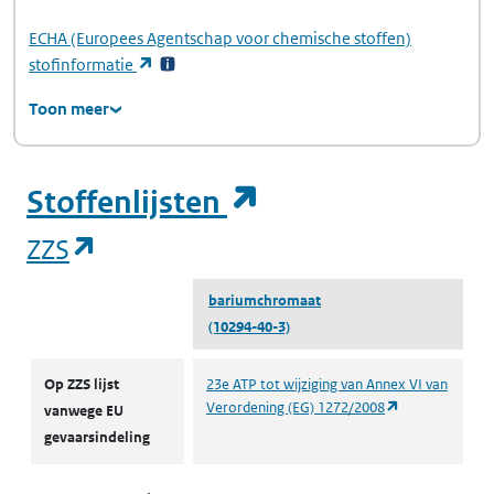
ECHA
(Europees Agentschap voor chemische stoffen)
(opent in een nieuw tabblad)
stofinformatie
Toon meer
(opent in een ni
Stoffenlijsten
(opent in een nieuw tabblad)
ZZS
bariumchromaat
(10294-40-3)
ZZS
Op ZZS lijst
23e ATP tot wijziging van Annex VI van
(opent in een 
Verordening (EG) 1272/2008
vanwege EU
gevaarsindeling