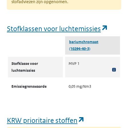
stofadviezen zijn opgenomen.
(opent
Stofklassen voor luchtemissies
bariumchromaat
(10294-40-3)
Stofklassen voor luchtemissies
Stofklasse voor
MVP 1
luchtemissies
Emissiegrenswaarde
0,05 mg/Nm3
(opent in een
KRW prioritaire stoffen