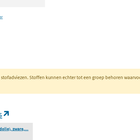
er
n een nieuw tabblad)
M stofadviezen. Stoffen kunnen echter tot een groep behoren waarvo
(opent in een nieuw tabblad)
s
(destillaten (aardolie), zware, directe destillatie)
dolie), zware,...