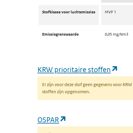
Stofklassen voor luchtemissies
Stofklasse voor luchtemissies
MVP 1
Emissiegrenswaarde
0,05 mg/Nm3
(ope
KRW prioritaire stoffen
Er zijn voor deze stof geen gegevens voor KRW
stoffen zijn opgenomen.
(opent in een nieuw 
OSPAR