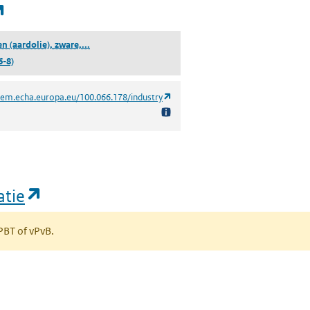
(opent in een nieuw tabblad)
(destillaten (aardolie), zware, directe destillatie)
en (aardolie), zware,...
6-8)
(opent in een nieuw tabblad)
hem.echa.europa.eu/100.066.178/industry
(opent in een nieuw tabblad)
atie
 PBT of vPvB.
bblad)