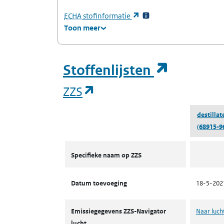
(Europees Agentschap voor chemische stof
(opent in een nieuw tabb
ECHA
stofinformatie
Toon meer
(opent i
Stoffenlijsten
(opent in een nieuw tab
ZZS
destillat
(68915-9
ZZS
Specifieke naam op ZZS
Datum toevoeging
18-5-202
Emissiegegevens ZZS-Navigator
Naar luch
lucht