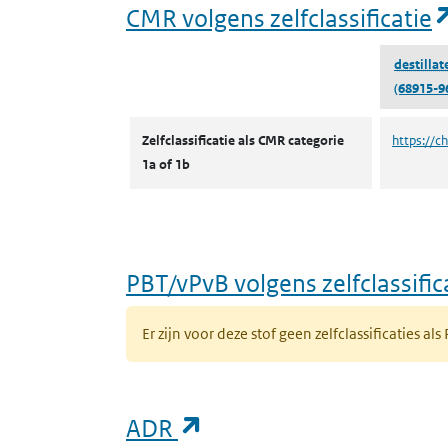
CMR volgens zelfclassificatie
destillat
(68915-9
CMR volgens zelfclassificatie
Zelfclassificatie als CMR categorie
https://c
1a of 1b
PBT/vPvB volgens zelfclassific
Er zijn voor deze stof geen zelfclassificaties als
(opent in een nieuw ta
ADR