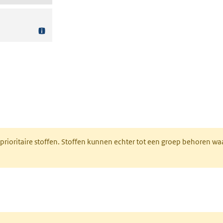
nt in een nieuw tabblad)
 prioritaire stoffen. Stoffen kunnen echter tot een groep behoren w
tabblad)