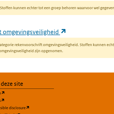
R. Stoffen kunnen echter tot een groep behoren waarvoor wel gegev
(opent in een nie
ft omgevingsveiligheid
fcategorie rekenvoorschrift omgevingsveiligheid. Stoffen kunnen ec
 omgevingsveiligheid zijn opgenomen.
 deze site
(opent in een nieuw tabblad)
n
(opent in een nieuw tabblad)
s
(opent in een nieuw tabblad)
ible disclosure