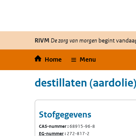
Overslaan en naar de inhoud gaan
Direct naar de hoofdnavigatie
RIVM
De zorg van morgen
begint vandaa
Home
Menu
destillaten (aardolie)
Stofgegevens
CAS-nummer
68915-96-8
(Europees Gemeenschap-nummer)
EG-nummer
272-817-2