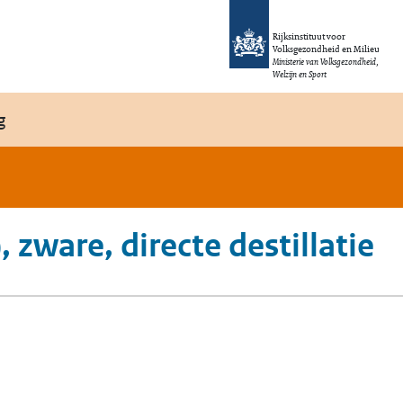
Rijksinstituut voor
Volksgezondheid en Milieu
Ministerie van Volksgezondheid,
Welzijn en Sport
g
, zware, directe destillatie