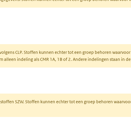
ent in een nieuw tabblad)
een nieuw tabblad)
 volgens CLP. Stoffen kunnen echter tot een groep behoren waarvoor
alleen indeling als CMR 1A, 1B of 2. Andere indelingen staan in de
 een nieuw tabblad)
R-stoffen SZW. Stoffen kunnen echter tot een groep behoren waarvoo