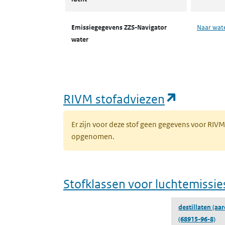
Emissiegegevens ZZS-Navigator
Naar wat
water
(opent i
RIVM stofadviezen
Er zijn voor deze stof geen gegevens voor RIV
opgenomen.
Stofklassen voor luchtemissie
destillaten (aar
(68915-96-8)