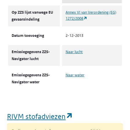
ZZS
Op ZZS lijst vanwege EU
Annex VI van Verordening (EG)
(opent in een nieuw tabbl
1272/2008
gevaarsindeling
Datum toevoeging
2-12-2013
Emissiegegevens ZZS-
Naar lucht
Navigator lucht
Emissiegegevens ZZS-
Naar water
Navigator water
(opent in een nie
RIVM stofadviezen