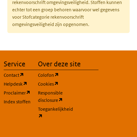
rekenvoorschrift omgevingsveiligheid. Stoffen kunnen
echter tot een groep behoren waarvoor wel gegevens
voor Stofcategorie rekenvoorschrift
omgevingsveiligheid zijn opgenomen.
Service
Over deze site
(opent in een nieuw tabblad)
(opent in een nieuw tabblad)
Contact
Colofon
(opent in een nieuw tabblad)
(opent in een nieuw tabblad)
Helpdesk
Cookies
(opent in een nieuw tabblad)
Proclaimer
Responsible
(opent in een nieuw tabblad)
disclosure
Index stoffen
Toegankelijkheid
(opent in een nieuw tabblad)