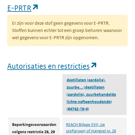
(opent in een nieuw tabblad)
E-PRTR
Er zijn voor deze stof geen gegevens voor E-PRTR.
Stoffen kunnen echter tot een groep behoren waarvoor
wel gegevens voor E-PRTR zijn opgenomen.
(opent in e
Autorisaties en restricties
destillaten (aardolie),
zuurbe...
(destillaten
(aardolie), zuurbehandelde
lichte nafteenhoudende)
(64742-19-4)
Autorisaties en restricties
Beperkingsvoorwaarden
REACH Bijlage XVII, zie
stof(groep) of mengsel nr. 28
volgens restrictie 28, 29