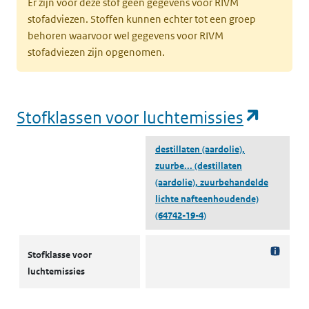
Er zijn voor deze stof geen gegevens voor RIVM
stofadviezen. Stoffen kunnen echter tot een groep
behoren waarvoor wel gegevens voor RIVM
stofadviezen zijn opgenomen.
(opent
Stofklassen voor luchtemissies
destillaten (aardolie),
zuurbe...
(destillaten
(aardolie), zuurbehandelde
lichte nafteenhoudende)
(64742-19-4)
Stofklassen voor luchtemissies
Stofklasse voor
luchtemissies