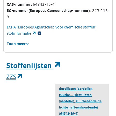
CAS-nummer
64742-19-4
EG-nummer
(Europees Gemeenschap-nummer)
265-118-
9
ECHA
(Europees Agentschap voor chemische stoffen)
(opent in een nieuw tabblad)
stofinformatie
Toon meer
(opent in een ni
Stoffenlijsten
(opent in een nieuw tabblad)
ZZS
destillaten (aardolie),
zuurbe...
(destillaten
(aardolie), zuurbehandelde
lichte nafteenhoudende)
(64742-19-4)