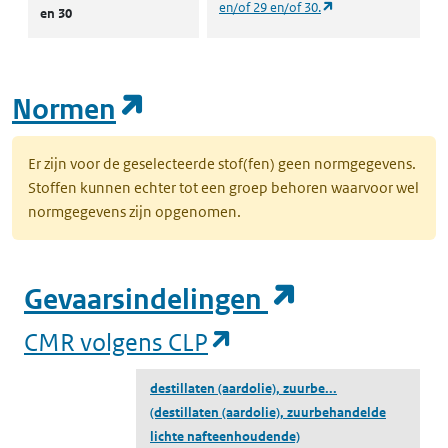
(opent in een nieuw
en/of 29 en/of 30.
en 30
(opent in een nieuw tab
Normen
Er zijn voor de geselecteerde stof(fen) geen normgegevens.
Stoffen kunnen echter tot een groep behoren waarvoor wel
normgegevens zijn opgenomen.
(opent in e
Gevaarsindelingen
(opent in een nieuw
CMR volgens CLP
destillaten (aardolie), zuurbe...
(destillaten (aardolie), zuurbehandelde
lichte nafteenhoudende)