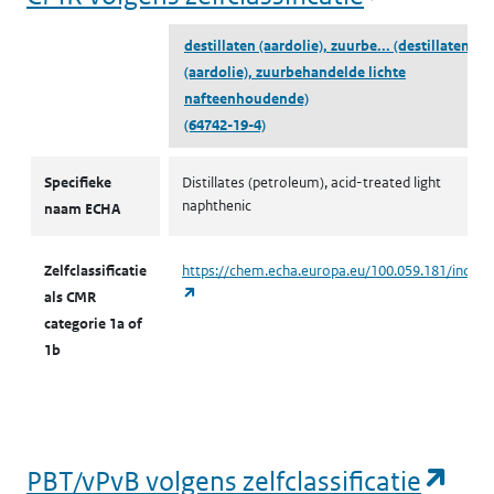
destillaten (aardolie), zuurbe...
(destillaten
(aardolie), zuurbehandelde lichte
nafteenhoudende)
(64742-19-4)
CMR volgens zelfclassificatie
Specifieke
Distillates (petroleum), acid-treated light
naphthenic
naam ECHA
Zelfclassificatie
https://chem.echa.europa.eu/100.059.181/indust
(opent in een nieuw tabblad)
als CMR
categorie 1a of
1b
(op
PBT/vPvB volgens zelfclassificatie