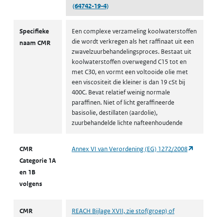
(64742-19-4)
CMR volgens CLP
Specifieke
Een complexe verzameling koolwaterstoffen
die wordt verkregen als het raffinaat uit een
naam CMR
zwavelzuurbehandelingsproces. Bestaat uit
koolwaterstoffen overwegend C15 tot en
met C30, en vormt een voltooide olie met
een viscositeit die kleiner is dan 19 cSt bij
400C. Bevat relatief weinig normale
paraffinen. Niet of licht geraffineerde
basisolie, destillaten (aardolie),
zuurbehandelde lichte nafteenhoudende
(opent i
CMR
Annex VI van Verordening (EG) 1272/2008
Categorie 1A
en 1B
volgens
CMR
REACH Bijlage XVII, zie stof(groep) of