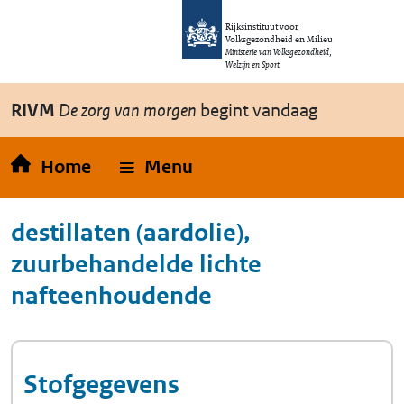
Overslaan en naar de inhoud gaan
Direct naar de hoofdnavigatie
Rijksinstituut voor
Volksgezondheid en Milieu
Ministerie van Volksgezondheid,
Welzijn en Sport
RIVM
De zorg van morgen
begint vandaag
Home
Menu
destillaten (aardolie),
zuurbehandelde lichte
nafteenhoudende
Stofgegevens