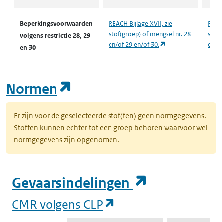
Beperkingsvoorwaarden
REACH Bijlage XVII, zie
REACH
stof(groep) of mengsel nr. 28
stof(
volgens restrictie 28, 29
(opent in een nieuw
en/of 29 en/of 30.
en/of
en 30
(opent in een nieuw tab
Normen
Er zijn voor de geselecteerde stof(fen) geen normgegevens.
Stoffen kunnen echter tot een groep behoren waarvoor wel
normgegevens zijn opgenomen.
(opent in e
Gevaarsindelingen
(opent in een nieuw
CMR volgens CLP