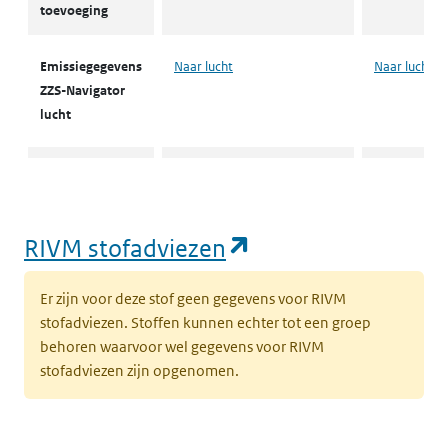
toevoeging
Emissiegegevens
Naar lucht
Naar lucht
ZZS-Navigator
lucht
Emissiegegevens
Naar water
Naar water
ZZS-Navigator
water
(opent in een nie
RIVM stofadviezen
ZZS in afval
Naar ZZS in afval Zoeker
Naar ZZS in 
Er zijn voor deze stof geen gegevens voor RIVM
Zoeker
stofadviezen. Stoffen kunnen echter tot een groep
behoren waarvoor wel gegevens voor RIVM
stofadviezen zijn opgenomen.