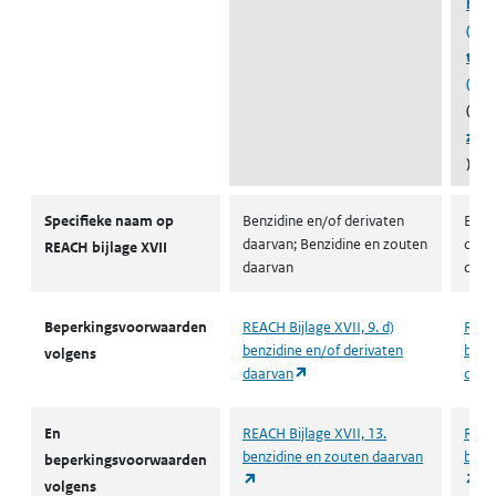
hydr
(1,1
trin
(642
(beh
zout
)
Autorisaties en restricties
Specifieke naam op
Benzidine en/of derivaten
Benz
daarvan; Benzidine en zouten
daar
REACH bijlage XVII
daarvan
daar
Beperkingsvoorwaarden
REACH Bijlage XVII, 9. d)
REACH
benzidine en/of derivaten
benzi
volgens
(opent in een nieuw tabblad)
daarvan
daar
En
REACH Bijlage XVII, 13.
REACH
benzidine en zouten daarvan
benz
beperkingsvoorwaarden
(opent in een nieuw tabblad)
(o
volgens