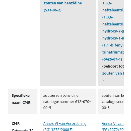
zouten van benzidine
1,3,6-
(531-86-2)
naftaleentrisulf
(1,3,6-
naftaleentrisulf
hydroxy-7-((4'-(
hydroxy-1-nafta
(1,1'-bifenyl)-4-
trinatriumzout)
(6426-67-1)
(behoort tot
zouten van benz
)
CMR volgens CLP
Specifieke
zouten van benzidine,
zouten van benzid
catalogusnummer 612-070-
catalogusnumme
naam CMR
00-5
00-5
CMR
Annex VI van Verordening
Annex VI van Ver
(opent in een nieuw tabblad)
(EG) 1272/2008
(EG) 1272/2008
Categorie 1A