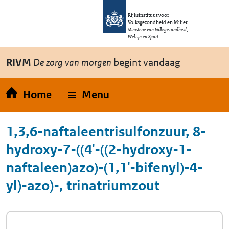
Overslaan en naar de inhoud gaan
Direct naar de hoofdnavigatie
Rijksinstituut voor
Volksgezondheid en Milieu
Ministerie van Volksgezondheid,
Welzijn en Sport
RIVM
De zorg van morgen
begint vandaag
Home
Menu
1,3,6-naftaleentrisulfonzuur, 8-
hydroxy-7-((4'-((2-hydroxy-1-
naftaleen)azo)-(1,1'-bifenyl)-4-
yl)-azo)-, trinatriumzout