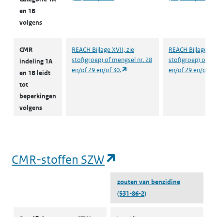
en 1B
volgens
CMR
REACH Bijlage XVII, zie
REACH Bijlage XVI
stof(groep) of mengsel nr. 28
stof(groep) of me
indeling 1A
(opent in een nieuw tabblad)
en/of 29 en/of 30.
en/of 29 en/of 30
en 1B leidt
tot
beperkingen
volgens
(opent in een nieu
CMR-stoffen SZW
zouten van benzidine
(531-86-2)
CMR-stoffen SZW