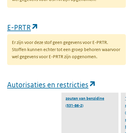
(opent in een nieuw tabblad)
E-PRTR
Er zijn voor deze stof geen gegevens voor E-PRTR.
Stoffen kunnen echter tot een groep behoren waarvoor
wel gegevens voor E-PRTR zijn opgenomen.
(opent in e
Autorisaties en restricties
zouten van benzidine
1,3,
(531-86-2)
naft
(1,3
naft
hydr