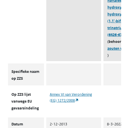
naftaleentri
hydroxy-7-((
hydroxy-1-n
(1,1'-bifenyl
trinatriumz
(6426-67-1)
(behoort to
zouten van 
)
ZZS
Specifieke naam
op ZZS
Op ZZS lijst
Annex VI van Verordening
(opent in een nieuw tabblad)
(EG) 1272/2008
vanwege EU
gevaarsindeling
Datum
2-12-2013
8-3-2022