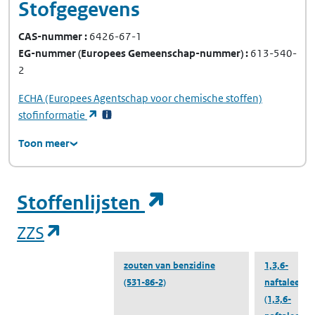
Stofgegevens
CAS-nummer
6426-67-1
EG-nummer
(Europees Gemeenschap-nummer)
613-540-
2
ECHA
(Europees Agentschap voor chemische stoffen)
(opent in een nieuw tabblad)
stofinformatie
Toon meer
(opent in een ni
Stoffenlijsten
(opent in een nieuw tabblad)
ZZS
zouten van benzidine
1,3,6-
(531-86-2)
naftaleentri
(1,3,6-