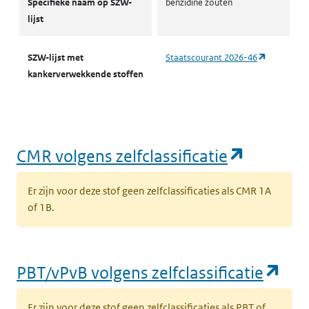
Specifieke naam op SZW-
benzidine zouten
lijst
(opent in 
SZW-lijst met
Staatscourant 2026-46
kankerverwekkende stoffen
(opent i
CMR volgens zelfclassificatie
Er zijn voor deze stof geen zelfclassificaties als CMR 1A
of 1B.
(op
PBT/vPvB volgens zelfclassificatie
Er zijn voor deze stof geen zelfclassificaties als PBT of