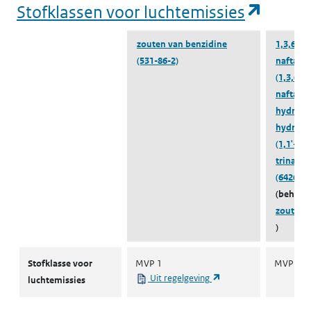
(opent
Stofklassen voor luchtemissies
zouten van benzidine
1,3,6-
(531-86-2)
naftalee
(1,3,6-
naftalee
hydroxy-
hydroxy-
(1,1'-bif
trinatri
(6426-67
(behoort
zouten 
)
Stofklassen voor luchtemissies
Stofklasse voor
MVP 1
MVP 1
(opent in een nieuw ta
Uit regelgeving
luchtemissies