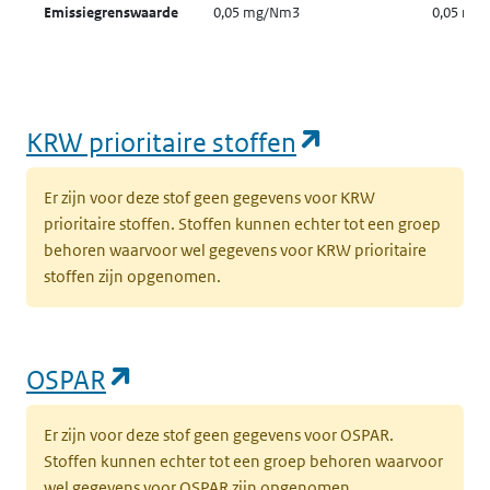
Emissiegrenswaarde
0,05 mg/Nm3
0,05 mg
(opent in een
KRW prioritaire stoffen
Er zijn voor deze stof geen gegevens voor KRW
prioritaire stoffen. Stoffen kunnen echter tot een groep
behoren waarvoor wel gegevens voor KRW prioritaire
stoffen zijn opgenomen.
(opent in een nieuw tabblad)
OSPAR
Er zijn voor deze stof geen gegevens voor OSPAR.
Stoffen kunnen echter tot een groep behoren waarvoor
wel gegevens voor OSPAR zijn opgenomen.