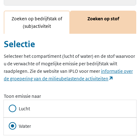
Zoeken op bedrijfstak of
Zoeken op stof
(sub)activiteit
Selectie
Selecteer het compartiment (lucht of water) en de stof waarvoor
u de verwachte of mogelijke emissie per bedrijfstak wilt
raadplegen. Zie de website van IPLO voor meer
informatie over
(opent in ee
de groepering van de milieubelastende activiteiten
Toon emissie naar
Lucht
Water