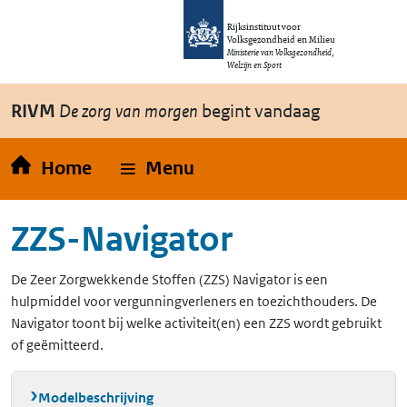
Overslaan en naar de inhoud gaan
Direct naar de hoofdnavigatie
Rijksinstituut voor
Volksgezondheid en Milieu
Ministerie van Volksgezondheid,
Welzijn en Sport
RIVM
De zorg van morgen
begint vandaag
Home
Menu
ZZS-Navigator
De Zeer Zorgwekkende Stoffen (ZZS) Navigator is een
hulpmiddel voor vergunningverleners en toezichthouders. De
Navigator toont bij welke activiteit(en) een ZZS wordt gebruikt
of geëmitteerd.
Modelbeschrijving