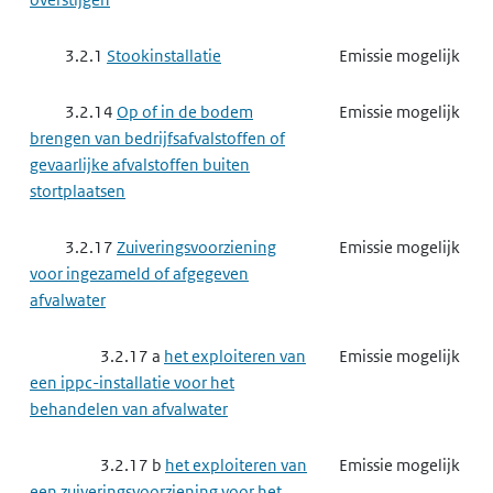
3.2.1
Stookinstallatie
Emissie mogelijk
3.2.14
Op of in de bodem
Emissie mogelijk
brengen van bedrijfsafvalstoffen of
gevaarlijke afvalstoffen buiten
stortplaatsen
3.2.17
Zuiveringsvoorziening
Emissie mogelijk
voor ingezameld of afgegeven
afvalwater
3.2.17 a
het exploiteren van
Emissie mogelijk
een ippc-installatie voor het
behandelen van afvalwater
3.2.17 b
het exploiteren van
Emissie mogelijk
een zuiveringsvoorziening voor het