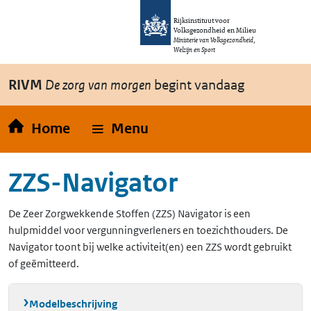
Overslaan en naar de inhoud gaan
Direct naar de hoofdnavigatie
Rijksinstituut voor
Volksgezondheid en Milieu
Ministerie van Volksgezondheid,
Welzijn en Sport
RIVM
De zorg van morgen
begint vandaag
Home
Menu
ZZS-Navigator
De Zeer Zorgwekkende Stoffen (ZZS) Navigator is een
hulpmiddel voor vergunningverleners en toezichthouders. De
Navigator toont bij welke activiteit(en) een ZZS wordt gebruikt
of geëmitteerd.
Modelbeschrijving