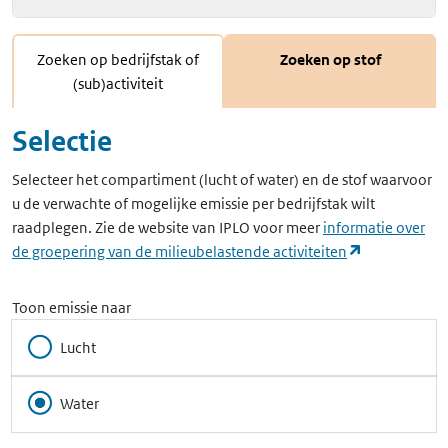
Zoeken op bedrijfstak of
Zoeken op stof
(sub)activiteit
Selectie
Selecteer het compartiment (lucht of water) en de stof waarvoor
u de verwachte of mogelijke emissie per bedrijfstak wilt
raadplegen. Zie de website van IPLO voor meer
informatie over
(opent in ee
de groepering van de milieubelastende activiteiten
Toon emissie naar
Lucht
Water