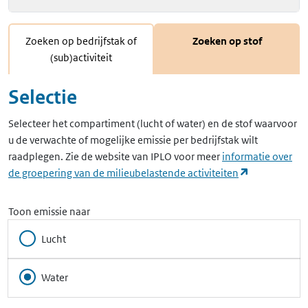
Zoeken op bedrijfstak of
Zoeken op stof
(sub)activiteit
Selectie
Selecteer het compartiment (lucht of water) en de stof waarvoor
u de verwachte of mogelijke emissie per bedrijfstak wilt
raadplegen. Zie de website van IPLO voor meer
informatie over
(opent in ee
de groepering van de milieubelastende activiteiten
Toon emissie naar
Lucht
Water