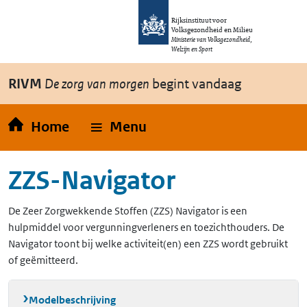
Overslaan en naar de inhoud gaan
Direct naar de hoofdnavigatie
Rijksinstituut voor
Volksgezondheid en Milieu
Ministerie van Volksgezondheid,
Welzijn en Sport
RIVM
De zorg van morgen
begint vandaag
Home
Menu
ZZS-Navigator
De Zeer Zorgwekkende Stoffen (ZZS) Navigator is een
hulpmiddel voor vergunningverleners en toezichthouders. De
Navigator toont bij welke activiteit(en) een ZZS wordt gebruikt
of geëmitteerd.
Modelbeschrijving