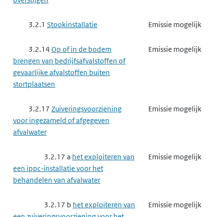
3.2.1
Stookinstallatie
Emissie mogelijk
3.2.14
Op of in de bodem
Emissie mogelijk
brengen van bedrijfsafvalstoffen of
gevaarlijke afvalstoffen buiten
stortplaatsen
3.2.17
Zuiveringsvoorziening
Emissie mogelijk
voor ingezameld of afgegeven
afvalwater
3.2.17 a
het exploiteren van
Emissie mogelijk
een ippc-installatie voor het
behandelen van afvalwater
3.2.17 b
het exploiteren van
Emissie mogelijk
een zuiveringsvoorziening voor het