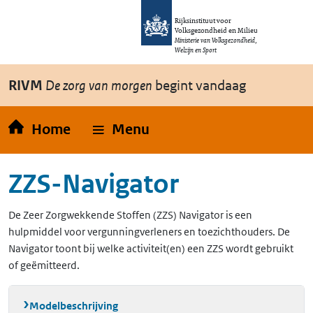
Overslaan en naar de inhoud gaan
Direct naar de hoofdnavigatie
Rijksinstituut voor
Volksgezondheid en Milieu
Ministerie van Volksgezondheid,
Welzijn en Sport
RIVM
De zorg van morgen
begint vandaag
Home
Menu
ZZS-Navigator
De Zeer Zorgwekkende Stoffen (ZZS) Navigator is een
hulpmiddel voor vergunningverleners en toezichthouders. De
Navigator toont bij welke activiteit(en) een ZZS wordt gebruikt
of geëmitteerd.
Modelbeschrijving