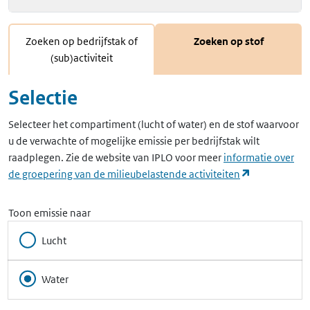
Zoeken op bedrijfstak of
Zoeken op stof
(sub)activiteit
Selectie
Selecteer het compartiment (lucht of water) en de stof waarvoor
u de verwachte of mogelijke emissie per bedrijfstak wilt
raadplegen. Zie de website van IPLO voor meer
informatie over
(opent in ee
de groepering van de milieubelastende activiteiten
Toon emissie naar
Lucht
Water