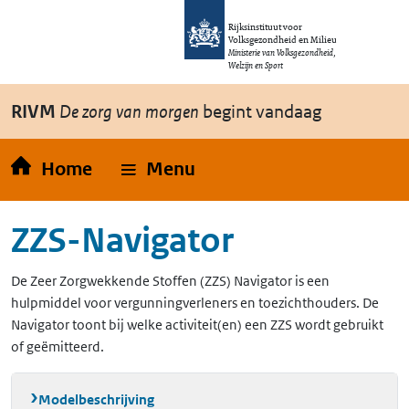
Overslaan en naar de inhoud gaan
Direct naar de hoofdnavigatie
Rijksinstituut voor
Volksgezondheid en Milieu
Ministerie van Volksgezondheid,
Welzijn en Sport
RIVM
De zorg van morgen
begint vandaag
Home
Menu
ZZS-Navigator
De Zeer Zorgwekkende Stoffen (ZZS) Navigator is een
hulpmiddel voor vergunningverleners en toezichthouders. De
Navigator toont bij welke activiteit(en) een ZZS wordt gebruikt
of geëmitteerd.
Modelbeschrijving