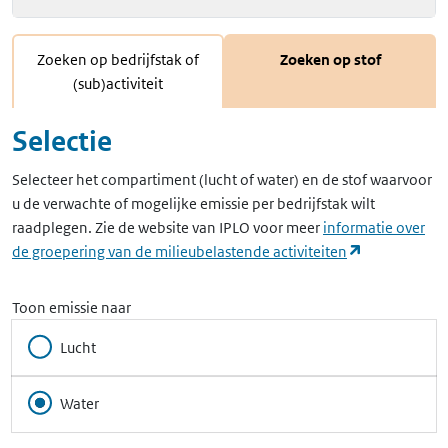
Zoeken op bedrijfstak of
Zoeken op stof
(sub)activiteit
Selectie
Selecteer het compartiment (lucht of water) en de stof waarvoor
u de verwachte of mogelijke emissie per bedrijfstak wilt
raadplegen. Zie de website van IPLO voor meer
informatie over
(opent in ee
de groepering van de milieubelastende activiteiten
Toon emissie naar
Lucht
Water