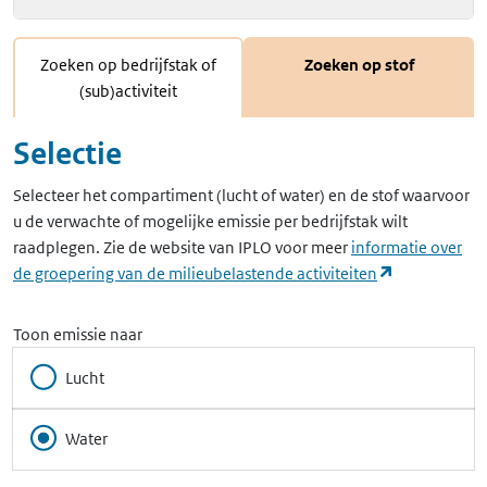
Zoeken op bedrijfstak of
Zoeken op stof
(sub)activiteit
Selectie
Selecteer het compartiment (lucht of water) en de stof waarvoor
u de verwachte of mogelijke emissie per bedrijfstak wilt
raadplegen. Zie de website van IPLO voor meer
informatie over
(opent in ee
de groepering van de milieubelastende activiteiten
Toon emissie naar
Lucht
Water