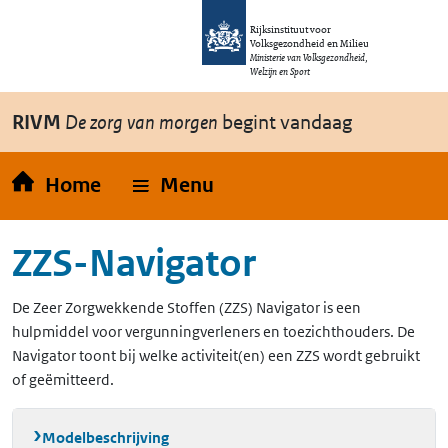
Overslaan en naar de inhoud gaan
Direct naar de hoofdnavigatie
Rijksinstituut voor
Volksgezondheid en Milieu
Ministerie van Volksgezondheid,
Welzijn en Sport
RIVM
De zorg van morgen
begint vandaag
Home
Menu
ZZS-Navigator
De Zeer Zorgwekkende Stoffen (ZZS) Navigator is een
hulpmiddel voor vergunningverleners en toezichthouders. De
Navigator toont bij welke activiteit(en) een ZZS wordt gebruikt
of geëmitteerd.
Modelbeschrijving