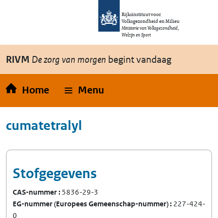
Overslaan en naar de inhoud gaan
Direct naar de hoofdnavigatie
Rijksinstituut voor
Volksgezondheid en Milieu
Ministerie van Volksgezondheid,
Welzijn en Sport
RIVM
De zorg van morgen
begint vandaag
Home
Menu
cumatetralyl
Stofgegevens
CAS-nummer
5836-29-3
EG-nummer
(Europees Gemeenschap-nummer)
227-424-
0