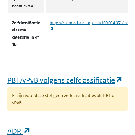
naam ECHA
Zelfclassificatie
https://chem.echa.europa.eu/100.024.931/indust
(opent in een nieuw tabblad)
als CMR
categorie 1a of
1b
(op
PBT/vPvB volgens zelfclassificatie
Er zijn voor deze stof geen zelfclassificaties als PBT of
vPvB.
(opent in een nieuw tabblad)
ADR