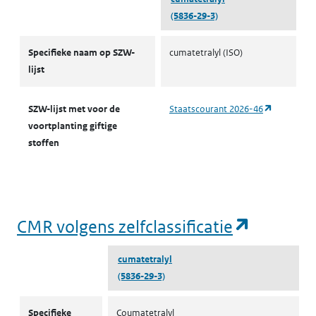
(5836-29-3)
CMR-stoffen SZW
Specifieke naam op SZW-
cumatetralyl (ISO)
lijst
(opent in 
SZW-lijst met voor de
Staatscourant 2026-46
voortplanting giftige
stoffen
(opent i
CMR volgens zelfclassificatie
cumatetralyl
(5836-29-3)
CMR volgens zelfclassificatie
Specifieke
Coumatetralyl