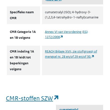
CMR volgens CLP
Specifieke naam
cumatetralyl (ISO); 4-hydroxy-3-
(1,2,3,4-tetrahydro-1-naftyl)cumarine
CMR
CMR Categorie 1A
Annex VI van Verordening (EG)
(opent in een nieuw tabblad)
1272/2008
en 1B volgens
CMR indeling 1A
REACH Bijlage XVII, zie stof(groep) of
(opent in e
mengsel nr. 28 en/of 29 en/of 30.
en 1B leidt tot
beperkingen
volgens
(opent in een nieu
CMR-stoffen SZW
cumatetralyl