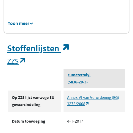
Toon meer
(opent in een ni
Stoffenlijsten
(opent in een nieuw tabblad)
ZZS
cumatetralyl
(5836-29-3)
ZZS
Op ZZS lijst vanwege EU
Annex VI van Verordening (EG)
(opent in een nieuw tabbl
1272/2008
gevaarsindeling
Datum toevoeging
4-1-2017