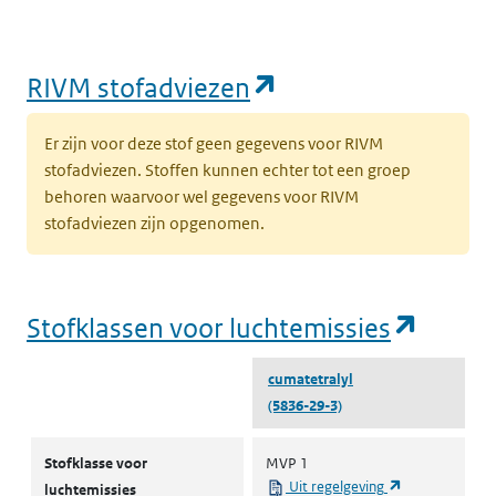
(opent in een nie
RIVM stofadviezen
Er zijn voor deze stof geen gegevens voor RIVM
stofadviezen. Stoffen kunnen echter tot een groep
behoren waarvoor wel gegevens voor RIVM
stofadviezen zijn opgenomen.
(opent
Stofklassen voor luchtemissies
cumatetralyl
(5836-29-3)
Stofklassen voor luchtemissies
Stofklasse voor
MVP 1
(opent in een 
Uit regelgeving
luchtemissies