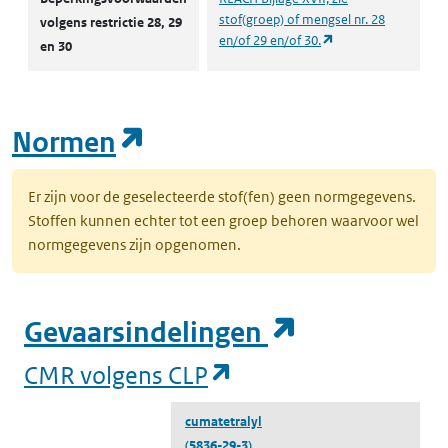
stof(groep) of mengsel nr. 28
volgens restrictie 28, 29
(opent in een nieuw
en/of 29 en/of 30.
en 30
(opent in een nieuw tab
Normen
Er zijn voor de geselecteerde stof(fen) geen normgegevens.
Stoffen kunnen echter tot een groep behoren waarvoor wel
normgegevens zijn opgenomen.
(opent in e
Gevaarsindelingen
(opent in een nieuw
CMR volgens CLP
cumatetralyl
(5836-29-3)