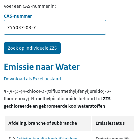
Voer een CAS-nummer in:
CAS-nummer
Emissie naar
Water
Download als Excel bestand
4-(4-(3-(4-chloor-3-(trifluormethyl)fenyl)ureido)-3-
fluorfenoxy)-N-methylpicolinamide
behoort tot
ZZS
gechloreerde en gebromeerde koolwaterstoffen
Afdeling, branche of subbranche
Emissiestatus
3.2
Activiteiten die bedrijfstakken
Emissie mogelijk