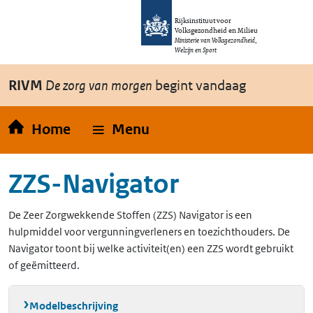
Overslaan en naar de inhoud gaan
Direct naar de hoofdnavigatie
Rijksinstituut voor
Volksgezondheid en Milieu
Ministerie van Volksgezondheid,
Welzijn en Sport
RIVM
De zorg van morgen
begint vandaag
Home
Menu
ZZS-Navigator
De Zeer Zorgwekkende Stoffen (ZZS) Navigator is een
hulpmiddel voor vergunningverleners en toezichthouders. De
Navigator toont bij welke activiteit(en) een ZZS wordt gebruikt
of geëmitteerd.
Modelbeschrijving