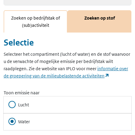
Zoeken op bedrijfstak of
Zoeken op stof
(sub)activiteit
Selectie
Selecteer het compartiment (lucht of water) en de stof waarvoor
u de verwachte of mogelijke emissie per bedrijfstak wilt
raadplegen. Zie de website van IPLO voor meer
informatie over
(opent in ee
de groepering van de milieubelastende activiteiten
Toon emissie naar
Lucht
Water