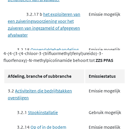
3.2.17 b
het exploiteren van
Emissie mogelijk
een zuiveringsvoorziening voor het
zuiveren van ingezameld of afgegeven
afvalwater
3.2.18
Oppervlaktebehandeling
Emissie mogelijk
4-(4-(3-(4-chloor-3-(trifluormethyl)fenyl)ureido)-3-
met oplosmiddelen IPPC
fluorfenoxy)-N-methylpicolinamide
behoort tot
ZZS PFAS
3.3
Complexe bedrijven
Emissie mogelijk
Afdeling, branche of subbranche
Emissiestatus
3.3.2
Grootschalige
Emissie mogelijk
3.2
Activiteiten die bedrijfstakken
Emissie mogelijk
Energieopwekking
overstijgen
3.3.3
Raffinaderij
Emissie mogelijk
3.2.1
Stookinstallatie
Gebruik mogelijk
Raffinaderij Proces 9
Emissie mogelijk
3.2.14
Op of in de bodem
Emissie mogelijk