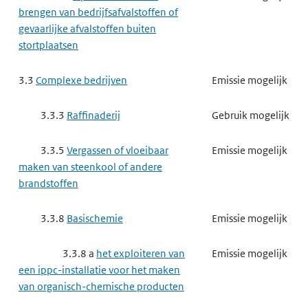
Afvalwaterbehandeling
brengen van bedrijfsafvalstoffen of
gevaarlijke afvalstoffen buiten
3.3.6
Basismetaal
Emissie mogelijk
stortplaatsen
3.3.6 b
het exploiteren van
Emissie mogelijk
3.3
Complexe bedrijven
Emissie mogelijk
een ippc-installatie voor het maken
van ijzer of staal
3.3.3
Raffinaderij
Gebruik mogelijk
3.3.6 e
het exploiteren van
Emissie mogelijk
3.3.5
Vergassen of vloeibaar
Emissie mogelijk
een ippc-installatie voor het smelten
maken van steenkool of andere
of gieten van ferrometalen
brandstoffen
3.3.6 f
het exploiteren van
Emissie mogelijk
3.3.8
Basischemie
Emissie mogelijk
een andere milieubelastende
installatie voor het smelten of gieten
3.3.8 a
het exploiteren van
Emissie mogelijk
van ferrometalen
een ippc-installatie voor het maken
van organisch-chemische producten
3.3.7
Complexe minerale
Gebruik mogelijk
industrie