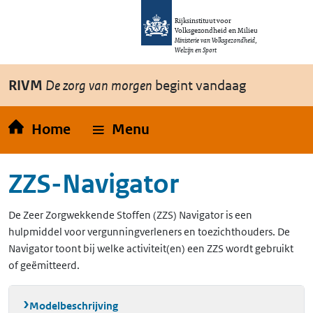
Overslaan en naar de inhoud gaan
Direct naar de hoofdnavigatie
Rijksinstituut voor
Volksgezondheid en Milieu
Ministerie van Volksgezondheid,
Welzijn en Sport
RIVM
De zorg van morgen
begint vandaag
Home
Menu
ZZS-Navigator
De Zeer Zorgwekkende Stoffen (ZZS) Navigator is een
hulpmiddel voor vergunningverleners en toezichthouders. De
Navigator toont bij welke activiteit(en) een ZZS wordt gebruikt
of geëmitteerd.
Modelbeschrijving