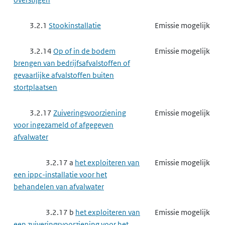
3.2.1
Stookinstallatie
Emissie mogelijk
3.2.14
Op of in de bodem
Emissie mogelijk
brengen van bedrijfsafvalstoffen of
gevaarlijke afvalstoffen buiten
stortplaatsen
3.2.17
Zuiveringsvoorziening
Emissie mogelijk
voor ingezameld of afgegeven
afvalwater
3.2.17 a
het exploiteren van
Emissie mogelijk
een ippc-installatie voor het
behandelen van afvalwater
3.2.17 b
het exploiteren van
Emissie mogelijk
een zuiveringsvoorziening voor het