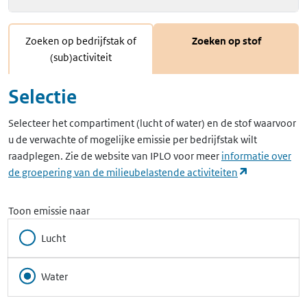
Zoeken op bedrijfstak of
Zoeken op stof
(sub)activiteit
Selectie
Selecteer het compartiment (lucht of water) en de stof waarvoor
u de verwachte of mogelijke emissie per bedrijfstak wilt
raadplegen. Zie de website van IPLO voor meer
informatie over
(opent in ee
de groepering van de milieubelastende activiteiten
Toon emissie naar
Lucht
Water