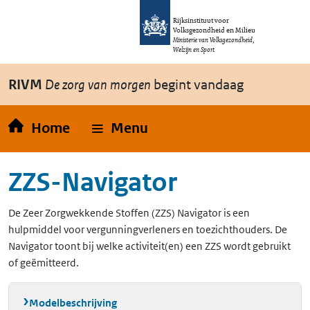
Overslaan en naar de inhoud gaan
Direct naar de hoofdnavigatie
Rijksinstituut voor
Volksgezondheid en Milieu
Ministerie van Volksgezondheid,
Welzijn en Sport
RIVM
De zorg van morgen
begint vandaag
Home
Menu
ZZS-Navigator
De Zeer Zorgwekkende Stoffen (ZZS) Navigator is een
hulpmiddel voor vergunningverleners en toezichthouders. De
Navigator toont bij welke activiteit(en) een ZZS wordt gebruikt
of geëmitteerd.
Modelbeschrijving