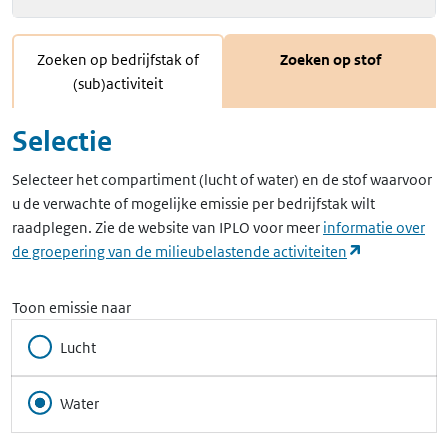
Zoeken op bedrijfstak of
Zoeken op stof
(sub)activiteit
Selectie
Selecteer het compartiment (lucht of water) en de stof waarvoor
u de verwachte of mogelijke emissie per bedrijfstak wilt
raadplegen. Zie de website van IPLO voor meer
informatie over
(opent in ee
de groepering van de milieubelastende activiteiten
Toon emissie naar
Lucht
Water