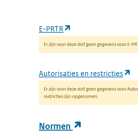
(opent in een nieuw
E-PRTR
Er zijn voor deze stof geen gegevens voor E-
(o
Autorisaties en restricties
Er zijn voor deze stof geen gegevens voor Auto
restricties zijn opgenomen.
(opent in een
Normen