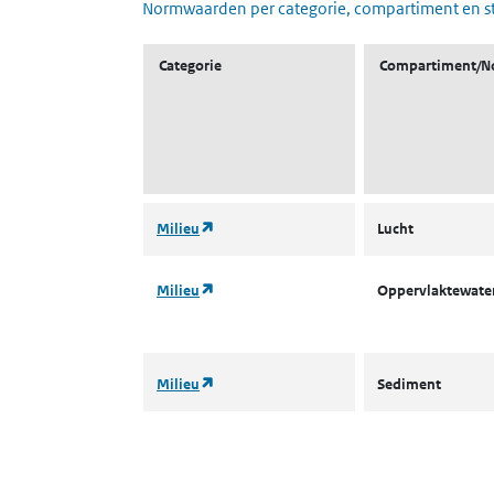
Normwaarden per categorie, compartiment en s
Categorie
Compartiment/N
(opent in een nieuw tabblad)
Milieu
Lucht
(opent in een nieuw tabblad)
Milieu
Oppervlaktewater
(opent in een nieuw tabblad)
Milieu
Sediment