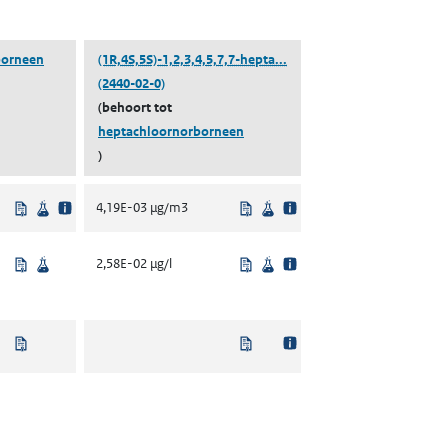
((1R,4S,5S)-1,2,3,4,5,7,7-h
borneen
(1R,4S,5S)-1,2,3,4,5,7,7-hepta...
(2440-02-0)
(behoort tot
heptachloornorborneen
)
Beleidsmatig vastgesteld
Wetenschappelijke bron
Beleidsmatig vastgesteld
Wetenschappelijke bron
4,19E-03 µg/m3
Beleidsmatig vastgesteld
Wetenschappelijke bron
Beleidsmatig vastgesteld
Wetenschappelijke bron
2,58E-02 µg/l
Niet beleidsmatig vastgesteld
Niet beleidsmatig vastgesteld