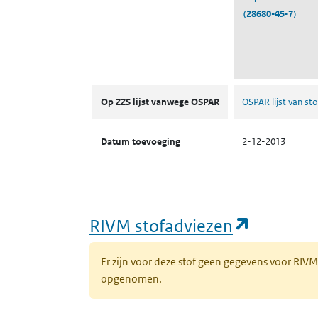
(28680-45-7)
ZZS
Op ZZS lijst vanwege OSPAR
OSPAR lijst van sto
Datum toevoeging
2-12-2013
(opent i
RIVM stofadviezen
Er zijn voor deze stof geen gegevens voor RIV
opgenomen.