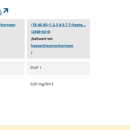
(opent in een nieuw tabblad)
s
((1R,4S,5S)-1,2,3,4,5,7,7
rborneen
(1R,4S,5S)-1,2,3,4,5,7,7-hepta...
(2440-02-0)
(behoort tot
heptachloornorborneen
)
MVP 1
0,05 mg/Nm3
nt in een nieuw tabblad)