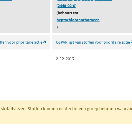
(2440-02-0)
(behoort tot
heptachloornorborneen
)
(opent in een nieuw tabblad)
ffen voor prioritaire actie
OSPAR lijst van stoffen voor prioritaire actie
2-12-2013
n een nieuw tabblad)
M stofadviezen. Stoffen kunnen echter tot een groep behoren waarvo