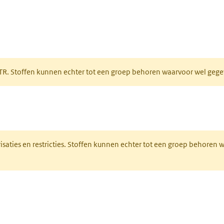
 tabblad)
PRTR. Stoffen kunnen echter tot een groep behoren waarvoor wel ge
pent in een nieuw tabblad)
risaties en restricties. Stoffen kunnen echter tot een groep behoren
 nieuw tabblad)