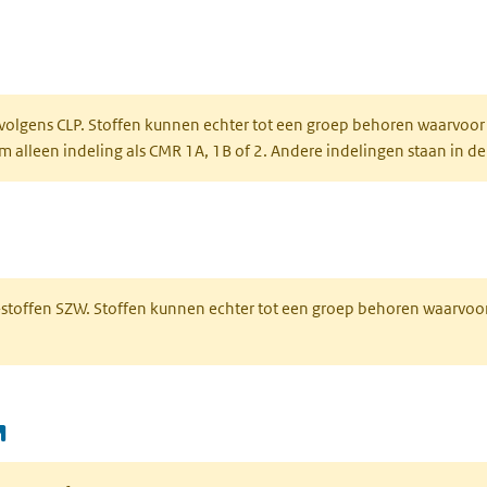
ent in een nieuw tabblad)
een nieuw tabblad)
 volgens CLP. Stoffen kunnen echter tot een groep behoren waarvoor
alleen indeling als CMR 1A, 1B of 2. Andere indelingen staan in de
 een nieuw tabblad)
R-stoffen SZW. Stoffen kunnen echter tot een groep behoren waarvoo
(opent in een nieuw tabblad)