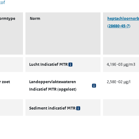
tof
ormtype
Norm
heptachloornor
(28680-45-7)
Lucht Indicatief MTR
4,19E-03 µg/m3
 zoet
Landoppervlaktewateren
2,58E-02 µg/l
Indicatief MTR (opgelost)
Sediment indicatief MTR