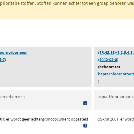
 prioritaire stoffen. Stoffen kunnen echter tot een groep behoren w
tabblad)
loornorborneen
(1R,4S,5S)-1,2,3,4,5
5-7)
(2440-02-0)
(behoort tot
heptachloornorbor
)
oornorborneen
heptachloornorborn
01: er wordt geen achtergronddocument opgesteld
OSPAR 2001: er word