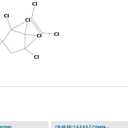
n een nieuw tabblad)
blad)
((1R,4S,5S)
orneen
(1R,4S,5S)-1,2,3,4,5,7,7-hepta...