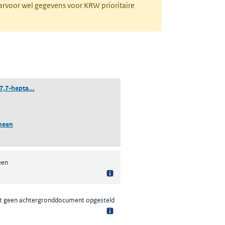
aarvoor wel gegevens voor KRW prioritaire
((1R,4S,5S)-1,2,3,4,5,7,7-heptachloorbicyclo[2.2.1]hept-2-een)
,7,7-hepta...
neen
een
t geen achtergronddocument opgesteld