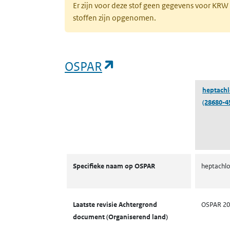
Er zijn voor deze stof geen gegevens voor KRW
stoffen zijn opgenomen.
(opent in een nieuw 
OSPAR
heptach
(28680-4
OSPAR
Specifieke naam op OSPAR
heptachl
Laatste revisie Achtergrond
OSPAR 20
document (Organiserend land)