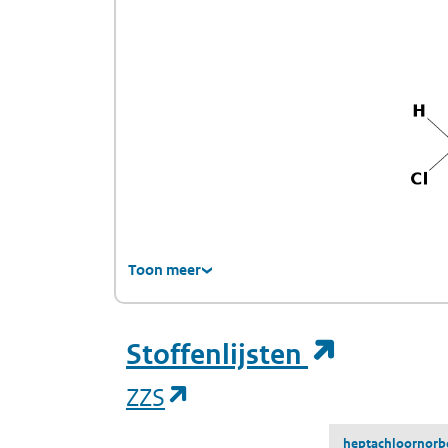
Toon meer
(opent i
Stoffenlijsten
(opent in een nieuw tab
ZZS
heptachloornorb