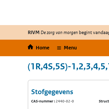
Overslaan en naar de inhoud gaan
Direct naar de hoofdnavigatie
RIVM
De zorg van morgen
begint vandaa
Home
Menu
(1R,4S,5S)-1,2,3,4,5
Stofgegevens
CAS-nummer
2440-02-0
Struc