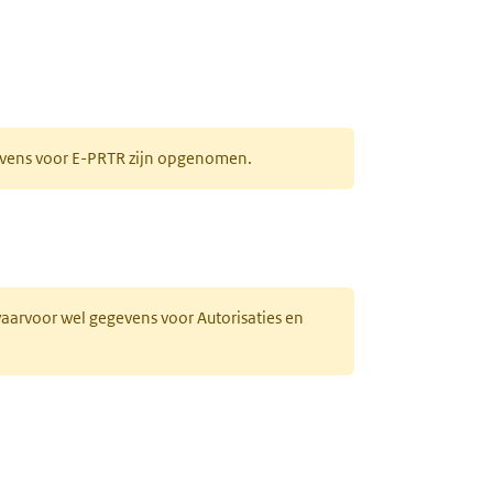
gevens voor E-PRTR zijn opgenomen.
 waarvoor wel gegevens voor Autorisaties en