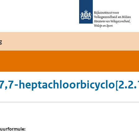
Rijksinstituut voor
Volksgezondheid en Milieu
Ministerie van Volksgezondheid,
Welzijn en Sport
g
,7,7-heptachloorbicyclo[2.2
tuurformule