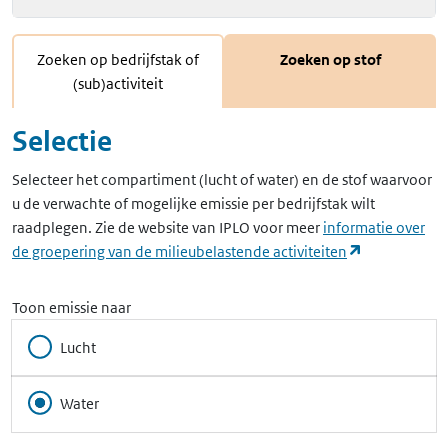
Zoeken op bedrijfstak of
Zoeken op stof
(sub)activiteit
Selectie
Selecteer het compartiment (lucht of water) en de stof waarvoor
u de verwachte of mogelijke emissie per bedrijfstak wilt
raadplegen. Zie de website van IPLO voor meer
informatie over
(opent in ee
de groepering van de milieubelastende activiteiten
Toon emissie naar
Lucht
Water