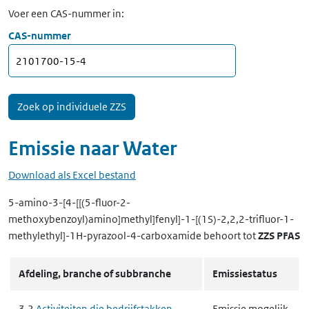
Voer een CAS-nummer in:
CAS-nummer
Emissie naar
Water
Download als Excel bestand
5-amino-3-[4-[[(5-fluor-2-
methoxybenzoyl)amino]methyl]fenyl]-1-[(1S)-2,2,2-trifluor-1-
methylethyl]-1H-pyrazool-4-carboxamide
behoort tot
ZZS PFAS
Afdeling, branche of subbranche
Emissiestatus
3.2
Activiteiten die bedrijfstakken
Emissie mogelijk