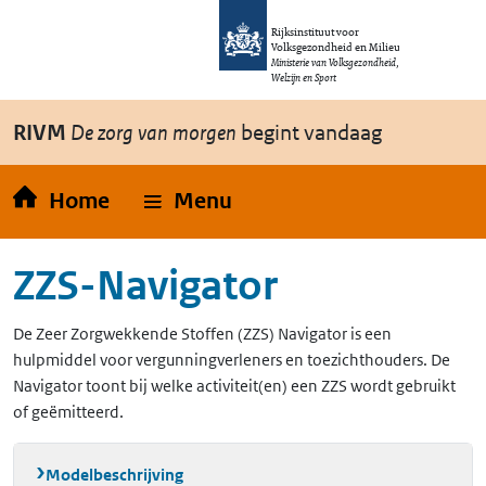
Overslaan en naar de inhoud gaan
Direct naar de hoofdnavigatie
Rijksinstituut voor
Volksgezondheid en Milieu
Ministerie van Volksgezondheid,
Welzijn en Sport
RIVM
De zorg van morgen
begint vandaag
Home
Menu
ZZS-Navigator
De Zeer Zorgwekkende Stoffen (ZZS) Navigator is een
hulpmiddel voor vergunningverleners en toezichthouders. De
Navigator toont bij welke activiteit(en) een ZZS wordt gebruikt
of geëmitteerd.
Modelbeschrijving