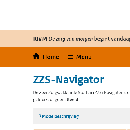
Overslaan en naar de inhoud gaan
Direct naar de hoofdnavigatie
RIVM
De zorg van morgen
begint vandaa
Home
Menu
ZZS-Navigator
De Zeer Zorgwekkende Stoffen (ZZS) Navigator is e
gebruikt of geëmitteerd.
Modelbeschrijving