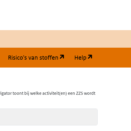
(opent in een nieuw tabb
(opent in een
Risico's van stoffen
Help
ator toont bij welke activiteit(en) een ZZS wordt