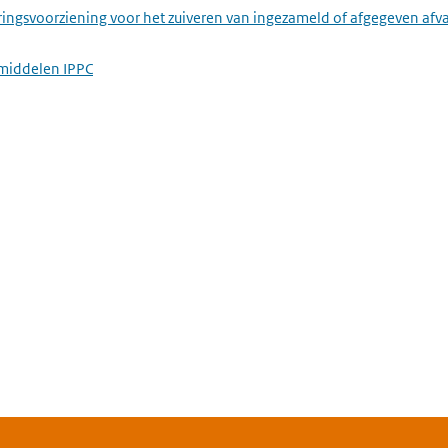
ringsvoorziening voor het zuiveren van ingezameld of afgegeven afv
middelen IPPC