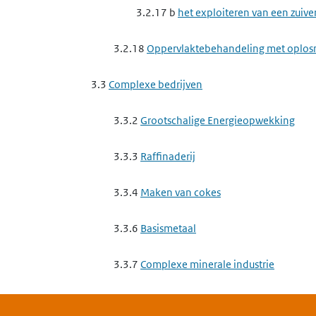
3.2.17 b
het exploiteren van een zuive
3.2.18
Oppervlaktebehandeling met oplos
3.3
Complexe bedrijven
3.3.2
Grootschalige Energieopwekking
3.3.3
Raffinaderij
3.3.4
Maken van cokes
3.3.6
Basismetaal
3.3.7
Complexe minerale industrie
3.3.8
Basischemie