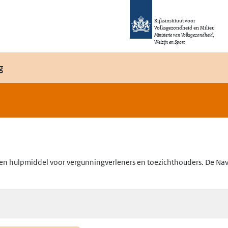
Rijksinstituut voor
Volksgezondheid en Milieu
Ministerie van Volksgezondheid,
Welzijn en Sport
g
en hulpmiddel voor vergunningverleners en toezichthouders. De Navig