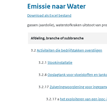
Emissie naar
Water
Download als Excel bestand
gassen (aardolie), waterstofkraken uitstoot van pr
Afdeling, branche of subbranche
3.2
Activiteiten die bedrijfstakken overstijgen
3.2.1
Stookinstallatie
3.2.8
Opslagtank voor vloeistoffen en tankc
3.2.17
Zuiveringsvoorziening voor ingezam
3.2.17 a
het exploiteren van een ippc-