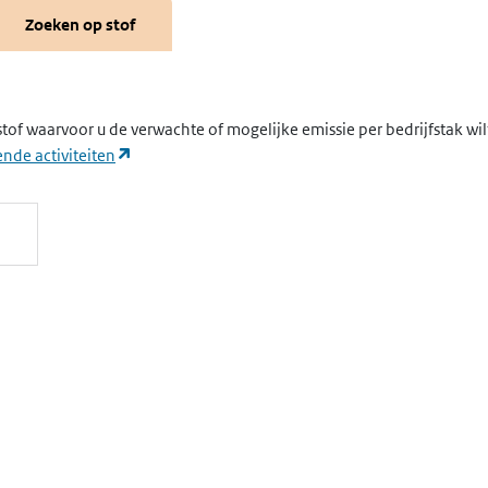
Zoeken op stof
stof waarvoor u de verwachte of mogelijke emissie per bedrijfstak wi
(opent in een nieuw tabblad)
nde activiteiten