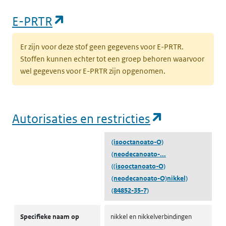
(opent in een nieuw tabblad)
E-PRTR
Er zijn voor deze stof geen gegevens voor E-PRTR.
Stoffen kunnen echter tot een groep behoren waarvoor
wel gegevens voor E-PRTR zijn opgenomen.
(opent in e
Autorisaties en restricties
(isooctanoato-O)
(neodecanoato-...
((isooctanoato-O)
(neodecanoato-O)nikkel)
(84852-35-7)
Autorisaties en restricties
Specifieke naam op
nikkel en nikkelverbindingen