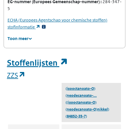
EG-nummer
(Europees Gemeenschap-nummer)
284-347-
5
ECHA
(Europees Agentschap voor chemische stoffen)
(opent in een nieuw tabblad)
stofinformatie
Toon meer
(opent in een ni
Stoffenlijsten
(opent in een nieuw tabblad)
ZZS
(isooctanoato-O)
(neodecanoato-...
((isooctanoato-O)
(neodecanoato-O)nikkel)
(84852-35-7)
ZZS