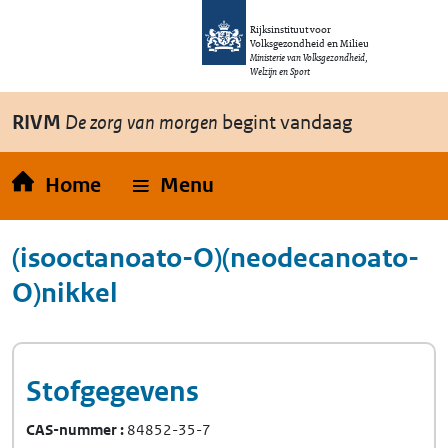
Overslaan en naar de inhoud gaan
Direct naar de hoofdnavigatie
Rijksinstituut voor
Volksgezondheid en Milieu
Ministerie van Volksgezondheid,
Welzijn en Sport
RIVM
De zorg van morgen
begint vandaag
Home
Menu
(isooctanoato-O)(neodecanoato-
O)nikkel
Stofgegevens
CAS-nummer
84852-35-7