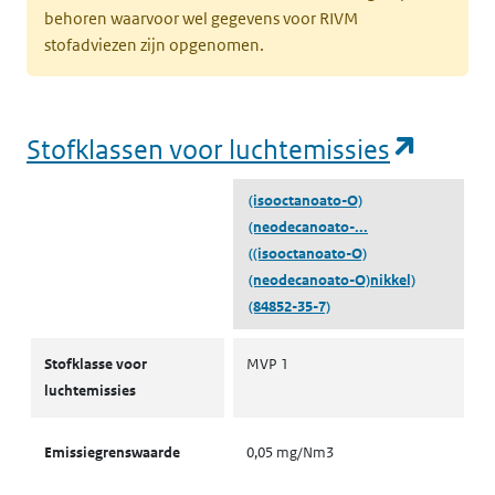
behoren waarvoor wel gegevens voor RIVM
stofadviezen zijn opgenomen.
(opent
Stofklassen voor luchtemissies
(isooctanoato-O)
(neodecanoato-...
((isooctanoato-O)
(neodecanoato-O)nikkel)
(84852-35-7)
Stofklassen voor luchtemissies
Stofklasse voor
MVP 1
luchtemissies
Emissiegrenswaarde
0,05 mg/Nm3