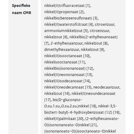
CMR volgens CLP
Specifieke
nikkel(II)trifluoracetaat [1],
nikkel(II)propionaat [2],
naam CMR
nikkelbis(benzeensulfonaat) [3],
nikkel(II)waterstofcitraat [4], citroenzuur,
ammoniumnikkelzout [5], citroenzuur,
nikkelzout [6], nikkelbis(2-ethylhexanoaat)
[7], 2-ethylhexaanzuur, nikkelzout [8],
dimethylhexaanzuur, nikkelzout [9],
nikkel(II)isooctanoaat [10],
nikkelisooctanoaat [11],
nikkelbis(isononanoaat) [12],
nikkel(II)neononanoaat [13],
nikkel(II)isodecanoaat [14],
nikkel(II)neodecanoaat [15], neodecaanzuur,
nikkelzout [16], nikkel(II)neoundecanoaat
[17], bis(D-gluconato-
O.su.1.su.,O.su.2.su.)nikkel [18], nikkel-3,5-
bis(tert-butyl)-4-hydroxybenzoaat (1:2) [19],
nikkel(II)palmitaat [20], (2-ethylhexanoato-
O)(isononanoato-O)nikkel [21],
(isononanoato-O)(isooctanoato-O)nikkel