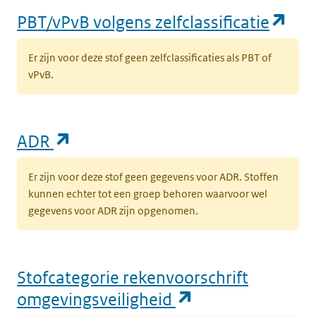
(op
PBT/vPvB volgens zelfclassificatie
Er zijn voor deze stof geen zelfclassificaties als PBT of
vPvB.
(opent in een nieuw tabblad)
ADR
Er zijn voor deze stof geen gegevens voor ADR. Stoffen
kunnen echter tot een groep behoren waarvoor wel
gegevens voor ADR zijn opgenomen.
Stofcategorie rekenvoorschrift
(opent in een n
omgevingsveiligheid