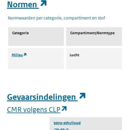
(opent in een nieuw t
Normen
Normwaarden per categorie, compartiment en stof
Categorie
Compartiment/Normtype
(opent in een nieuw tabblad)
Milieu
Lucht
L
g
(opent in e
Gevaarsindelingen
(opent in een nieuw
CMR volgens CLP
tetra-ethyllood
(78-00-2)