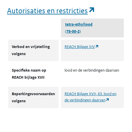
(opent in e
Autorisaties en restricties
tetra-ethyllood
(78-00-2)
Autorisaties en restricties
(opent in een nieuw
Verbod en vrijstelling
REACH Bijlage XIV
volgens
Specifieke naam op
lood en de verbindingen daarvan
REACH bijlage XVII
Beperkingsvoorwaarden
REACH Bijlage XVII, 63. lood en
(opent in een
de verbindingen daarvan
volgens