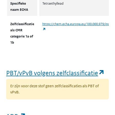
Specifieke
Tetraethyllead
naam ECHA
Zelfclassificatie
https://chem.echa.europa.eu/100.000.979/indust
(opent in een nieuw tabblad)
als CMR
categorie 1a of
1b
(op
PBT/vPvB volgens zelfclassificatie
Er zijn voor deze stof geen zelfclassificaties als PBT of
vPvB.