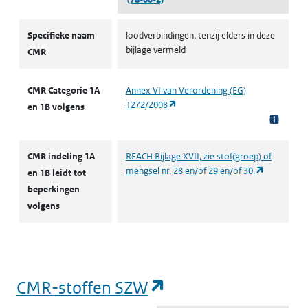
CMR volgens CLP
Specifieke naam
loodverbindingen, tenzij elders in deze
bijlage vermeld
CMR
CMR Categorie 1A
Annex VI van Verordening (EG)
(opent in een nieuw tabblad)
1272/2008
en 1B volgens
CMR indeling 1A
REACH Bijlage XVII, zie stof(groep) of
(opent in e
mengsel nr. 28 en/of 29 en/of 30.
en 1B leidt tot
beperkingen
volgens
(opent in een nieu
CMR-stoffen SZW