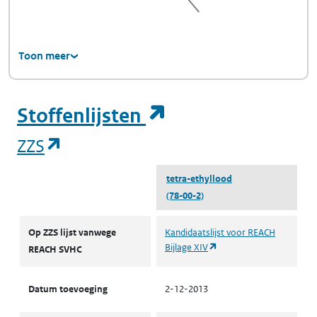
Toon meer
(opent in een ni
Stoffenlijsten
(opent in een nieuw tabblad)
ZZS
tetra-ethyllood
(78-00-2)
ZZS
Op ZZS lijst vanwege
Kandidaatslijst voor REACH
(opent in een nieuw tabb
Bijlage XIV
REACH SVHC
Datum toevoeging
2-12-2013