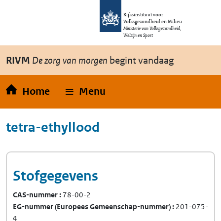
Overslaan en naar de inhoud gaan
Direct naar de hoofdnavigatie
Rijksinstituut voor
Volksgezondheid en Milieu
Ministerie van Volksgezondheid,
Welzijn en Sport
RIVM
De zorg van morgen
begint vandaag
Home
Menu
tetra-ethyllood
Stofgegevens
CAS-nummer
78-00-2
EG-nummer
(Europees Gemeenschap-nummer)
201-075-
4