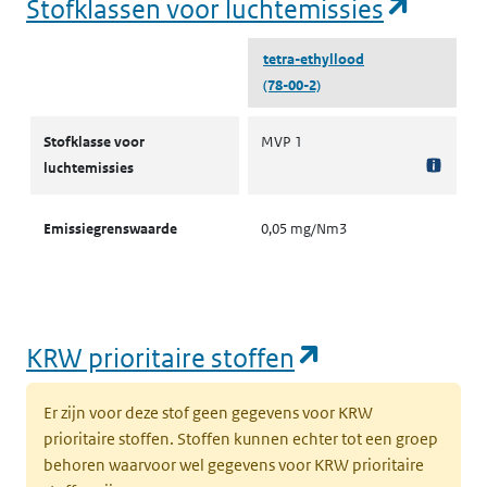
(opent
Stofklassen voor luchtemissies
tetra-ethyllood
(78-00-2)
Stofklassen voor luchtemissies
Stofklasse voor
MVP 1
luchtemissies
Emissiegrenswaarde
0,05 mg/Nm3
(opent in een
KRW prioritaire stoffen
Er zijn voor deze stof geen gegevens voor KRW
prioritaire stoffen. Stoffen kunnen echter tot een groep
behoren waarvoor wel gegevens voor KRW prioritaire