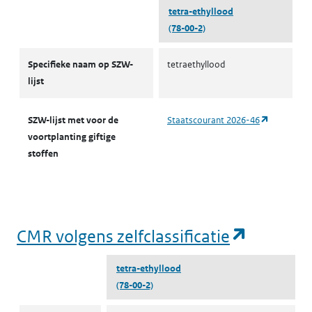
tetra-ethyllood
(78-00-2)
CMR-stoffen SZW
Specifieke naam op SZW-
tetraethyllood
lijst
(opent in 
SZW-lijst met voor de
Staatscourant 2026-46
voortplanting giftige
stoffen
(opent i
CMR volgens zelfclassificatie
tetra-ethyllood
(78-00-2)
CMR volgens zelfclassificatie