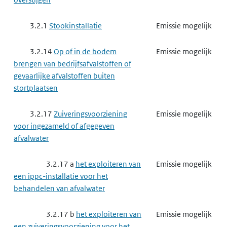
3.2.1
Stookinstallatie
Emissie mogelijk
3.2.14
Op of in de bodem
Emissie mogelijk
brengen van bedrijfsafvalstoffen of
gevaarlijke afvalstoffen buiten
stortplaatsen
3.2.17
Zuiveringsvoorziening
Emissie mogelijk
voor ingezameld of afgegeven
afvalwater
3.2.17 a
het exploiteren van
Emissie mogelijk
een ippc-installatie voor het
behandelen van afvalwater
3.2.17 b
het exploiteren van
Emissie mogelijk
een zuiveringsvoorziening voor het