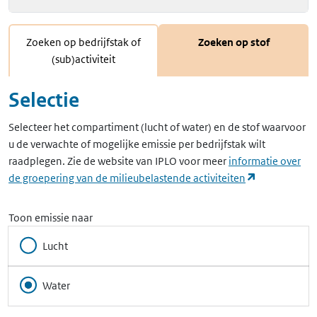
Zoeken op bedrijfstak of
Zoeken op stof
(sub)activiteit
Selectie
Selecteer het compartiment (lucht of water) en de stof waarvoor
u de verwachte of mogelijke emissie per bedrijfstak wilt
raadplegen. Zie de website van IPLO voor meer
informatie over
(opent in ee
de groepering van de milieubelastende activiteiten
Toon emissie naar
Lucht
Water