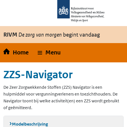
Overslaan en naar de inhoud gaan
Direct naar de hoofdnavigatie
Rijksinstituut voor
Volksgezondheid en Milieu
Ministerie van Volksgezondheid,
Welzijn en Sport
RIVM
De zorg van morgen
begint vandaag
Home
Menu
ZZS-Navigator
De Zeer Zorgwekkende Stoffen (ZZS) Navigator is een
hulpmiddel voor vergunningverleners en toezichthouders. De
Navigator toont bij welke activiteit(en) een ZZS wordt gebruikt
of geëmitteerd.
Modelbeschrijving