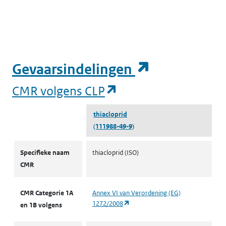
M
(opent in e
Gevaarsindelingen
(opent in een nieuw
CMR volgens CLP
thiacloprid
(111988-49-9)
CMR volgens CLP
Specifieke naam
thiacloprid (ISO)
CMR
CMR Categorie 1A
Annex VI van Verordening (EG)
(opent in een nieuw tabblad)
1272/2008
en 1B volgens