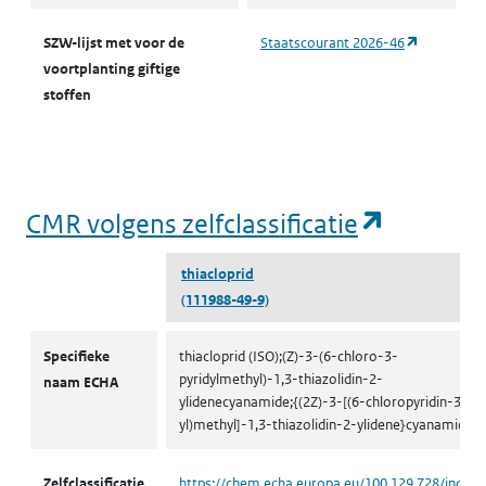
(opent in 
SZW-lijst met voor de
Staatscourant 2026-46
voortplanting giftige
stoffen
(opent i
CMR volgens zelfclassificatie
thiacloprid
(111988-49-9)
CMR volgens zelfclassificatie
Specifieke
thiacloprid (ISO);(Z)-3-(6-chloro-3-
pyridylmethyl)-1,3-thiazolidin-2-
naam ECHA
ylidenecyanamide;{(2Z)-3-[(6-chloropyridin-3-
yl)methyl]-1,3-thiazolidin-2-ylidene}cyanamide
Zelfclassificatie
https://chem.echa.europa.eu/100.129.728/indust