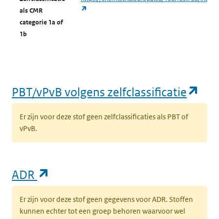
(opent in een nieuw tabblad)
als CMR
categorie 1a of
1b
(op
PBT/vPvB volgens zelfclassificatie
Er zijn voor deze stof geen zelfclassificaties als PBT of
vPvB.
(opent in een nieuw tabblad)
ADR
Er zijn voor deze stof geen gegevens voor ADR. Stoffen
kunnen echter tot een groep behoren waarvoor wel