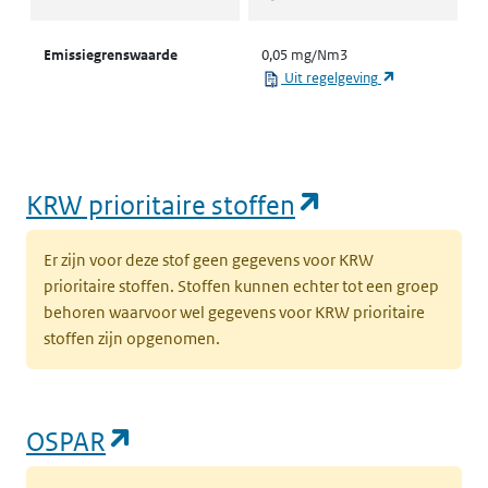
Emissiegrenswaarde
0,05 mg/Nm3
(opent in een 
Uit regelgeving
(opent in een
KRW prioritaire stoffen
Er zijn voor deze stof geen gegevens voor KRW
prioritaire stoffen. Stoffen kunnen echter tot een groep
behoren waarvoor wel gegevens voor KRW prioritaire
stoffen zijn opgenomen.
(opent in een nieuw tabblad)
OSPAR