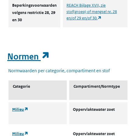
Autorisaties en restricties
Beperkingsvoorwaarden
REACH Bijlage XVII, zie
stof(groep) of mengsel nr. 28
volgens restrictie 28, 29
(opent in een nieuw
en/of 29 en/of 30.
en 30
(opent in een nieuw t
Normen
Normwaarden per categorie, compartiment en stof
Categorie
Compartiment/Normtype
(opent in een nieuw tabblad)
Milieu
Oppervlaktewater zoet
L
J
(opent in een nieuw tabblad)
Milieu
Oppervlaktewater zoet
L