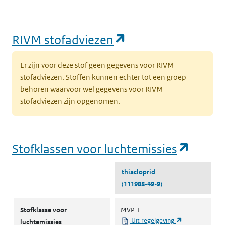
(opent in een nie
RIVM stofadviezen
Er zijn voor deze stof geen gegevens voor RIVM
stofadviezen. Stoffen kunnen echter tot een groep
behoren waarvoor wel gegevens voor RIVM
stofadviezen zijn opgenomen.
(opent
Stofklassen voor luchtemissies
thiacloprid
(111988-49-9)
Stofklassen voor luchtemissies
Stofklasse voor
MVP 1
(opent in een 
Uit regelgeving
luchtemissies