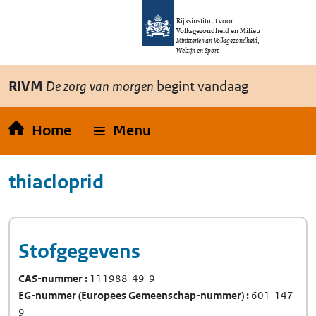
Overslaan en naar de inhoud gaan
Direct naar de hoofdnavigatie
Rijksinstituut voor
Volksgezondheid en Milieu
Ministerie van Volksgezondheid,
Welzijn en Sport
RIVM
De zorg van morgen
begint vandaag
Home
Menu
thiacloprid
Stofgegevens
CAS-nummer
111988-49-9
EG-nummer
(Europees Gemeenschap-nummer)
601-147-
9