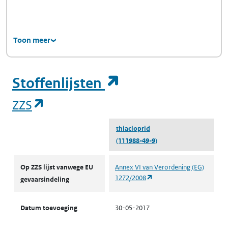
Toon meer
(opent in een ni
Stoffenlijsten
(opent in een nieuw tabblad)
ZZS
thiacloprid
(111988-49-9)
ZZS
Op ZZS lijst vanwege EU
Annex VI van Verordening (EG)
(opent in een nieuw tabbl
1272/2008
gevaarsindeling
Datum toevoeging
30-05-2017