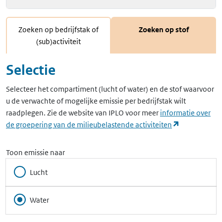
Zoeken op bedrijfstak of
Zoeken op stof
(sub)activiteit
Selectie
Selecteer het compartiment (lucht of water) en de stof waarvoor
u de verwachte of mogelijke emissie per bedrijfstak wilt
raadplegen. Zie de website van IPLO voor meer
informatie over
(opent in ee
de groepering van de milieubelastende activiteiten
Toon emissie naar
Lucht
Water