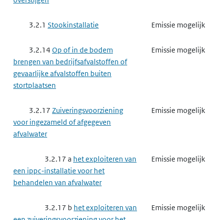
3.2.1
Stookinstallatie
Emissie mogelijk
3.2.14
Op of in de bodem
Emissie mogelijk
brengen van bedrijfsafvalstoffen of
gevaarlijke afvalstoffen buiten
stortplaatsen
3.2.17
Zuiveringsvoorziening
Emissie mogelijk
voor ingezameld of afgegeven
afvalwater
3.2.17 a
het exploiteren van
Emissie mogelijk
een ippc-installatie voor het
behandelen van afvalwater
3.2.17 b
het exploiteren van
Emissie mogelijk
een zuiveringsvoorziening voor het