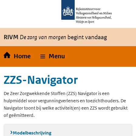
Overslaan en naar de inhoud gaan
Direct naar de hoofdnavigatie
Rijksinstituut voor
Volksgezondheid en Milieu
Ministerie van Volksgezondheid,
Welzijn en Sport
RIVM
De zorg van morgen
begint vandaag
Home
Menu
ZZS-Navigator
De Zeer Zorgwekkende Stoffen (ZZS) Navigator is een
hulpmiddel voor vergunningverleners en toezichthouders. De
Navigator toont bij welke activiteit(en) een ZZS wordt gebruikt
of geëmitteerd.
Modelbeschrijving