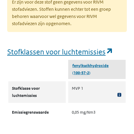
Er zijn voor deze stof geen gegevens voor RIVM
stofadviezen. Stoffen kunnen echter tot een groep
behoren waarvoor wel gegevens voor RIVM
stofadviezen zijn opgenomen.
(opent
Stofklassen voor luchtemissies
fenylkwikhydroxide
(100-57-2)
Stofklassen voor luchtemissies
Stofklasse voor
MVP 1
luchtemissies
Emissiegrenswaarde
0,05 mg/Nm3