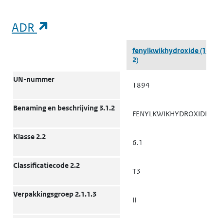
(opent in een nieuw tabblad)
ADR
ADR
fenylkwikhydroxide
(100-
2)
UN-nummer
1894
Benaming en beschrijving 3.1.2
FENYLKWIKHYDROXIDE
Klasse 2.2
6.1
Classificatiecode 2.2
T3
Verpakkingsgroep 2.1.1.3
II