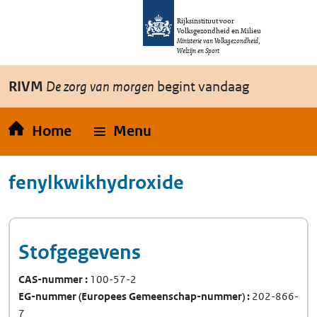
Overslaan en naar de inhoud gaan
Direct naar de hoofdnavigatie
Rijksinstituut voor
Volksgezondheid en Milieu
Ministerie van Volksgezondheid,
Welzijn en Sport
RIVM
De zorg van morgen
begint vandaag
Home
Menu
fenylkwikhydroxide
Stofgegevens
CAS-nummer
100-57-2
EG-nummer
(Europees Gemeenschap-nummer)
202-866-
7