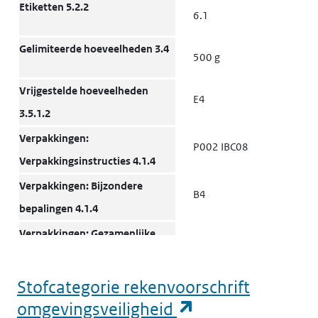
Etiketten 5.2.2
6.1
Gelimiteerde hoeveelheden 3.4
500 g
Vrijgestelde hoeveelheden
E4
3.5.1.2
Verpakkingen:
P002 IBC08
Verpakkingsinstructies 4.1.4
Verpakkingen: Bijzondere
B4
bepalingen 4.1.4
Verpakkingen: Gezamenlijke
MP10
verpakking 4.1.10
Transporttanks en
Stofcategorie rekenvoorschrift
T3
bulkcontainers: Instructies
(opent in een n
omgevingsveiligheid