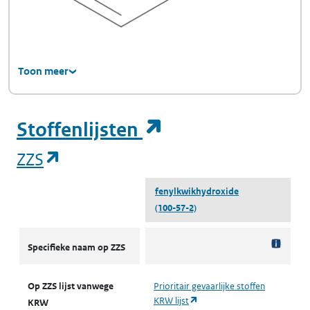
Toon meer
(opent in een ni
Stoffenlijsten
(opent in een nieuw tabblad)
ZZS
fenylkwikhydroxide
(100-57-2)
ZZS
Specifieke naam op ZZS
Op ZZS lijst vanwege
Prioritair gevaarlijke stoffen
(opent in een nieuw tabblad)
KRW lijst
KRW