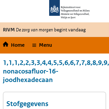
Overslaan en naar de inhoud gaan
Direct naar de hoofdnavigatie
Rijksinstituut voor
Volksgezondheid en Milieu
Ministerie van Volksgezondheid,
Welzijn en Sport
RIVM
De zorg van morgen
begint vandaag
Home
Menu
1,1,1,2,2,3,3,4,4,5,5,6,6,7,7,8,8,9,
nonacosafluor-16-
joodhexadecaan
Stofgegevens