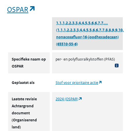
(opent in een nieuw tabblad)
OSPAR
1,1,1,2,2,3,3,4,4,5,5,6,6,7,7,...
(1,1,1,2,2,3,3,4,4,5,5,6,6,7,7,8,8,9,9,10,10
nonacosafluor-16-joodhexadecaan)
(65510-55-6)
OSPAR
Specifieke naam op
per- en polyfluoralkylstoffen (PFAS)
OSPAR
(opent in een nie
Geplaatst als
Stof voor prioritaire actie
(opent in een nieuw tabblad)
Laatste revisie
2024 (OSPAR)
Achtergrond
document
(Organiserend
land)