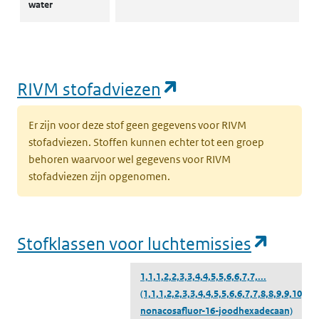
water
(opent in een nie
RIVM stofadviezen
Er zijn voor deze stof geen gegevens voor RIVM
stofadviezen. Stoffen kunnen echter tot een groep
behoren waarvoor wel gegevens voor RIVM
stofadviezen zijn opgenomen.
(opent
Stofklassen voor luchtemissies
1,1,1,2,2,3,3,4,4,5,5,6,6,7,7,...
(1,1,1,2,2,3,3,4,4,5,5,6,6,7,7,8,8,9,9,10,1
nonacosafluor-16-joodhexadecaan)