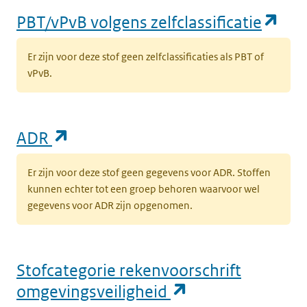
(op
PBT/vPvB volgens zelfclassificatie
Er zijn voor deze stof geen zelfclassificaties als PBT of
vPvB.
(opent in een nieuw tabblad)
ADR
Er zijn voor deze stof geen gegevens voor ADR. Stoffen
kunnen echter tot een groep behoren waarvoor wel
gegevens voor ADR zijn opgenomen.
Stofcategorie rekenvoorschrift
(opent in een n
omgevingsveiligheid