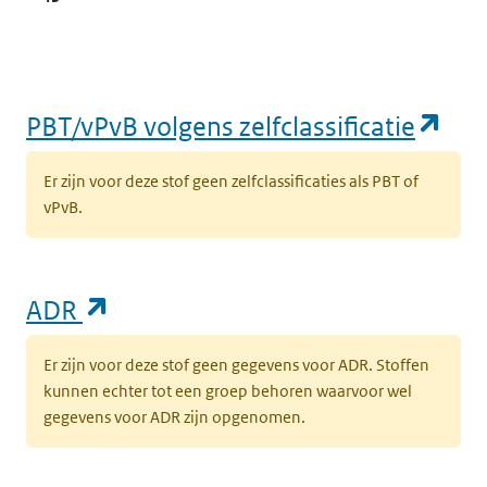
(op
PBT/vPvB volgens zelfclassificatie
Er zijn voor deze stof geen zelfclassificaties als PBT of
vPvB.
(opent in een nieuw tabblad)
ADR
Er zijn voor deze stof geen gegevens voor ADR. Stoffen
kunnen echter tot een groep behoren waarvoor wel
gegevens voor ADR zijn opgenomen.