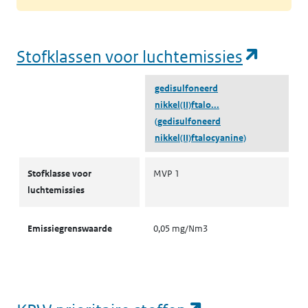
(opent
Stofklassen voor luchtemissies
gedisulfoneerd
nikkel(II)ftalo...
(gedisulfoneerd
nikkel(II)ftalocyanine)
Stofklassen voor luchtemissies
Stofklasse voor
MVP 1
luchtemissies
Emissiegrenswaarde
0,05 mg/Nm3