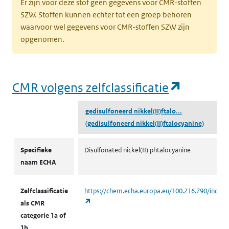
Er zijn voor deze stof geen gegevens voor CMR-stoffen
SZW. Stoffen kunnen echter tot een groep behoren
waarvoor wel gegevens voor CMR-stoffen SZW zijn
opgenomen.
(opent i
CMR volgens zelfclassificatie
gedisulfoneerd nikkel(II)ftalo...
(gedisulfoneerd nikkel(II)ftalocyanine)
CMR volgens zelfclassificatie
Specifieke
Disulfonated nickel(II) phtalocyanine
naam ECHA
Zelfclassificatie
https://chem.echa.europa.eu/100.216.790/indust
(opent in een nieuw tabblad)
als CMR
categorie 1a of
1b