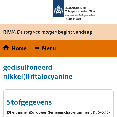
Overslaan en naar de inhoud gaan
Direct naar de hoofdnavigatie
Rijksinstituut voor
Volksgezondheid en Milieu
Ministerie van Volksgezondheid,
Welzijn en Sport
RIVM
De zorg van morgen
begint vandaag
Home
Menu
gedisulfoneerd
nikkel(II)ftalocyanine
Stofgegevens
EG-nummer
(Europees Gemeenschap-nummer)
936-076-