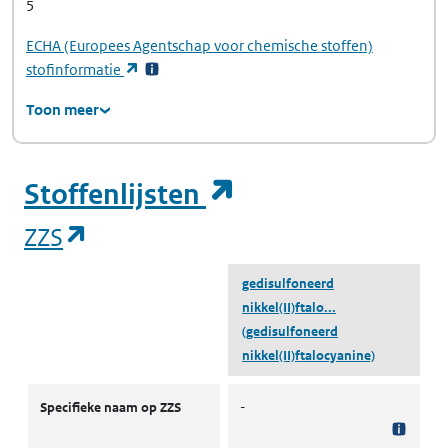
5
ECHA
(Europees Agentschap voor chemische stoffen)
(opent in een nieuw tabblad)
stofinformatie
Toon meer
(opent in een ni
Stoffenlijsten
(opent in een nieuw tabblad)
ZZS
gedisulfoneerd
nikkel(II)ftalo...
(gedisulfoneerd
nikkel(II)ftalocyanine)
ZZS
Specifieke naam op ZZS
-