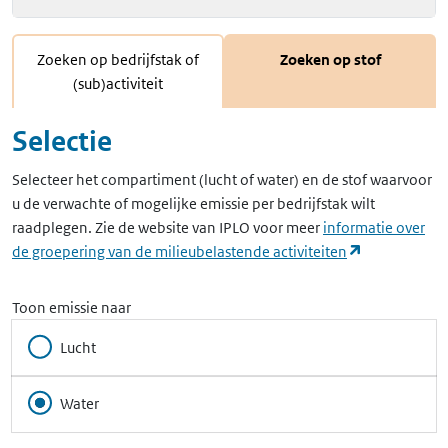
Zoeken op bedrijfstak of
Zoeken op stof
(sub)activiteit
Selectie
Selecteer het compartiment (lucht of water) en de stof waarvoor
u de verwachte of mogelijke emissie per bedrijfstak wilt
raadplegen. Zie de website van IPLO voor meer
informatie over
(opent in ee
de groepering van de milieubelastende activiteiten
Toon emissie naar
Lucht
Water