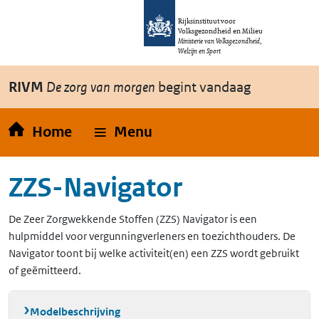
Overslaan en naar de inhoud gaan
Direct naar de hoofdnavigatie
Rijksinstituut voor
Volksgezondheid en Milieu
Ministerie van Volksgezondheid,
Welzijn en Sport
RIVM
De zorg van morgen
begint vandaag
Home
Menu
ZZS-Navigator
De Zeer Zorgwekkende Stoffen (ZZS) Navigator is een
hulpmiddel voor vergunningverleners en toezichthouders. De
Navigator toont bij welke activiteit(en) een ZZS wordt gebruikt
of geëmitteerd.
Modelbeschrijving