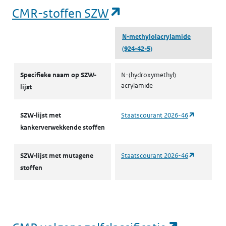
(opent in een nieu
CMR-stoffen SZW
N-methylol­acrylamide
(924-42-5)
CMR-stoffen SZW
Specifieke naam op SZW-
N-(hydroxymethyl)
acrylamide
lijst
(opent in 
SZW-lijst met
Staatscourant 2026-46
kankerverwekkende stoffen
(opent in 
SZW-lijst met mutagene
Staatscourant 2026-46
stoffen