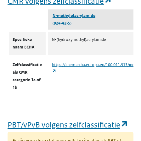
(opent i
CMR volgens zelfclassificatie
N-methylol­acrylamide
(924-42-5)
CMR volgens zelfclassificatie
Specifieke
N-(hydroxymethyl)acrylamide
naam ECHA
Zelfclassificatie
https://chem.echa.europa.eu/100.011.913/indust
(opent in een nieuw tabblad)
als CMR
categorie 1a of
1b
(op
PBT/vPvB volgens zelfclassificatie
Er zijn voor deze stof geen zelfclassificaties als PBT of