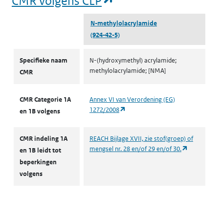
CMR volgens CLP
N-methylol­acrylamide
(924-42-5)
CMR volgens CLP
Specifieke naam
N-(hydroxymethyl) acrylamide;
methylolacrylamide; [NMA]
CMR
CMR Categorie 1A
Annex VI van Verordening (EG)
(opent in een nieuw tabblad)
1272/2008
en 1B volgens
CMR indeling 1A
REACH Bijlage XVII, zie stof(groep) of
(opent in e
mengsel nr. 28 en/of 29 en/of 30.
en 1B leidt tot
beperkingen
volgens