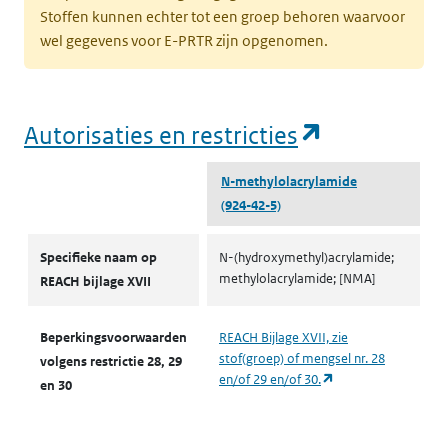
Stoffen kunnen echter tot een groep behoren waarvoor
wel gegevens voor E-PRTR zijn opgenomen.
(opent in e
Autorisaties en restricties
N-methylol­acrylamide
(924-42-5)
Autorisaties en restricties
Specifieke naam op
N-(hydroxymethyl)acrylamide;
methylolacrylamide; [NMA]
REACH bijlage XVII
Beperkingsvoorwaarden
REACH Bijlage XVII, zie
stof(groep) of mengsel nr. 28
volgens restrictie 28, 29
(opent in een nieuw
en/of 29 en/of 30.
en 30