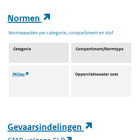
(opent in een nieuw t
Normen
Normwaarden per categorie, compartiment en stof
Categorie
Compartiment/Normtype
(opent in een nieuw tabblad)
Milieu
Oppervlaktewater zoet
L
I
(
(opent in e
Gevaarsindelingen
(opent in een nieuw