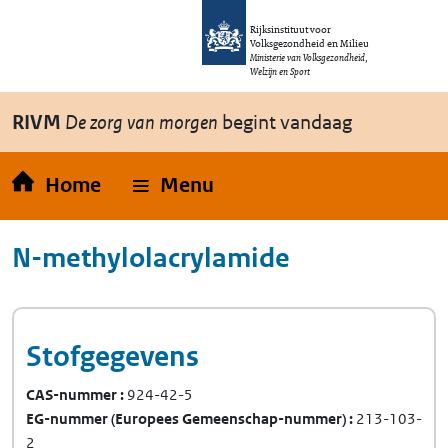
Overslaan en naar de inhoud gaan
Direct naar de hoofdnavigatie
Rijksinstituut voor
Volksgezondheid en Milieu
Ministerie van Volksgezondheid,
Welzijn en Sport
RIVM
De zorg van morgen
begint vandaag
Home
Menu
N-methylol­acrylamide
Stofgegevens
CAS-nummer
924-42-5
EG-nummer
(Europees Gemeenschap-nummer)
213-103-
2