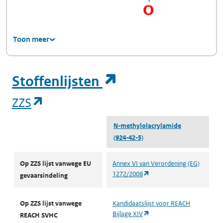
Toon meer
(opent in een ni
Stoffenlijsten
(opent in een nieuw tabblad)
ZZS
N-methylol­acrylamide
(924-42-5)
ZZS
Op ZZS lijst vanwege EU
Annex VI van Verordening (EG)
(opent in een nieuw tabbl
1272/2008
gevaarsindeling
Op ZZS lijst vanwege
Kandidaatslijst voor REACH
(opent in een nieuw tabbl
Bijlage XIV
REACH SVHC