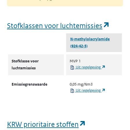
(opent
Stofklassen voor luchtemissies
N-methylol­acrylamide
(924-42-5)
Stofklassen voor luchtemissies
Stofklasse voor
MVP 1
(opent in een 
Uit regelgeving
luchtemissies
Emissiegrenswaarde
0,05 mg/Nm3
(opent in een 
Uit regelgeving
(opent in een
KRW prioritaire stoffen