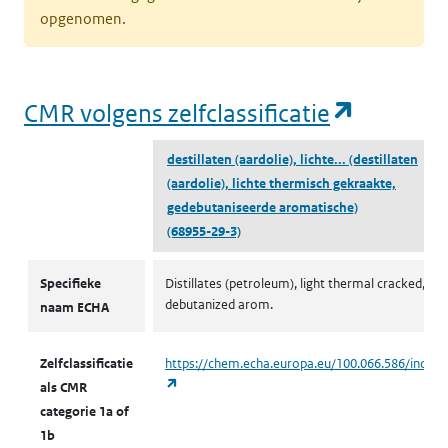
opgenomen.
(opent i
CMR volgens zelfclassificatie
destillaten (aardolie), lichte...
(destillaten
(aardolie), lichte thermisch gekraakte,
gedebutaniseerde aromatische)
(68955-29-3)
CMR volgens zelfclassificatie
Specifieke
Distillates (petroleum), light thermal cracked,
debutanized arom.
naam ECHA
Zelfclassificatie
https://chem.echa.europa.eu/100.066.586/indust
(opent in een nieuw tabblad)
als CMR
categorie 1a of
1b