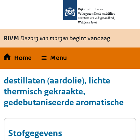
Overslaan en naar de inhoud gaan
Direct naar de hoofdnavigatie
Rijksinstituut voor
Volksgezondheid en Milieu
Ministerie van Volksgezondheid,
Welzijn en Sport
RIVM
De zorg van morgen
begint vandaag
Home
Menu
destillaten (aardolie), lichte
thermisch gekraakte,
gedebutaniseerde aromatische
Stofgegevens