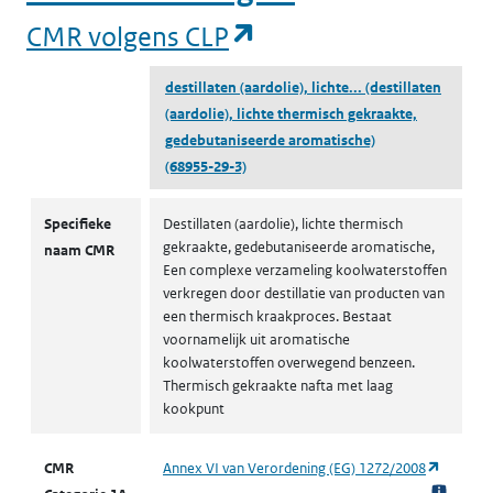
(opent in een nieuw
CMR volgens CLP
destillaten (aardolie), lichte...
(destillaten
(aardolie), lichte thermisch gekraakte,
gedebutaniseerde aromatische)
(68955-29-3)
CMR volgens CLP
Specifieke
Destillaten (aardolie), lichte thermisch
gekraakte, gedebutaniseerde aromatische,
naam CMR
Een complexe verzameling koolwaterstoffen
verkregen door destillatie van producten van
een thermisch kraakproces. Bestaat
voornamelijk uit aromatische
koolwaterstoffen overwegend benzeen.
Thermisch gekraakte nafta met laag
kookpunt
(opent i
CMR
Annex VI van Verordening (EG) 1272/2008