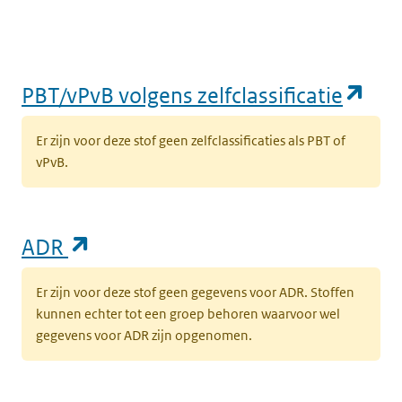
(op
PBT/vPvB volgens zelfclassificatie
Er zijn voor deze stof geen zelfclassificaties als PBT of
vPvB.
(opent in een nieuw tabblad)
ADR
Er zijn voor deze stof geen gegevens voor ADR. Stoffen
kunnen echter tot een groep behoren waarvoor wel
gegevens voor ADR zijn opgenomen.