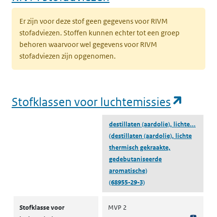
Er zijn voor deze stof geen gegevens voor RIVM
stofadviezen. Stoffen kunnen echter tot een groep
behoren waarvoor wel gegevens voor RIVM
stofadviezen zijn opgenomen.
(opent
Stofklassen voor luchtemissies
destillaten (aardolie), lichte...
(destillaten (aardolie), lichte
thermisch gekraakte,
gedebutaniseerde
aromatische)
(68955-29-3)
Stofklassen voor luchtemissies
Stofklasse voor
MVP 2