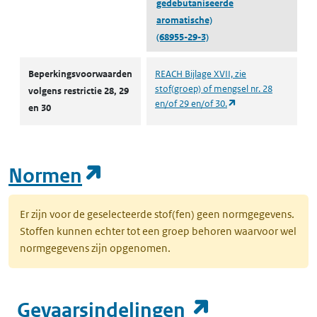
gedebutaniseerde
aromatische)
(68955-29-3)
Autorisaties en restricties
Beperkingsvoorwaarden
REACH Bijlage XVII, zie
stof(groep) of mengsel nr. 28
volgens restrictie 28, 29
(opent in een nieuw
en/of 29 en/of 30.
en 30
(opent in een nieuw tab
Normen
Er zijn voor de geselecteerde stof(fen) geen normgegevens.
Stoffen kunnen echter tot een groep behoren waarvoor wel
normgegevens zijn opgenomen.
(opent in e
Gevaarsindelingen