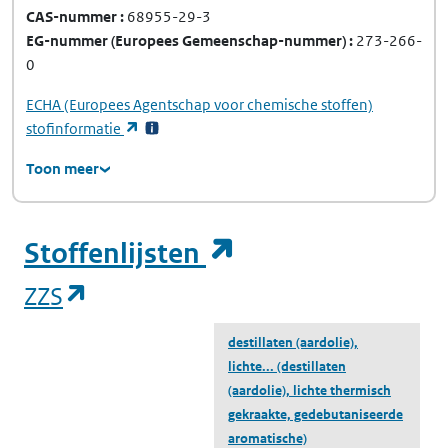
CAS-nummer
68955-29-3
EG-nummer
(Europees Gemeenschap-nummer)
273-266-
0
ECHA
(Europees Agentschap voor chemische stoffen)
(opent in een nieuw tabblad)
stofinformatie
Toon meer
(opent in een ni
Stoffenlijsten
(opent in een nieuw tabblad)
ZZS
destillaten (aardolie),
lichte...
(destillaten
(aardolie), lichte thermisch
gekraakte, gedebutaniseerde
aromatische)