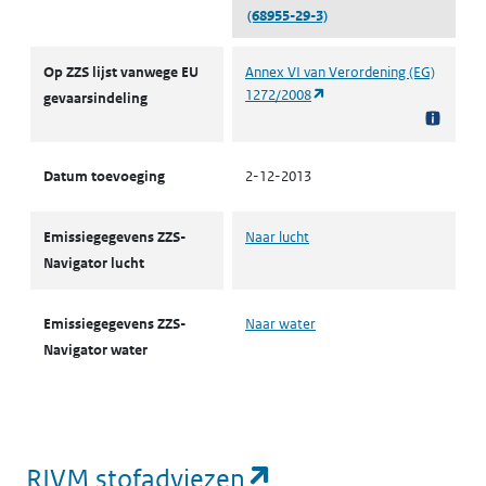
(68955-29-3)
ZZS
Op ZZS lijst vanwege EU
Annex VI van Verordening (EG)
(opent in een nieuw tabbl
1272/2008
gevaarsindeling
Datum toevoeging
2-12-2013
Emissiegegevens ZZS-
Naar lucht
Navigator lucht
Emissiegegevens ZZS-
Naar water
Navigator water
(opent in een nie
RIVM stofadviezen