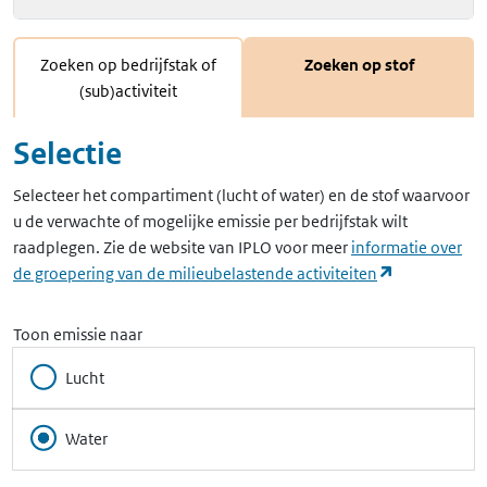
Zoeken op bedrijfstak of
Zoeken op stof
(sub)activiteit
Selectie
Selecteer het compartiment (lucht of water) en de stof waarvoor
u de verwachte of mogelijke emissie per bedrijfstak wilt
raadplegen. Zie de website van IPLO voor meer
informatie over
(opent in ee
de groepering van de milieubelastende activiteiten
Toon emissie naar
Lucht
Water