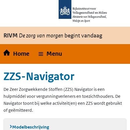
Overslaan en naar de inhoud gaan
Direct naar de hoofdnavigatie
Rijksinstituut voor
Volksgezondheid en Milieu
Ministerie van Volksgezondheid,
Welzijn en Sport
RIVM
De zorg van morgen
begint vandaag
Home
Menu
ZZS-Navigator
De Zeer Zorgwekkende Stoffen (ZZS) Navigator is een
hulpmiddel voor vergunningverleners en toezichthouders. De
Navigator toont bij welke activiteit(en) een ZZS wordt gebruikt
of geëmitteerd.
Modelbeschrijving