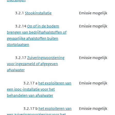
3.2.1
Stookinstallatie
Emissie mogelijk
3.2.14
Op of in de bodem
Emissie mogelijk
brengen van bedrijfsafvalstoffen of
gevaarlijke afvalstoffen buiten
stortplaatsen
3.2.17
Zuiveringsvoorziening
Emissie mogelijk
voor ingezameld of afgegeven
afvalwater
3.2.17 a
het exploiteren van
Emissie mogelijk
een ippc-installatie voor het
behandelen van afvalwater
3.2.17 b
het exploiteren van
Emissie mogelijk
een zuiveringsvoorziening voor het