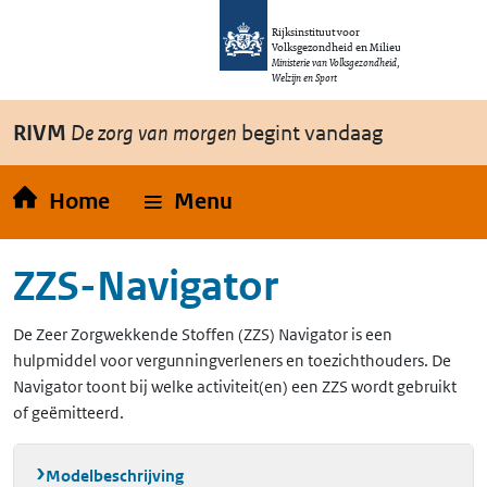
Overslaan en naar de inhoud gaan
Direct naar de hoofdnavigatie
Rijksinstituut voor
Volksgezondheid en Milieu
Ministerie van Volksgezondheid,
Welzijn en Sport
RIVM
De zorg van morgen
begint vandaag
Home
Menu
ZZS-Navigator
De Zeer Zorgwekkende Stoffen (ZZS) Navigator is een
hulpmiddel voor vergunningverleners en toezichthouders. De
Navigator toont bij welke activiteit(en) een ZZS wordt gebruikt
of geëmitteerd.
Modelbeschrijving