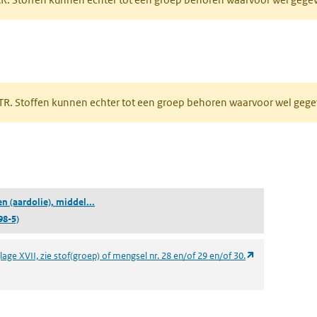
 tabblad)
PRTR. Stoffen kunnen echter tot een groep behoren waarvoor wel ge
pent in een nieuw tabblad)
(destillaten (aardolie), middelste paraffine-houden
en (aardolie), middel...
98-5)
(opent in een n
age XVII, zie stof(groep) of mengsel nr. 28 en/of 29 en/of 30.