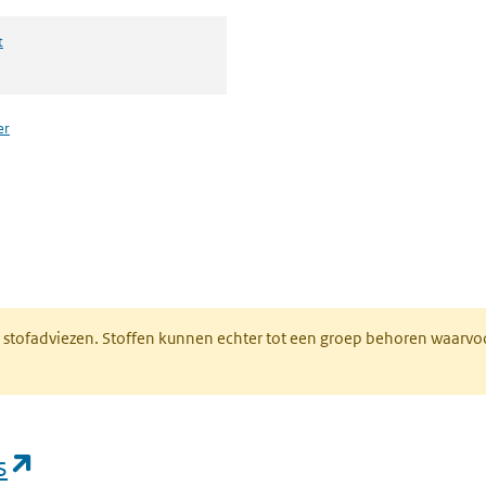
t
er
n een nieuw tabblad)
M stofadviezen. Stoffen kunnen echter tot een groep behoren waarvo
(opent in een nieuw tabblad)
s