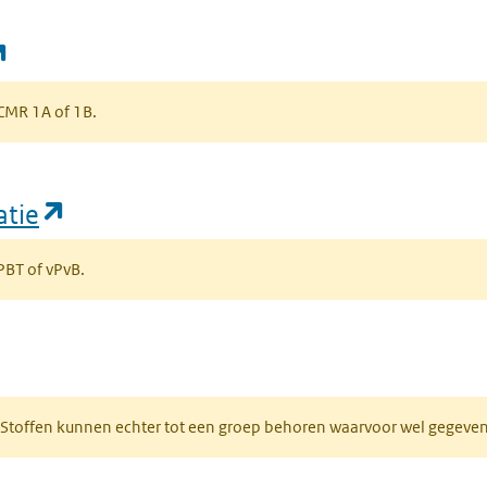
(opent in een nieuw tabblad)
s CMR 1A of 1B.
(opent in een nieuw tabblad)
atie
 PBT of vPvB.
bblad)
R. Stoffen kunnen echter tot een groep behoren waarvoor wel gegev