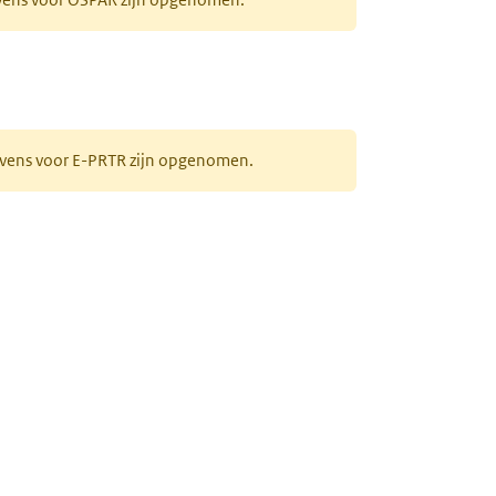
gevens voor E-PRTR zijn opgenomen.
de, behandeld met koolstof)
ieuw tabblad)