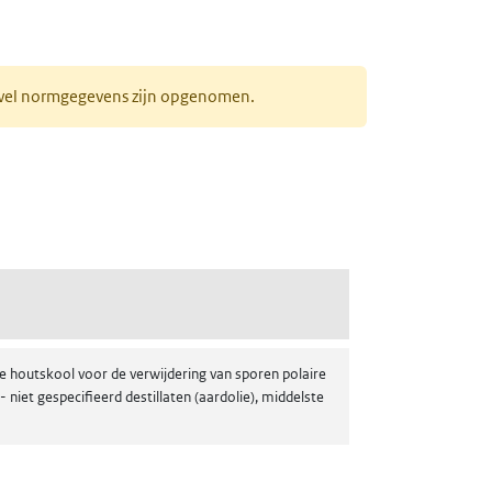
r wel normgegevens zijn opgenomen.
stof)
 houtskool voor de verwijdering van sporen polaire
iet gespecifieerd destillaten (aardolie), middelste