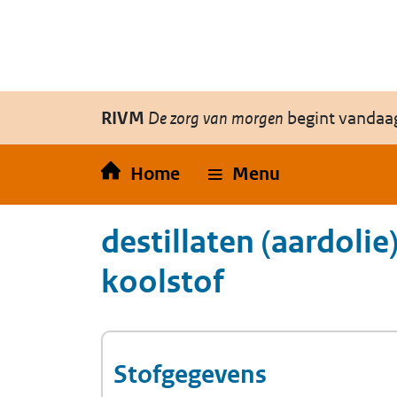
Overslaan en naar de inhoud gaan
Direct naar de hoofdnavigatie
RIVM
De zorg van morgen
begint vandaa
Home
Menu
destillaten (aardoli
koolstof
Stofgegevens