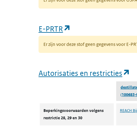
(opent in een nieuw
E-PRTR
Er zijn voor deze stof geen gegevens voor E-
(o
Autorisaties en restricties
destillat
(100683-
Autorisaties en restricties
Beperkingsvoorwaarden volgens
REACH Bijl
restrictie 28, 29 en 30