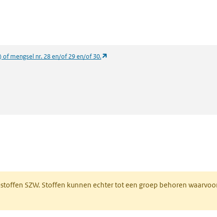
(opent in een nieuw tabblad)
) of mengsel nr. 28 en/of 29 en/of 30.
 een nieuw tabblad)
R-stoffen SZW. Stoffen kunnen echter tot een groep behoren waarvoo