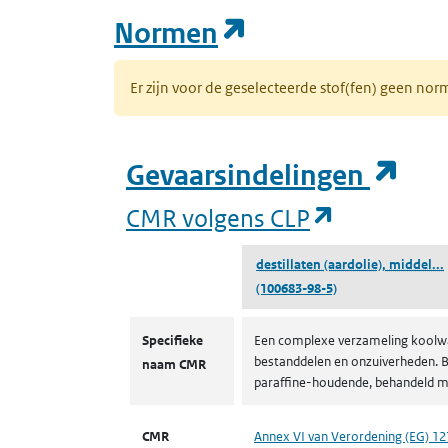
(opent in een n
Normen
Er zijn voor de geselecteerde stof(fen) geen 
(op
Gevaarsindelingen
(opent in 
CMR volgens CLP
destillaten (aardolie), middel...
(100683-98-5)
CMR volgens CLP
Specifieke
Een complexe verzameling koolwat
bestanddelen en onzuiverheden. Be
naam CMR
paraffine-houdende, behandeld m
CMR
Annex VI van Verordening (EG) 1