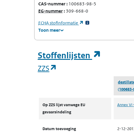
CAS-nummer
100683-98-5
(Europees Gemeenschap-nummer)
EG-nummer
309-668-0
(Europees Agentschap voor chemische stof
(opent in een nieuw tabb
ECHA
stofinformatie
Toon meer
(opent i
Stoffenlijsten
(opent in een nieuw tab
ZZS
destillat
(100683-
ZZS
Op ZZS lijst vanwege EU
Annex VI 
gevaarsindeling
Datum toevoeging
2-12-201