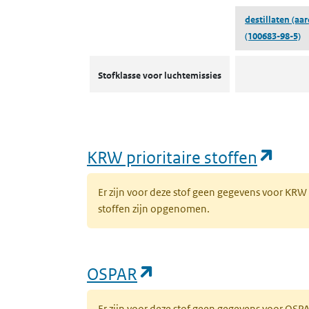
destillaten (aar
(100683-98-5)
Stofklassen voor luchtemissies
Stofklasse voor luchtemissies
(ope
KRW prioritaire stoffen
Er zijn voor deze stof geen gegevens voor KRW
stoffen zijn opgenomen.
(opent in een nieuw 
OSPAR
Er zijn voor deze stof geen gegevens voor OS