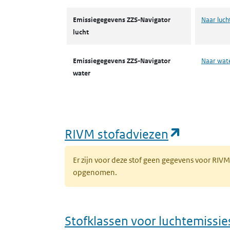
Emissiegegevens ZZS-Navigator
Naar luch
lucht
Emissiegegevens ZZS-Navigator
Naar wat
water
(opent i
RIVM stofadviezen
Er zijn voor deze stof geen gegevens voor RIV
opgenomen.
Stofklassen voor luchtemissie