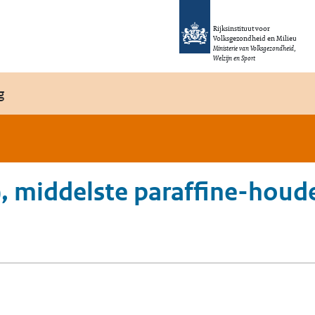
Rijksinstituut voor
Volksgezondheid en Milieu
Ministerie van Volksgezondheid,
Welzijn en Sport
g
e), middelste paraffine-ho