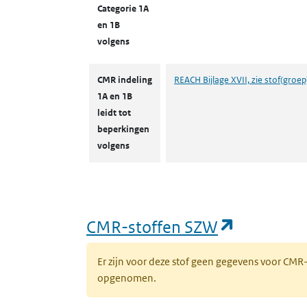
Categorie 1A
en 1B
volgens
CMR indeling
REACH Bijlage XVII, zie stof(groep
1A en 1B
leidt tot
beperkingen
volgens
(opent in
CMR-stoffen SZW
Er zijn voor deze stof geen gegevens voor CM
opgenomen.