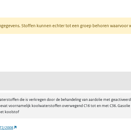
ieuw tabblad)
normgegevens. Stoffen kunnen echter tot een groep behoren waarvoo
ent in een nieuw tabblad)
een nieuw tabblad)
(destillaten (aardolie), middelste paraffine-houdende, behandeld met kool
erstoffen die is verkregen door de behandeling van aardolie met geactiveerde
vat voornamelijk koolwaterstoffen overwegend C16 tot en met C36. Gasolie - n
et koolstof
(opent in een nieuw tabblad)
272/2008