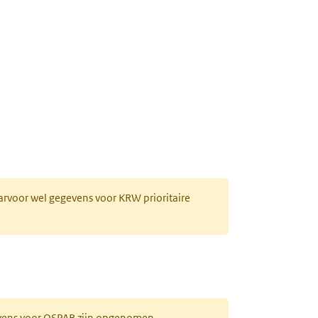
handeld met koolstof)
aarvoor wel gegevens voor KRW prioritaire
evens voor OSPAR zijn opgenomen.