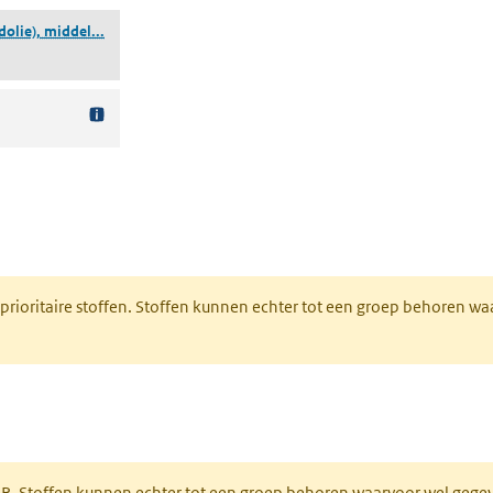
(destillaten (aardolie), middelste paraffine-houdende, be
dolie), middel...
nt in een nieuw tabblad)
 prioritaire stoffen. Stoffen kunnen echter tot een groep behoren w
tabblad)
PAR. Stoffen kunnen echter tot een groep behoren waarvoor wel geg