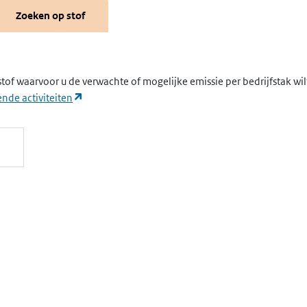
Zoeken op stof
stof waarvoor u de verwachte of mogelijke emissie per bedrijfstak wi
(opent in een nieuw tabblad)
nde activiteiten