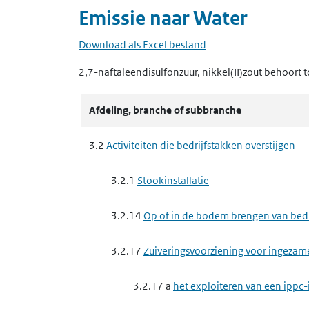
Emissie naar
Water
Download als Excel bestand
2,7-naftaleendisulfonzuur, nikkel(II)zout
behoort t
Afdeling, branche of subbranche
3.2
Activiteiten die bedrijfstakken overstijgen
3.2.1
Stookinstallatie
3.2.14
Op of in de bodem brengen van bedrij
3.2.17
Zuiveringsvoorziening voor ingezam
3.2.17 a
het exploiteren van een ippc-