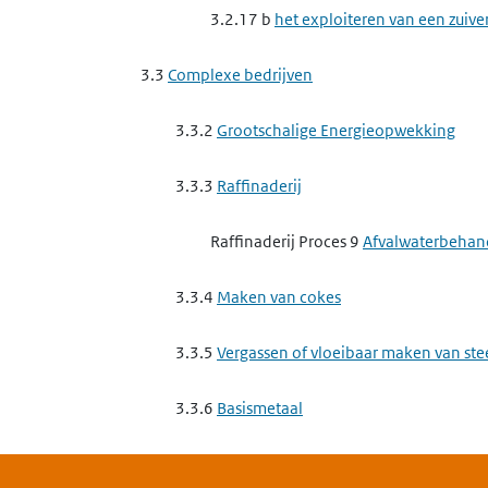
3.2.17 b
het exploiteren van een zuive
3.3
Complexe bedrijven
3.3.2
Grootschalige Energieopwekking
3.3.3
Raffinaderij
Raffinaderij Proces 9
Afvalwaterbehan
3.3.4
Maken van cokes
3.3.5
Vergassen of vloeibaar maken van st
3.3.6
Basismetaal
3.3.6 a
het exploiteren van een ippc-in