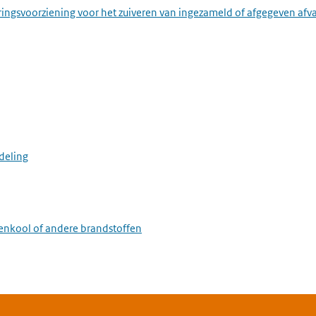
ringsvoorziening voor het zuiveren van ingezameld of afgegeven afv
deling
eenkool of andere brandstoffen
stallatie voor het roosten of sinteren van ertsen