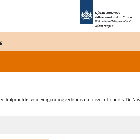
Rijksinstituut voor
Volksgezondheid en Milieu
Ministerie van Volksgezondheid,
Welzijn en Sport
g
en hulpmiddel voor vergunningverleners en toezichthouders. De Navig