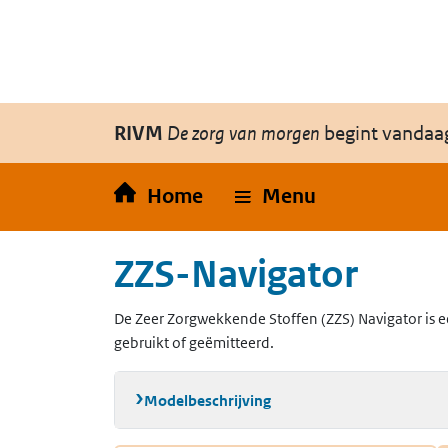
Overslaan en naar de inhoud gaan
Direct naar de hoofdnavigatie
RIVM
De zorg van morgen
begint vandaa
Home
Menu
ZZS-Navigator
De Zeer Zorgwekkende Stoffen (ZZS) Navigator is e
gebruikt of geëmitteerd.
Modelbeschrijving