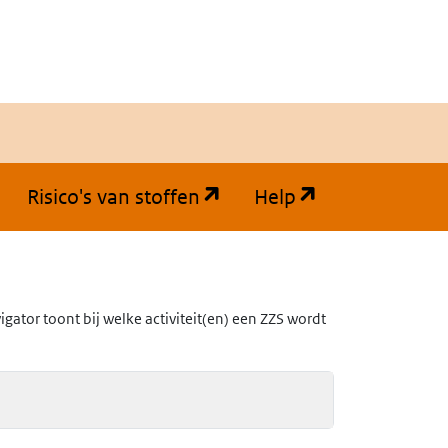
(opent in een nieuw tabb
(opent in een
Risico's van stoffen
Help
ator toont bij welke activiteit(en) een ZZS wordt