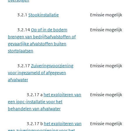
3.2.1
Stookinstallatie
Emissie mogelijk
3.2.14
Op of in de bodem
Emissie mogelijk
brengen van bedrijfsafvalstoffen of
gevaarlijke afvalstoffen buiten
stortplaatsen
3.2.17
Zuiveringsvoorziening
Emissie mogelijk
voor ingezameld of afgegeven
afvalwater
3.2.17 a
het exploiteren van
Emissie mogelijk
een ippc-installatie voor het
behandelen van afvalwater
3.2.17 b
het exploiteren van
Emissie mogelijk
een zuiveringsvoorziening voor het