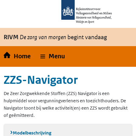
Overslaan en naar de inhoud gaan
Direct naar de hoofdnavigatie
Rijksinstituut voor
Volksgezondheid en Milieu
Ministerie van Volksgezondheid,
Welzijn en Sport
RIVM
De zorg van morgen
begint vandaag
Home
Menu
ZZS-Navigator
De Zeer Zorgwekkende Stoffen (ZZS) Navigator is een
hulpmiddel voor vergunningverleners en toezichthouders. De
Navigator toont bij welke activiteit(en) een ZZS wordt gebruikt
of geëmitteerd.
Modelbeschrijving