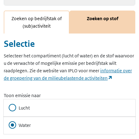
Zoeken op bedrijfstak of
Zoeken op stof
(sub)activiteit
Selectie
Selecteer het compartiment (lucht of water) en de stof waarvoor
u de verwachte of mogelijke emissie per bedrijfstak wilt
raadplegen. Zie de website van IPLO voor meer
informatie over
(opent in ee
de groepering van de milieubelastende activiteiten
Toon emissie naar
Lucht
Water