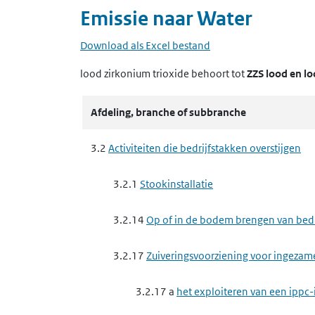
Emissie naar
Water
Download als Excel bestand
lood zirkonium trioxide
behoort tot
ZZS lood en l
Afdeling, branche of subbranche
3.2
Activiteiten die bedrijfstakken overstijgen
3.2.1
Stookinstallatie
3.2.14
Op of in de bodem brengen van bedrij
3.2.17
Zuiveringsvoorziening voor ingezam
3.2.17 a
het exploiteren van een ippc-