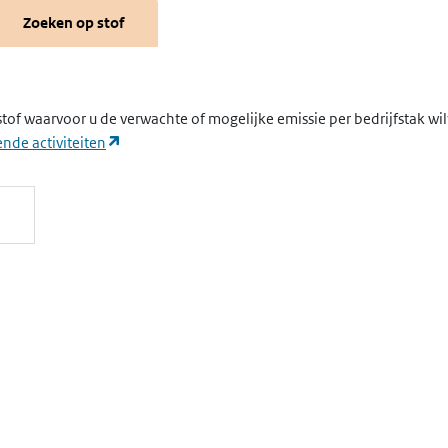
Zoeken op stof
stof waarvoor u de verwachte of mogelijke emissie per bedrijfstak wi
(opent in een nieuw tabblad)
nde activiteiten