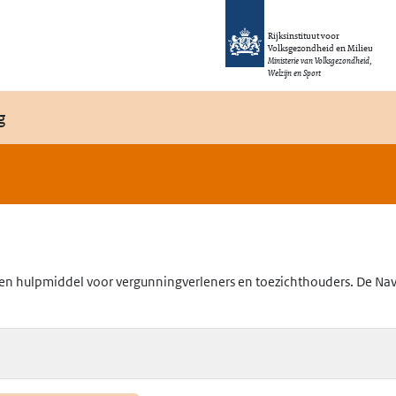
Rijksinstituut voor
Volksgezondheid en Milieu
Ministerie van Volksgezondheid,
Welzijn en Sport
g
en hulpmiddel voor vergunningverleners en toezichthouders. De Navig