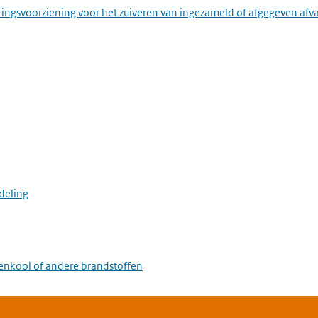
ringsvoorziening voor het zuiveren van ingezameld of afgegeven afv
deling
eenkool of andere brandstoffen