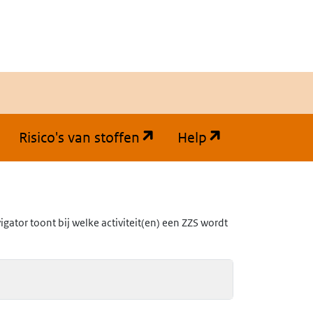
(opent in een nieuw tabb
(opent in een
Risico's van stoffen
Help
ator toont bij welke activiteit(en) een ZZS wordt