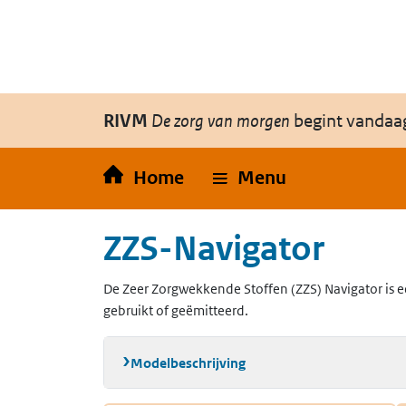
Overslaan en naar de inhoud gaan
Direct naar de hoofdnavigatie
RIVM
De zorg van morgen
begint vandaa
Home
Menu
ZZS-Navigator
De Zeer Zorgwekkende Stoffen (ZZS) Navigator is e
gebruikt of geëmitteerd.
Modelbeschrijving