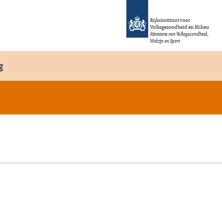
Rijksinstituut voor
Volksgezondheid en Milieu
Ministerie van Volksgezondheid,
Welzijn en Sport
g