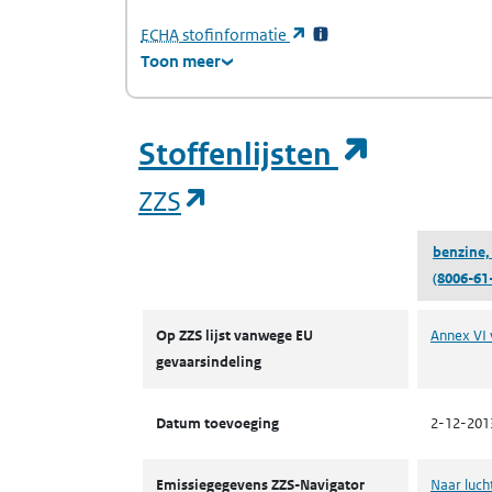
(Europees Agentschap voor chemische stof
(opent in een nieuw tabb
ECHA
stofinformatie
Toon meer
(opent i
Stoffenlijsten
(opent in een nieuw tab
ZZS
benzine,
(8006-61
ZZS
Op ZZS lijst vanwege EU
Annex VI 
gevaarsindeling
Datum toevoeging
2-12-201
Emissiegegevens ZZS-Navigator
Naar luch