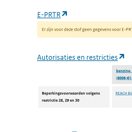
(opent in een nieuw
E-PRTR
Er zijn voor deze stof geen gegevens voor E-
(o
Autorisaties en restricties
benzine,
(8006-61
Autorisaties en restricties
Beperkingsvoorwaarden volgens
REACH Bijl
restrictie 28, 29 en 30