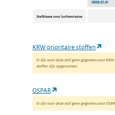
(8006-61-9)
Stofklassen voor luchtemissies
Stofklasse voor luchtemissies
(ope
KRW prioritaire stoffen
Er zijn voor deze stof geen gegevens voor KRW
stoffen zijn opgenomen.
(opent in een nieuw 
OSPAR
Er zijn voor deze stof geen gegevens voor OS