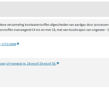
plexe verzameling koolwaterstoffen afgescheiden van aardgas door processen a
aterstoffen overwegend C4 tot en met C8, met een kooktraject van ongeveer -
(opent in een nieuw tabblad)
) 1272/2008
(opent in een nieuw tabblad)
roep) of mengsel nr. 28 en/of 29 en/of 30.