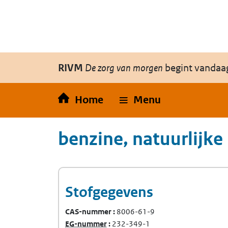
Overslaan en naar de inhoud gaan
Direct naar de hoofdnavigatie
RIVM
De zorg van morgen
begint vandaa
Home
Menu
benzine, natuurlijke
Stofgegevens
CAS-nummer
8006-61-9
(Europees Gemeenschap-nummer)
EG-nummer
232-349-1