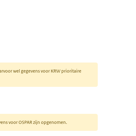
aarvoor wel gegevens voor KRW prioritaire
evens voor OSPAR zijn opgenomen.