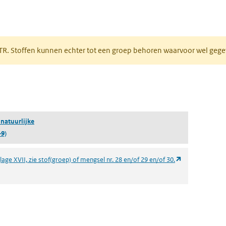
 tabblad)
PRTR. Stoffen kunnen echter tot een groep behoren waarvoor wel ge
pent in een nieuw tabblad)
 natuurlijke
-9)
(opent in een n
age XVII, zie stof(groep) of mengsel nr. 28 en/of 29 en/of 30.