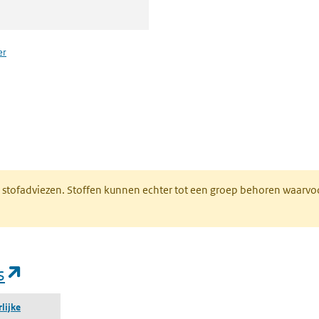
er
n een nieuw tabblad)
M stofadviezen. Stoffen kunnen echter tot een groep behoren waarvo
(opent in een nieuw tabblad)
s
lijke