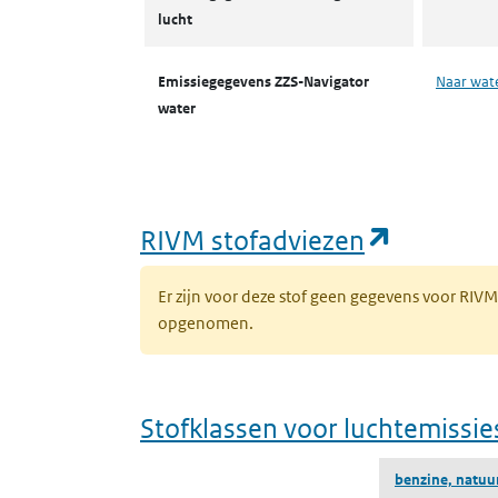
lucht
Emissiegegevens ZZS-Navigator
Naar wat
water
(opent i
RIVM stofadviezen
Er zijn voor deze stof geen gegevens voor RIV
opgenomen.
Stofklassen voor luchtemissie
benzine, natuur