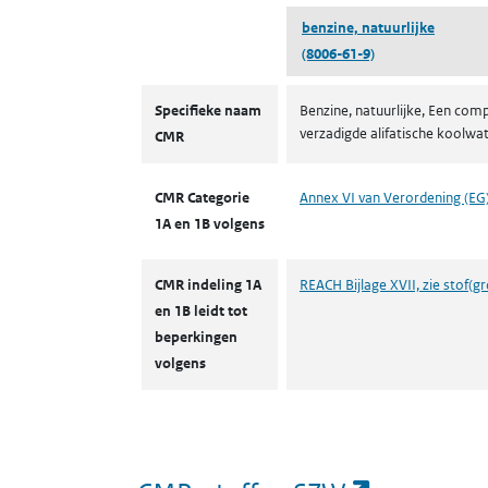
benzine, natuurlijke
(8006-61-9)
CMR volgens CLP
Specifieke naam
Benzine, natuurlijke, Een com
verzadigde alifatische koolw
CMR
CMR Categorie
Annex VI van Verordening (EG
1A en 1B volgens
CMR indeling 1A
REACH Bijlage XVII, zie stof(g
en 1B leidt tot
beperkingen
volgens