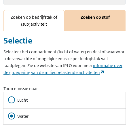
Zoeken op bedrijfstak of
Zoeken op stof
(sub)activiteit
Selectie
Selecteer het compartiment (lucht of water) en de stof waarvoor
u de verwachte of mogelijke emissie per bedrijfstak wilt
raadplegen. Zie de website van IPLO voor meer
informatie over
(opent in ee
de groepering van de milieubelastende activiteiten
Toon emissie naar
Lucht
Water