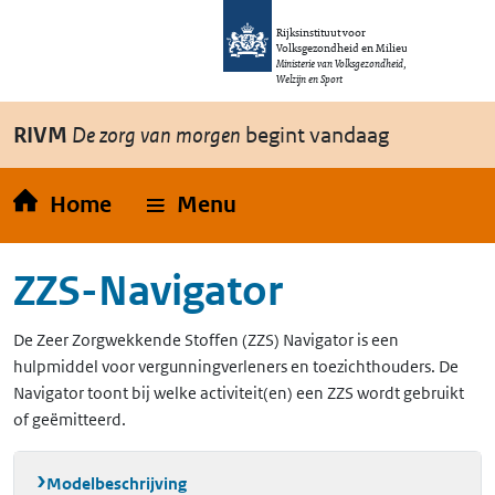
Overslaan en naar de inhoud gaan
Direct naar de hoofdnavigatie
Rijksinstituut voor
Volksgezondheid en Milieu
Ministerie van Volksgezondheid,
Welzijn en Sport
RIVM
De zorg van morgen
begint vandaag
Home
Menu
ZZS-Navigator
De Zeer Zorgwekkende Stoffen (ZZS) Navigator is een
hulpmiddel voor vergunningverleners en toezichthouders. De
Navigator toont bij welke activiteit(en) een ZZS wordt gebruikt
of geëmitteerd.
Modelbeschrijving